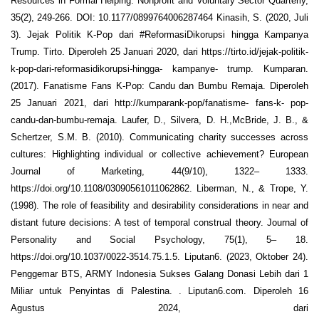
Resources in Formal Helping. Nonprofit and Voluntary Sector Quarterly,
35(2), 249-266. DOI: 10.1177/0899764006287464 Kinasih, S. (2020, Juli
3). Jejak Politik K-Pop dari #ReformasiDikorupsi hingga Kampanya
Trump. Tirto. Diperoleh 25 Januari 2020, dari https://tirto.id/jejak-politik-
k-pop-dari-reformasidikorupsi-hingga- kampanye- trump. Kumparan.
(2017). Fanatisme Fans K-Pop: Candu dan Bumbu Remaja. Diperoleh
25 Januari 2021, dari http://kumparank-pop/fanatisme- fans-k- pop-
candu-dan-bumbu-remaja. Laufer, D., Silvera, D. H.,McBride, J. B., &
Schertzer, S.M. B. (2010). Communicating charity successes across
cultures: Highlighting individual or collective achievement? European
Journal of Marketing, 44(9/10), 1322– 1333.
https://doi.org/10.1108/03090561011062862. Liberman, N., & Trope, Y.
(1998). The role of feasibility and desirability considerations in near and
distant future decisions: A test of temporal construal theory. Journal of
Personality and Social Psychology, 75(1), 5– 18.
https://doi.org/10.1037/0022-3514.75.1.5. Liputan6. (2023, Oktober 24).
Penggemar BTS, ARMY Indonesia Sukses Galang Donasi Lebih dari 1
Miliar untuk Penyintas di Palestina. . Liputan6.com. Diperoleh 16
Agustus 2024, dari