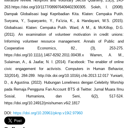
literature review. Nonprofit and Voluntary Sector Quarterly, 23(3), 243-
263.https://doi.org/10/1177/089976409402300305. Soleh, I. (2008).
Dampak Globalisasi bagi Kepribadian Kita. Klaten: Cempaka Putih.
Suryana, Y., Suparyanto, Y., Fa’izia, K., & Handayani, W.S. (2015).
Globalisasi. Klaten: Cempaka Putih. Ward, A M., & McKillop, D.G.
(2011). An examination of volunteer motivation in credit unions:
Informing volunteer resource management. Annals of Public and
Cooperative Economics, 82., (3), 253-275.
https://doi.org/10.1111/j.1467-8292.2011.00438.x Warren, A. M.,
Sulaiman, A., & Jaafar, N. I. (2014). Facebook: The enabler of online
civic engagement for activists. Computers in Human Behavior,
32(2014), 284-289. http://dx.doi.org/10.1016/j.chb.2013.12.017 Yuniarti,
D., & Agustina. (2022). Hubungan Loneliness dengan Celebrity Worship
pada Remaja Pengguna Fan Account BTS di Twitter. Jurnal Muara Ilmu
Sosial, Humaniora, dan Seni, 6(2), 517-524.
https://doi.org/10.24912/jmishumen.v6i2.1817
DOI:
https://doi.org/10.20961/pknp.v19i2.97960