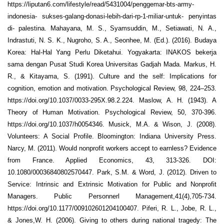
https://liputan6.com/lifestyle/read/5431004/penggemar-bts-army-
indonesia- sukses-galang-donasi-lebih-dari-rp-1-miliar-untuk- penyintas
di- palestina. Mahayana, M. S., Syamsuddin, M., Setiawati, N. A.,
Indrastuti, N. S. K., Nugroho, S. A., Seonhee, M. (Ed.). (2016). Budaya
Korea: Hal-Hal Yang Perlu Diketahui. Yogyakarta: INAKOS bekerja
sama dengan Pusat Studi Korea Universitas Gadjah Mada. Markus, H.
R., & Kitayama, S. (1991). Culture and the self: Implications for
cognition, emotion and motivation. Psychological Review, 98, 224–253.
https://doi.org/10.1037/0033-295X.98.2.224. Maslow, A. H. (1943). A
Theory of Human Motivation. Psychological Review, 50, 370-396.
https://doi.org/10.1037/h0054346. Musick, M.A. & Wison, J. (2008).
Volunteers: A Social Profile. Bloomington: Indiana University Press.
Narcy, M. (2011). Would nonprofit workers accept to earnless? Evidence
from France. Applied Economics, 43, 313-326. DOI:
10.1080/00036840802570447. Park, S.M. & Word, J. (2012). Driven to
Service: Intrinsic and Extrinsic Motivation for Public and Nonprofit
Managers. Public Personnerl Management,41(4),705-734.
https://doi.org/10.1177/009102601204100407. Piferi, R. L., Jobe, R. L.,
& Jones,W. H. (2006). Giving to others during national tragedy: The