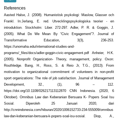
References
Aasted Halse, J. (2008). Humanistisk psykologi: Maslow, Glasser och
Frankl. In:Jerlang, E. red. Utvecklingspsykologiska teorier - en
introduktion. Stockholm: Liber. 272-297. Adler, P. R. & Goggin, J.
(2005). What Do We Mean By “Civic Engagement”?. Journal of
Transformative Education, 3(3), 236-253.
https://unomaha.edu/international-studies-and-
programs/_files/docs/adler-goggin-civic-engagement.pdf Anheier, H.K.
(2005). Nonprofit Organization- Theory, management, policy. Oxon:
Routhledge. Bang, H., Ross, S. & Reio Jr, T.G., (2013). From
motivation to organizational commitment of volunteers in non-profit
sport organizations: The role of job satisfaction. Journal of Management
Development, 32., (1), 96 – 112.
https://doi.org/10.1108/026217113112870 CNN Indonesia. (2020, 6
Oktober). Omnibus Law dan Keberanian Bersuara K- Popers Soal Isu
Sosial. Diperoleh 25 Januari 2020, dari
http://cnnindonesia.com/hiburan/2020/1006152733-234-555009/omnibus
law-dan-keberanian-bersuara-k-popers-soal-isu-sosial. Diop, A.,