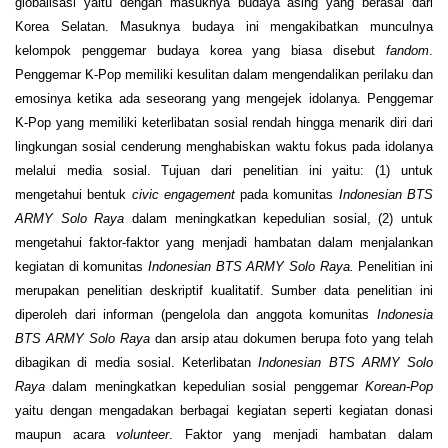
globalisasi yaitu dengan masuknya budaya asing yang berasal dari
Korea Selatan. Masuknya budaya ini mengakibatkan munculnya
kelompok penggemar budaya korea yang biasa disebut
fandom
.
Penggemar K-Pop memiliki kesulitan dalam mengendalikan perilaku dan
emosinya ketika ada seseorang yang mengejek idolanya. Penggemar
K-Pop yang memiliki keterlibatan sosial rendah hingga menarik diri dari
lingkungan sosial cenderung menghabiskan waktu fokus pada idolanya
melalui media sosial. Tujuan dari penelitian ini yaitu: (1) untuk
mengetahui bentuk
civic engagement
pada komunitas
Indonesian BTS
ARMY Solo Raya
dalam meningkatkan kepedulian sosial, (2) untuk
mengetahui faktor-faktor yang menjadi hambatan dalam menjalankan
kegiatan di komunitas
Indonesian BTS ARMY Solo Raya.
Penelitian ini
merupakan penelitian deskriptif kualitatif. Sumber data penelitian ini
diperoleh dari informan (pengelola dan anggota komunitas
Indonesia
BTS ARMY Solo Raya
dan arsip atau dokumen berupa foto yang telah
dibagikan di media sosial. Keterlibatan
Indonesian BTS ARMY Solo
Raya
dalam meningkatkan kepedulian sosial penggemar
Korean-Pop
yaitu dengan mengadakan berbagai kegiatan seperti kegiatan donasi
maupun acara
volunteer
. Faktor yang menjadi hambatan dalam