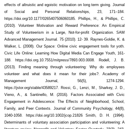
effects of altruistic and egoistic motivation on long term giving. Journal
of Social and Personal Relationships, 23, 171–184.
https://doi.org/10.1177/0265407506060185. Phillips, H., & Phillips, C.
(2010). Volunteer Motivation and Reward Preference: An Empirical
Study of Volunteerism in a Large, Not-for-profit Organization. SAM
Advanced Management Journal. 75 (2010). 12- 39. Raynes-Goldie, K. &
Walker, L. (2008). Our Space: Online civic engagement tools for yoth.
Civic Life Online: Learning How Digital Media Can Engage Youth, 161-
188. https://doi.org.10.7551/mitpress/7893.003.0008. Rodell, J. B.
(2013). Finding meaning through volunteering: Why do employees
volunteer and what does it mean for their jobs?. Academy of
Management Journal, 56(5), 1274-1294.
https://jstor.org/stable/43589217. Rossi, G., Lenzi, M., Sharkey, J. D.,
Vieno, A., & Santinello, M. (2016). Factors Associated with Civic
Engagement in Adolescence: The Effects of Neighborhood, School,
Family, and Peer Contexts. Journal of Community Psychology, 44(8),
1040-1058. https://doi.org/10.1002/jcop.21826 Smith, D. H. (1994).
Determinants of voluntary association participation and volunteering: A