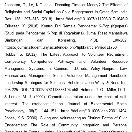
Johnston, T., Le, K.T. et al. Donating Time or Money? The Effects of
Religiosity and Social Capital on Civic Engagement in Qatar. Soc Indic
Res 138, 297–315 (2018). https://doi.org/10.1007/s11205-017-1646-9
Etikasari, Y. (2018). Kontrol Diri Remaja Penggemar K-Pop (Kpopers)
(Studi pada Penggemar K-Pop di Yogyakarta). Jurnal Riset Mahasiswa
Bimbingan dan Konseling, 4(3), 190-202.
https://journal.student.uny.ac.id/index.php/fipbk/article/view/11758
Hobbs, S. (2012). The Latest Approach to Volunteer Recruitment
Competency Competence Pathways and Volunteer Resource
Management Systems. In: Connors, T.D. eds. Wiley Nonprofit Law,
Finance and Management Series: Volunteer Management Handbook:
Leadership Strategies for Success. Hoboken: John Wiley & Sons Inc,
205-225. DOI: 10.1002/9781118386194.ch8. Holmes, J. G., Miller, D. T.,
& Lerner, M. J. (2002). Committing altruism under the cloak of self-
interest: The exchange fiction. Journal of Experimental Social
Psychology, 38(2), 144–151. https://doi.org/10.1006/jesp.2001.1494.
Jones, K.S. (2006). Giving and Volunteering as Distinct Forms of Civic
Engagement: The Role of Community Integration and Personal