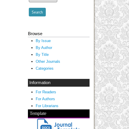
Browse
By Issue
By Author
By Title
Other Journals
Categories
Information
For Readers
For Authors
For Librarians
Template