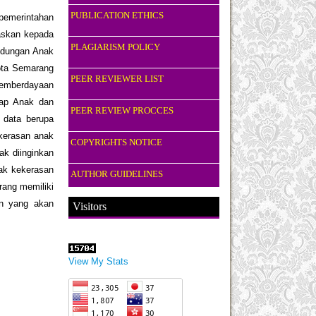
PUBLICATION ETHICS
pemerintahan
askan kepada
PLAGIARISM POLICY
indungan Anak
ota Semarang
PEER REVIEWER LIST
Pemberdayaan
dap Anak dan
PEER REVIEW PROCCES
 data berupa
kerasan anak
COPYRIGHTS NOTICE
ak diinginkan
dak kekerasan
AUTHOR GUIDELINES
rang memiliki
an yang akan
Visitors
View My Stats