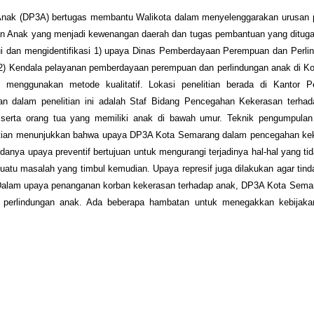
nak (DP3A) bertugas membantu Walikota dalam menyelenggarakan urusan 
n Anak yang menjadi kewenangan daerah dan tugas pembantuan yang ditug
ahui dan mengidentifikasi 1) upaya Dinas Pemberdayaan Perempuan dan Perl
) Kendala pelayanan pemberdayaan perempuan dan perlindungan anak di K
i menggunakan metode kualitatif. Lokasi penelitian berada di Kantor 
n dalam penelitian ini adalah Staf Bidang Pencegahan Kekerasan terha
erta orang tua yang memiliki anak di bawah umur. Teknik pengumpulan
litian menunjukkan bahwa upaya DP3A Kota Semarang dalam pencegahan ke
danya upaya preventif bertujuan untuk mengurangi terjadinya hal-hal yang tid
uatu masalah yang timbul kemudian. Upaya represif juga dilakukan agar tin
g. Dalam upaya penanganan korban kekerasan terhadap anak, DP3A Kota Sema
 perlindungan anak. Ada beberapa hambatan untuk menegakkan kebijak