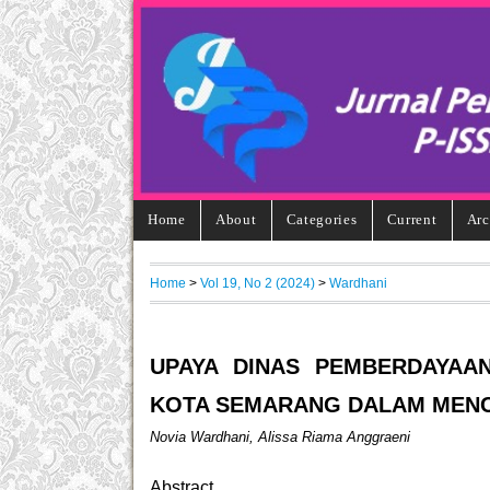
Home
About
Categories
Current
Arc
Home
>
Vol 19, No 2 (2024)
>
Wardhani
UPAYA DINAS PEMBERDAYAA
KOTA SEMARANG DALAM MEN
Novia Wardhani, Alissa Riama Anggraeni
Abstract