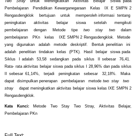
Two Stray
untuk Meningkatkan Aktivitas Belajar Siswa pada
Pembelajaran Pendidikan Kewarganegaraan Kelas IX E SMPN 2
Rengasdengklok bertujuan untuk memperoleh informasi tentang
peningkatan aktivitas belajar siswa setelah mengikuti
pembelajaran dengan Metode tipe
two stay two
dalam
pembelajaran PKn kelas IXE SMPN 2 Rengasdengklok. Metode
yang digunakan adalah metode deskriptif. Bentuk penelitian ini
adalah penelitian tindakan kelas (PTK). Hasil belajar siswa pada
Siklus I adalah 53,58 sedangkan pada siklus II sebesar 76,41.
Rata- rata aktivitas belajar siswa pada siklus I 28,96% dan pada siklus
II sebesar 61,14%, terjadi peningkatan sebesar 32,18%. Maka
dapat disimpulkan penerapan pembelajaran metode
two stay two
stray
dapat meningkatkan aktivitas belajar siswa kelas IXE SMPN 2
Rengasdengklok.
Kata Kunci:
Metode Two Stay Two Stray, Aktivitas Belajar,
Pembelajaran PKn
Full Text: