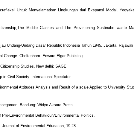
an:refleksi Untuk Menyelamatkan Lingkungan dari Ekspansi Modal. Yogyaka
itizenship,The Middle Classes and The Provisioning Sustinabe waste M
Hijau Undang-Undang Dasar Republik Indonesia Tahun 1945. Jakarta: Rajawali
ntal Change. Cheltenham: Edward Elgar Publising .
f Citizenship Studies. New delhi: SAGE.
 in Civil Society. International Spectator.
ronmental Attitudes:Analysis and Result of a scale Applied to University Stu
anegaraan. Bandung: Widya Aksara Press.
 of Pro-Environmental Behaviour?Environmental Politics.
 Journal of Environmental Education, 19-28.