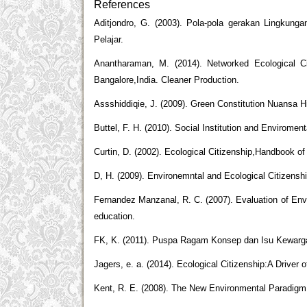
References
Aditjondro, G. (2003). Pola-pola gerakan Lingkung
Pelajar.
Anantharaman, M. (2014). Networked Ecological C
Bangalore,India. Cleaner Production.
Assshiddiqie, J. (2009). Green Constitution Nuansa 
Buttel, F. H. (2010). Social Institution and Envirome
Curtin, D. (2002). Ecological Citizenship,Handbook o
D, H. (2009). Environemntal and Ecological Citizenship
Fernandez Manzanal, R. C. (2007). Evaluation of Envi
education.
FK, K. (2011). Puspa Ragam Konsep dan Isu Kewarg
Jagers, e. a. (2014). Ecological Citizenship:A Driver
Kent, R. E. (2008). The New Environmental Paradigm.