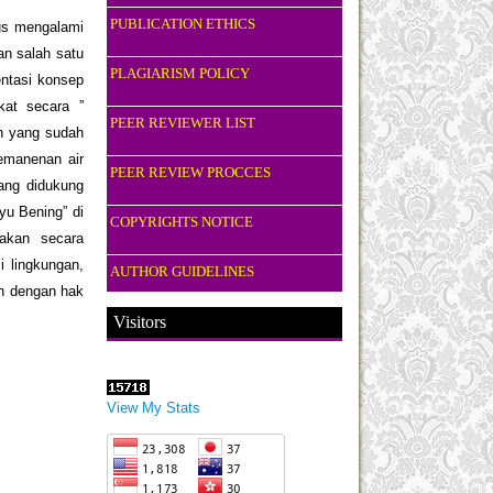
PUBLICATION ETHICS
rus mengalami
an salah satu
PLAGIARISM POLICY
entasi konsep
kat secara ”
PEER REVIEWER LIST
n yang sudah
emanenan air
PEER REVIEW PROCCES
ang didukung
u Bening” di
COPYRIGHTS NOTICE
akan secara
i lingkungan,
AUTHOR GUIDELINES
an dengan hak
Visitors
View My Stats