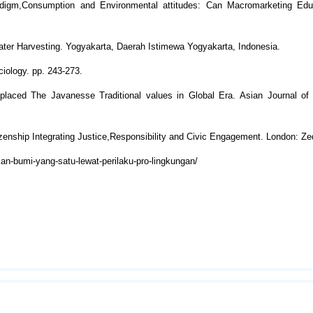
adigm,Consumption and Environmental attitudes: Can Macromarketing Edu
water Harvesting. Yogyakarta, Daerah Istimewa Yogyakarta, Indonesia.
iology. pp. 243-273.
laced The Javanesse Traditional values in Global Era. Asian Journal o
enship Integrating Justice,Responsibility and Civic Engagement. London: Z
n-bumi-yang-satu-lewat-perilaku-pro-lingkungan/