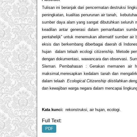
Tulisan ini beranjak dari pencermatan destruksi lin
peningkatan, kualitas penurunan air tanah, kebutuha
sumber daya alam yang sangat dibutuhkan seluruh m
keadilan antar generasi dalam pemanfaatan sum
pentahelijk” untuk menemukan alternatif sumber ai
eksis dan berkembang diberbagai daerah di Indone
hujan dalam telaah ecologi citizenship. Metode p
dengan dokumentasi, wawancara dan observasi. Sumb
Sleman. Pembahasan : Gerakan memanen air h
maksimal,meresapkan kedalam tanah dan mengalirkan
dalam telaah
Ecological Citizenship diistilahkan deng
dan kewajiban warga negara dalam mencapai lingkung
Kata kunci:
rekonstruksi, air hujan, ecologi.
Full Text:
PDF