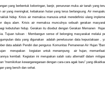
gkungan yang berbentuk kekeringan, banjir, penurunan muka air tanah yang te
n air yang meningkat, kebakaran hutan yang terus berlangsung. Air merupak
akluk hidup. Krisis air memaksa manusia untuk meredefinisi ulang implem
ber daya alam. Krisis air memaksa munculnya sebuah gerakan masyara
r bagi kebutuhan hidup. Gerakan itu disebut dengan Gerakan Memanen Huja
sia. Tujuan tulisan : Membangun sense of belonging masyarakat melalui p
engumpulan data yang digunakan adalah penelusuran data kepustakaan , y
er data adalah Pendiri dan pengurus Komunitas Pemanenan Air Hujan ”Bany
ujan merupakan kegiatan untuk menampung air hujan, memanfaat
nya kembali. Kegiatan ini merupakan salah satu alternatif dalam mitigas
an “
memikirkan kewarganegaraan dengan cara-cara agak baru” yang dikaitk
an yang bersih dan sehat.