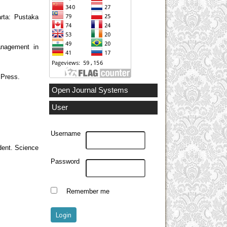
rta: Pustaka
anagement in
 Press.
Open Journal Systems
User
Username
dent. Science
Password
Remember me