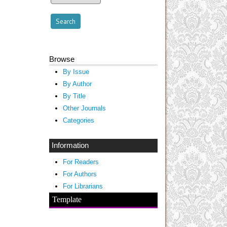
Browse
By Issue
By Author
By Title
Other Journals
Categories
Information
For Readers
For Authors
For Librarians
Template