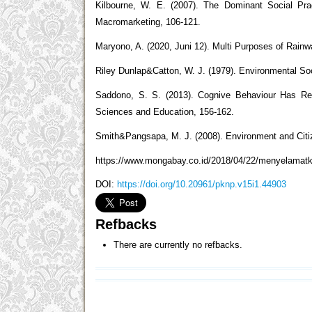
Kilbourne, W. E. (2007). The Dominant Social Pr
Macromarketing, 106-121.
Maryono, A. (2020, Juni 12). Multi Purposes of Rain
Riley Dunlap&Catton, W. J. (1979). Environmental Soc
Saddono, S. S. (2013). Cognive Behaviour Has Rep
Sciences and Education, 156-162.
Smith&Pangsapa, M. J. (2008). Environment and Citiz
https://www.mongabay.co.id/2018/04/22/menyelamatka
DOI:
https://doi.org/10.20961/pknp.v15i1.44903
Refbacks
There are currently no refbacks.