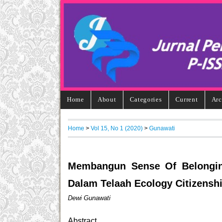
Home
About
Categories
Current
Arc
Home
>
Vol 15, No 1 (2020)
>
Gunawati
Membangun Sense Of Belongin
Dalam Telaah Ecology Citizensh
Dewi Gunawati
Abstract