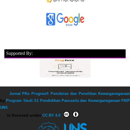
Supported By:
Jurnal PKn Progresif: Pemikiran dan Penelitian Kewarganegaraan
by
Program Studi S1 Pendidikan Pancasila dan Kewarganegaraan FKIP
UNS
is licensed under
CC BY 4.0