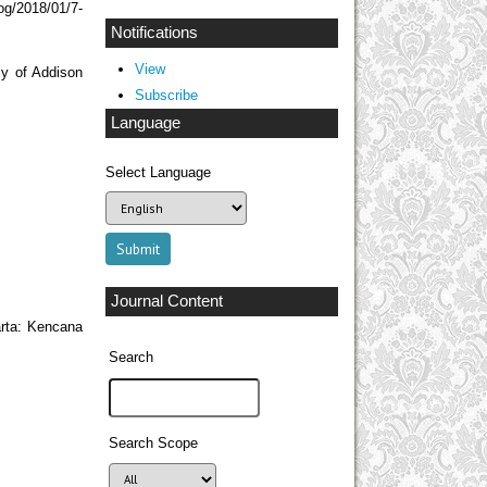
og/2018/01/7-
Notifications
View
my of Addison
Subscribe
Language
Select Language
Journal Content
arta: Kencana
Search
Search Scope