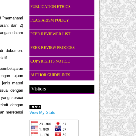
PUBLICATION ETHICS
3.3 “memahami
PLAGIARISM POLICY
aran; dan 2)
dangan dalam
PEER REVIEWER LIST
PEER REVIEW PROCCES
udi dokumen.
ktif.
COPYRIGHTS NOTICE
 pembelajaran
AUTHOR GUIDELINES
engan tujuan
 jenis materi
Visitors
esuai dengan
 yang sesuai
rkait dengan
an meretensi
View My Stats