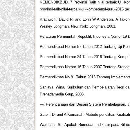
KEMENDIKBUD. 7 Provinsi Raih nilai terbaik Uji Kom
provinsi-raih-nilai-terbaik-uji-kompetensi-guru-2015 (a
Krathwohl, David R, and Lorin W Anderson. A Taxon
Wesley Longman. New York: Longman, 2001.
Peraturan Pemerintah Republik Indonesia Nomor 19 t
Permendikbud Nomor 57 Tahun 2012 Tentang Uji Kom
Permendikbud Nomor 24 Tahun 2016 Tentang Kompeten
Permendiknas Nomor 16 Tahun 2007 Tentang Standar
Permendiknas No 81 Tahun 2013 Tentang Implementa
Sanjaya, Wina. Kurikulum dan Pembelajaran Teori d
Prenadamedia Grup, 2008.
—. Perencanaan dan Desain Sistem Pembelajaran. Ja
Satori, D, and A Komariah. Metode penelitian Kualitat
Wardhani, Sri. Apakah Rumusan Indikator pada Sila