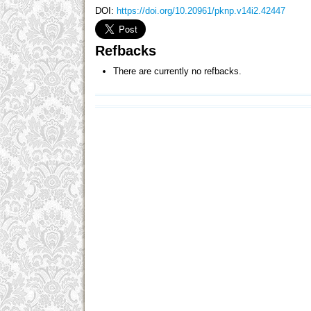
DOI:
https://doi.org/10.20961/pknp.v14i2.42447
Refbacks
There are currently no refbacks.