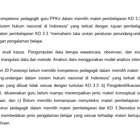
 1) kompetensi pedagogik guru PPKn dalam memilih materi pembelajaran KD 
istem hukum nasional di Indonesia” yang terkait dengan tujuan pembelaj
teri pembelajaran KD 3.3 “memahami tata urutan peraturan perundang-un
ngan pengalaman belajar.
an studi kasus. Pengumpulan data berupa wawancara, observasi, dan st
triangulasi data dan metode. Analisis data menggunakan model analisis intera
eri 20 Purworejo belum memiliki kompetensi pedagogik dalam memilih materi
ng-undangan dalam sistem hukum nasional di Indonesia” yang terkait d
an yang dibuat tidak sesuai dengan tuntutan KD 3.3. b) Pengidentifikasian
3, dikarenakan guru belum mampu menempatkan jenis materi konseptual s
yaan, dan c) Belum memiliki kemampuan menyeleksi materi pembelajaran
ensi pedagogik dalam memilih materi pembelajaran dari KD 3.3tersebut te
membedakan jenis pengalaman belajar yang sesuai terhadap materi bertuju
ahuan.