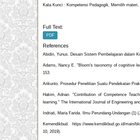
Kata Kunci : Kompetensi Pedagogik, Memilih materi,
Full Text:
PDF
References
Abidin, Yunus. Desain Sistem Pembelajaran dalam K
Adams, Nancy E. "Bloom's taxonomy of cognitive learn
153.
Arikunto. Prosedur Penelitian Suatu Pendekatan Prakt
Hakim, Adnan. "Contribution of Competence Teache
learning." The International Journal of Engineering an
Indriati, Maria Farida. Ilmu Perundang-Undangan (1) (
Kemendikbud. https://www.kemdikbud.go.id/main/blo
10, 2019).