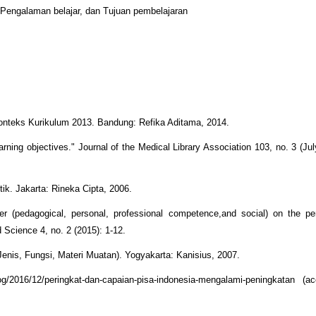
 Pengalaman belajar, dan Tujuan pembelajaran
onteks Kurikulum 2013. Bandung: Refika Aditama, 2014.
ing objectives." Journal of the Medical Library Association 103, no. 3 (Jul
ik. Jakarta: Rineka Cipta, 2006.
r (pedagogical, personal, professional competence,and social) on the pe
d Science 4, no. 2 (2015): 1-12.
Jenis, Fungsi, Materi Muatan). Yogyakarta: Kanisius, 2007.
g/2016/12/peringkat-dan-capaian-pisa-indonesia-mengalami-peningkatan (a