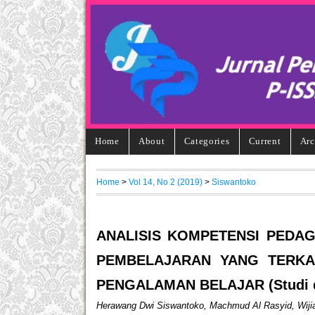
Home
About
Categories
Current
Arc
Home
>
Vol 14, No 2 (2019)
>
Siswantoko
ANALISIS KOMPETENSI PEDA
PEMBELAJARAN YANG TERKA
PENGALAMAN BELAJAR (Studi di
Herawang Dwi Siswantoko, Machmud Al Rasyid, Wijia