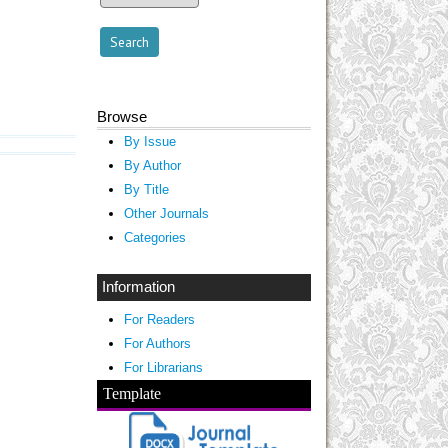
Browse
By Issue
By Author
By Title
Other Journals
Categories
Information
For Readers
For Authors
For Librarians
Template