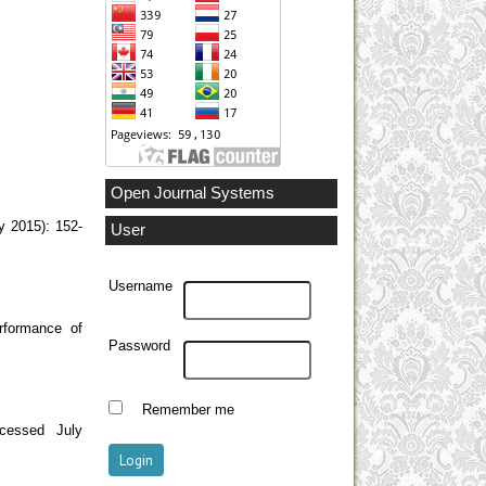
Open Journal Systems
y 2015): 152-
User
Username
rformance of
Password
Remember me
ccessed July