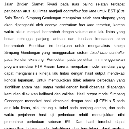
Jalan Brigjen Slamet Riyadi pada ruas paling selatan terdapat
perubahan arus lalu lintas menjadi
contraflow bus lane
untuk BST (
Bus
Solo Trans
). Simpang Gendengan merupakan salah satu simpang yang
akan dipengaruhi oleh adanya
contraflow bus lane
tersebut, karena
waktu siklus menjadi bertambah dengan volume arus lalu lintas yang
besar sehingga panjang antrian dan tundaan kendaraan akan
bertamabah. Penelitian ini bertujuan untuk menganalisis kinerja
Simpang Gendengan yang menggunakan sistem
fixed time controller
pada kondisi eksisting. Pemodelan pada penelitian ini menggunakan
program simulasi PTV Vissim karena merupakan model simulasi yang
dapat menganalisis kinerja lalu lintas dengan hasil output mendekati
kondisi lapangan. Untuk membuktikan tidak adanya perbedaan yang
signifikan antara hasil
output
model dengan hasil observasi dilapangan
kemudian dilakukan kalibrasi dan validasi. Hasil
output
model Simpang
Gendengan mendekati hasil observasi dengan hasil uji GEH < 5 pada
arus lalu lintas, nilai t
hitung
< t
tabel
pada panjang antrian, dan pada
waktu perjalanan hasil uji perbedaan relatif menunjukkan nilai
presentase perbedaan sebesar 6%. Dari hasil tersebut dapat
disimpulkan bahwa model terkalibrasi dan tervalidasi. Hasil analisis