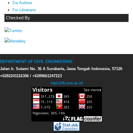
For Authors
For Librarians
Checked By
DEPARTMENT OF CIVIL ENGINEERING
Jalan Ir. Sutami No. 36 A Surakarta, Jawa Tengah Indonesia, 57126
+6282241116306 / +6289661247223
sipil@ft.uns.ac.id