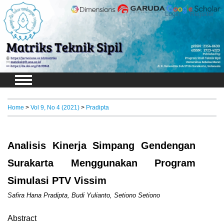
Login
Register
Home
>
Vol 9, No 4 (2021)
>
Pradipta
Analisis Kinerja Simpang Gendengan
Surakarta Menggunakan Program
Simulasi PTV Vissim
Safira Hana Pradipta, Budi Yulianto, Setiono Setiono
Abstract