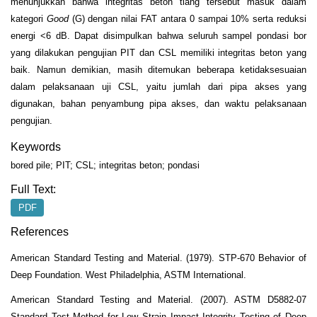
menunjukkan bahwa integritas beton tiang tersebut masuk dalam
kategori
Good
(G) dengan nilai FAT antara 0 sampai 10% serta reduksi
energi <6 dB. Dapat disimpulkan bahwa seluruh sampel pondasi bor
yang dilakukan pengujian PIT dan CSL memiliki integritas beton yang
baik. Namun demikian, masih ditemukan beberapa ketidaksesuaian
dalam pelaksanaan uji CSL, yaitu jumlah dari pipa akses yang
digunakan, bahan penyambung pipa akses, dan waktu pelaksanaan
pengujian.
Keywords
bored pile; PIT; CSL; integritas beton; pondasi
Full Text:
PDF
References
American Standard Testing and Material. (1979). STP-670 Behavior of
Deep Foundation. West Philadelphia, ASTM International.
American Standard Testing and Material. (2007). ASTM D5882-07
Standard Test Method for Low Strain Impact Integrity Testing of Deep