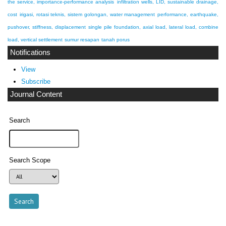
the service, importance-performance analysis
infiltration wells, LID, sustainable drainage,
cost
irigasi, rotasi teknis, sistem golongan, water management
performance, earthquake,
pushover, stiffness, displacement
single pile foundation, axial load, lateral load, combine
load, vertical settlement
sumur resapan
tanah porus
Notifications
View
Subscribe
Journal Content
Search
Search Scope