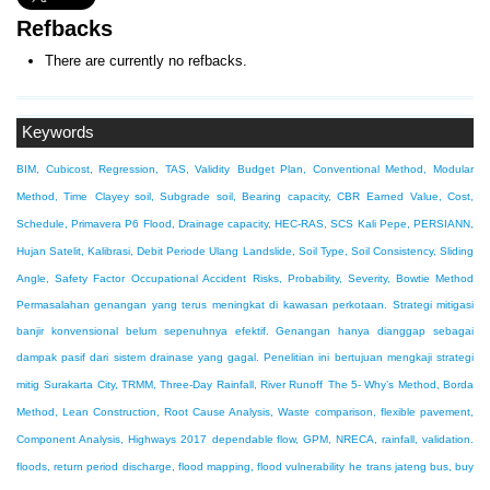
Refbacks
There are currently no refbacks.
Keywords
BIM, Cubicost, Regression, TAS, Validity
Budget Plan, Conventional Method, Modular
Method, Time
Clayey soil, Subgrade soil, Bearing capacity, CBR
Earned Value, Cost,
Schedule, Primavera P6
Flood, Drainage capacity, HEC-RAS, SCS
Kali Pepe, PERSIANN,
Hujan Satelit, Kalibrasi, Debit Periode Ulang
Landslide, Soil Type, Soil Consistency, Sliding
Angle, Safety Factor
Occupational Accident Risks, Probability, Severity, Bowtie Method
Permasalahan genangan yang terus meningkat di kawasan perkotaan. Strategi mitigasi
banjir konvensional belum sepenuhnya efektif. Genangan hanya dianggap sebagai
dampak pasif dari sistem drainase yang gagal. Penelitian ini bertujuan mengkaji strategi
mitig
Surakarta City, TRMM, Three-Day Rainfall, River Runoff
The 5- Why’s Method, Borda
Method, Lean Construction, Root Cause Analysis, Waste
comparison, flexible pavement,
Component Analysis, Highways 2017
dependable flow, GPM, NRECA, rainfall, validation.
floods, return period discharge, flood mapping, flood vulnerability
he trans jateng bus, buy