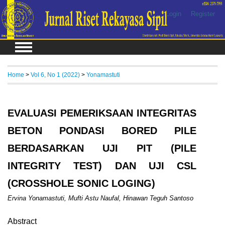
Login
Register
Home
>
Vol 6, No 1 (2022)
>
Yonamastuti
EVALUASI PEMERIKSAAN INTEGRITAS
BETON PONDASI BORED PILE
BERDASARKAN UJI PIT (PILE
INTEGRITY TEST) DAN UJI CSL
(CROSSHOLE SONIC LOGING)
Ervina Yonamastuti, Mufti Astu Naufal, Hinawan Teguh Santoso
Abstract