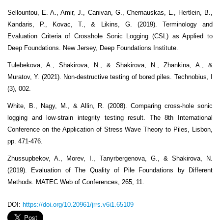
Sellountou, E. A., Amir, J., Canivan, G., Chernauskas, L., Hertlein, B.,
Kandaris, P., Kovac, T., & Likins, G. (2019). Terminology and
Evaluation Criteria of Crosshole Sonic Logging (CSL) as Applied to
Deep Foundations. New Jersey, Deep Foundations Institute.
Tulebekova, A., Shakirova, N., & Shakirova, N., Zhankina, A., &
Muratov, Y. (2021). Non-destructive testing of bored piles. Technobius, I
(3), 002.
White, B., Nagy, M., & Allin, R. (2008). Comparing cross-hole sonic
logging and low-strain integrity testing result. The 8
th
International
Conference on the Application of Stress Wave Theory to Piles, Lisbon,
pp. 471-476.
Zhussupbekov, A., Morev, I., Tanyrbergenova, G., & Shakirova, N.
(2019). Evaluation of The Quality of Pile Foundations by Different
Methods. MATEC Web of Conferences, 265, 11.
DOI:
https://doi.org/10.20961/jrrs.v6i1.65109