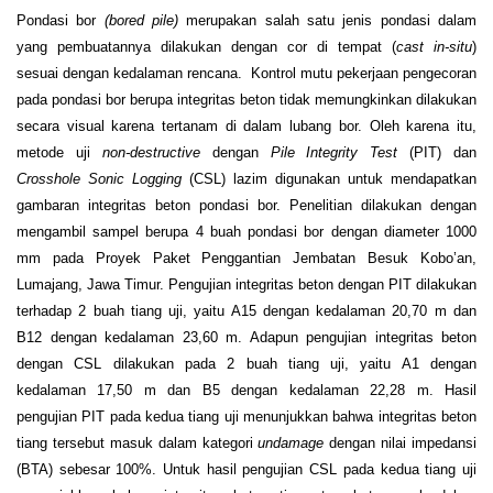
Pondasi bor
(
bored
pile)
merupakan salah satu jenis pondasi dalam
yang pembuatannya dilakukan dengan cor di tempat (
cast in-situ
)
sesuai dengan kedalaman rencana. Kontrol mutu pekerjaan pengecoran
pada pondasi bor berupa integritas beton tidak memungkinkan dilakukan
secara visual karena tertanam di dalam lubang bor. Oleh karena itu,
metode uji
non-destructive
dengan
Pile Integrity Test
(PIT) dan
Crosshole Sonic Logging
(CSL) lazim digunakan untuk mendapatkan
gambaran integritas beton pondasi bor. Penelitian dilakukan dengan
mengambil sampel berupa 4 buah pondasi bor dengan diameter 1000
mm pada Proyek Paket Penggantian Jembatan Besuk Kobo’an,
Lumajang, Jawa Timur. Pengujian integritas beton dengan PIT dilakukan
terhadap 2 buah tiang uji, yaitu A15 dengan kedalaman 20,70 m dan
B12 dengan kedalaman 23,60 m. Adapun pengujian integritas beton
dengan CSL dilakukan pada 2 buah tiang uji, yaitu A1 dengan
kedalaman 17,50 m dan B5 dengan kedalaman 22,28 m. Hasil
pengujian PIT pada kedua tiang uji menunjukkan bahwa integritas beton
tiang tersebut masuk dalam kategori
undamage
dengan nilai impedansi
(BTA) sebesar 100%. Untuk hasil pengujian CSL pada kedua tiang uji