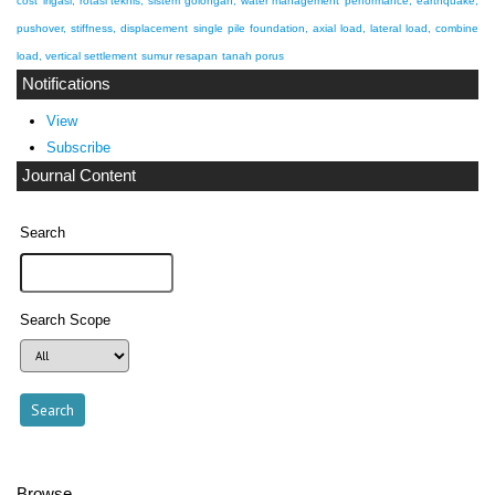
cost
irigasi, rotasi teknis, sistem golongan, water management
performance, earthquake,
pushover, stiffness, displacement
single pile foundation, axial load, lateral load, combine
load, vertical settlement
sumur resapan
tanah porus
Notifications
View
Subscribe
Journal Content
Search
Search Scope
Browse