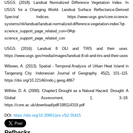
USGS. (2018). Landsat Normalized Difference Vegetation Index. In
USGS for a Changing World- Landsat Surface Reflectance-Derived
Spectral Indices. https://www.usgs.gov/core-science-
systems/nli/landsat/landsat-normalized-difference-vegetation-index?qt-
science_support_page_related_con=0#qt-
science_support_page_related_con
USGS. (2016). Landsat 8 OLI and TIRS and their uses.
https://www.usgs.gov/media/images/landsat-8-oli-and-tirs-and-their-uses
Wibowo, A. (2013). Spatial - Temporal Analysis of Urban Heat Island in
Tangerang City. Indonesian Journal of Geography, 45(2), 101–115.
https://doi.org/10.22146/indo.j.geog,4867
Wilhite, D. A. (2000). Chapter1 Drought as a Natural Hazard. Drought: A
Global Assessment, 1, 3–18.
https://core.ac.uk/download/pdf/188114319.pdf
DOI:
https://doi.org/10.20961/jrrs.v5i2.55415
Refbacks