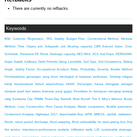
There are currently no refbacks.
Keywords
BIM, Cubicost, Regression, TAS, Validity
Budget Plan, Conventional Method, Modular
Method, Time
Clayey soil, Subgrade soil, Bearing capacity, CBR
Earned Value, Cost,
Schedule, Primavera P6
Flood, Drainage capacity, HEC-RAS, SCS
Kali Pepe, PERSIANN,
Hujan Satelit, Kalibrasi, Debit Periode Ulang
Landslide, Soil Type, Soil Consistency, Sliding
Angle, Safety Factor
Occupational Accident Risks, Probability, Severity, Bowtie Method
Permasalahan genangan yang terus meningkat di kawasan perkotaan. Strategi mitigasi
banjir konvensional belum sepenuhnya efektif. Genangan hanya dianggap sebagai
dampak pasif dari sistem drainase yang gagal. Penelitian ini bertujuan mengkaji strategi
mitig
Surakarta City, TRMM, Three-Day Rainfall, River Runoff
The 5- Why’s Method, Borda
Method, Lean Construction, Root Cause Analysis, Waste
comparison, flexible pavement,
Component Analysis, Highways 2017
dependable flow, GPM, NRECA, rainfall, validation.
floods, return period discharge, flood mapping, flood vulnerability
he trans jateng bus, buy
the service, importance-performance analysis
infiltration wells, LID, sustainable drainage,