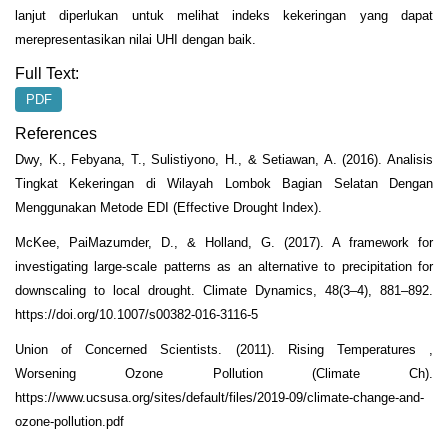
lanjut diperlukan untuk melihat indeks kekeringan yang dapat
merepresentasikan nilai UHI dengan baik.
Full Text:
PDF
References
Dwy, K., Febyana, T., Sulistiyono, H., & Setiawan, A. (2016). Analisis
Tingkat Kekeringan di Wilayah Lombok Bagian Selatan Dengan
Menggunakan Metode EDI (Effective Drought Index).
McKee, PaiMazumder, D., & Holland, G. (2017). A framework for
investigating large-scale patterns as an alternative to precipitation for
downscaling to local drought. Climate Dynamics, 48(3–4), 881–892.
https://doi.org/10.1007/s00382-016-3116-5
Union of Concerned Scientists. (2011). Rising Temperatures ,
Worsening Ozone Pollution (Climate Ch).
https://www.ucsusa.org/sites/default/files/2019-09/climate-change-and-
ozone-pollution.pdf