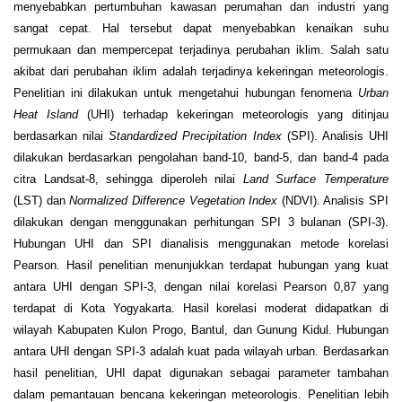
menyebabkan pertumbuhan kawasan perumahan dan industri yang
sangat cepat. Hal tersebut dapat menyebabkan kenaikan suhu
permukaan dan mempercepat terjadinya perubahan iklim. Salah satu
akibat dari perubahan iklim adalah terjadinya kekeringan meteorologis.
Penelitian ini dilakukan untuk mengetahui hubungan fenomena
Urban
Heat Island
(UHI) terhadap kekeringan meteorologis yang ditinjau
berdasarkan nilai
Standardized Precipitation Index
(SPI). Analisis UHI
dilakukan berdasarkan pengolahan band-10, band-5, dan band-4 pada
citra Landsat-8, sehingga diperoleh nilai
Land Surface Temperature
(LST) dan
Normalized Difference Vegetation Index
(NDVI). Analisis SPI
dilakukan dengan menggunakan perhitungan SPI 3 bulanan (SPI-3).
Hubungan UHI dan SPI dianalisis menggunakan metode korelasi
Pearson. Hasil penelitian menunjukkan terdapat hubungan yang kuat
antara UHI dengan SPI-3, dengan nilai korelasi Pearson 0,87 yang
terdapat di Kota Yogyakarta. Hasil korelasi moderat didapatkan di
wilayah Kabupaten Kulon Progo, Bantul, dan Gunung Kidul. Hubungan
antara UHI dengan SPI-3 adalah kuat pada wilayah urban. Berdasarkan
hasil penelitian, UHI dapat digunakan sebagai parameter tambahan
dalam pemantauan bencana kekeringan meteorologis. Penelitian lebih