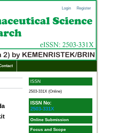
Login
Register
Contact
ISSN
2503-331X (Online)
ISSN No:
da
2503-331X
it
Online Submission
Focus and Scope