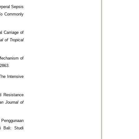
rperal Sepsis
y To Commonly
l Carriage of
l of Tropical
 Mechanism of
–2863.
 The Intensive
nd Resistance
an Journal of
). Penggunaan
 Bali: Studi