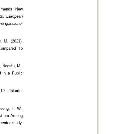
ommends New
cts.
European
ne-quinolone-
u, M. (2021).
Compared To
., Negrău, M.,
d in a Public
019
. Jakarta:
Jeong, H. W.,
Pattern Among
center study.