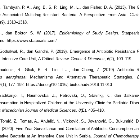
., Tambyah, P. A., Ang, B. S. P., Ling, M. L., dan Fisher, D. A. (2013). The 
e-Associated Multidrug-Resistant Bacteria: A Perspective From Asia.
Clini
6
(9), 1310–1318.
., dan Boktor, S. W. (2017).
Epidemiology of Study Design
. Statpearl
and. https://www.statpearls.com/
 Gothalwal, R., dan Gandhi, P. (2019). Emergence of Antibiotic Resistance
 Intensive Care Unit; A Critical Review.
Genes & Diseases
,
6
(2), 109–119.
udonis, R., Glick, B. R., Lin, T.-J., dan Cheng, Z. (2019). Antibiotic 
s aeruginosa
: Mechanisms And Alternative Therapeutic Strategies.
B
7
(1), 177–192. https://doi.org/10.1016/j.biotechadv.2018.11.013
Sadikarijo, I., Naumovska, Z., Petrovski, O., Stavrikj, K., dan Balkano
onsumption in Hospitalized Children at the University Clinic for Pediatric Dis
 Macedonian Journal of Medical Sciences
,
8
(E), 405–410.
 Tomić, Z., Tomas, A., Anđelić, N., Vicković, S., Jovanović, G., Bukumirić, D.
 (2020). Five-Year Surveillance and Correlation of Antibiotic Consumption a
tive Bacteria at An Intensive Care Unit in Serbia.
Journal of Chemotherap