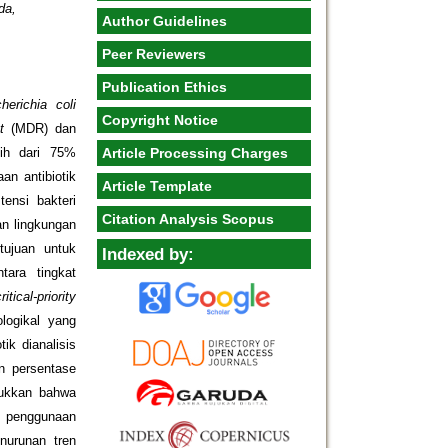
da,
Author Guidelines
Peer Reviewers
Publication Ethics
herichia coli
Copyright Notice
t
(MDR) dan
ebih dari 75%
Article Processing Charges
n antibiotik
Article Template
tensi bakteri
Citation Analysis Scopus
an lingkungan
tujuan untuk
Indexed by:
tara tingkat
ritical-priority
ologikal yang
ik dianalisis
an persentase
unjukkan bahwa
n penggunaan
nurunan tren