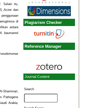
. Selain itu,
NS_Acine
dan
t penggunaan
aeruginosa
di
Plagiarism Checker
ifikan antara
A. baumannii
Reference Manager
; Pseudomonas
Journal Content
Search
, Al-Shammari,
 in Pathogens
audi Arabia,