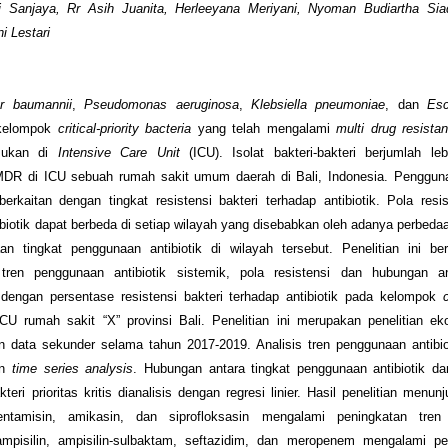
 Sanjaya, Rr Asih Juanita, Herleeyana Meriyani, Nyoman Budiartha Sia
i Lestari
er baumannii
,
Pseudomonas aeruginosa
,
Klebsiella pneumoniae
, dan
Esc
kelompok
critical-priority bacteria
yang telah mengalami
multi drug resistan
emukan di
Intensive Care Unit
(ICU). Isolat bakteri-bakteri berjumlah l
DR di ICU sebuah rumah sakit umum daerah di Bali, Indonesia. Penggunaa
berkaitan dengan tingkat resistensi bakteri terhadap antibiotik. Pola resis
ibiotik dapat berbeda di setiap wilayah yang disebabkan oleh adanya perbeda
an tingkat penggunaan antibiotik di wilayah tersebut. Penelitian ini ber
tren penggunaan antibiotik sistemik, pola resistensi dan hubungan an
dengan persentase resistensi bakteri terhadap antibiotik pada kelompok
c
CU rumah sakit “X” provinsi Bali. Penelitian ini merupakan penelitian ek
data sekunder selama tahun 2017-2019. Analisis tren penggunaan antibiot
an
time series analysis
. Hubungan antara tingkat penggunaan antibiotik d
kteri prioritas kritis dianalisis dengan regresi linier. Hasil penelitian men
gentamisin, amikasin, dan siprofloksasin mengalami peningkatan tre
mpisilin, ampisilin-sulbaktam, seftazidim, dan meropenem mengalami pe