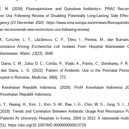
 E. M. (2018). Fluoroquinolone and Quinolone Antibiotics: PRAC Rec
 on Use Following Review of Disabling Potentially Long-Lasting Side Effe
ency.(23 December 2020; https://www.ema.europa.eu/en/news/fluoroquinolo
prac-recommends-new-restrictions-use-following-review)
.
., Cziszter, L. T., Lăzărescu, C. F., Ţibru, I., Pentea, M., dan Butnari
Resistance Among
Escherichia coli
Isolates From Hospital Wastewater 
Wastewater.
Water
,
13
(23), 3449.
Daina, C. M., Zaha, D. C., Cotrău, P., Vladu, A., Pantiș, C., Dorobanțu, F. R
 dan Daina, L. G. (2022). Pattern of Antibiotic Use in the Perinatal Perio
ospital in Romania.
Medicina
,
58
(6), 772.
 Kesehatan Republik Indonesia. (2020).
Profil Kesehatan Indonesia 2
Kesehatan Republik Indonesia.
, Y., Hwang, H., Kim, J., Kim, S.-W., Bae, I.-G., Choi, W. S., Jung, S. I., 
(2018). Trends and Correlation Between Antibiotic Usage And Resistance 
 Patients At University Hospitals in Korea, 2004 to 2012: A nationwide multi
(51). https://doi.org/10.1097/MD.0000000000013719