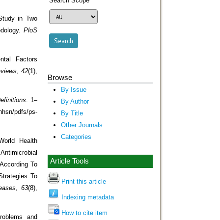
Search Scope
Study in Two
odology.
PloS
ntal Factors
eviews
,
42
(1),
Browse
By Issue
finitions
. 1–
By Author
nhsn/pdfs/ps-
By Title
Other Journals
Categories
World Health
ntimicrobial
Article Tools
 According To
Strategies To
Print this article
seases
,
63
(8),
Indexing metadata
How to cite item
Problems and