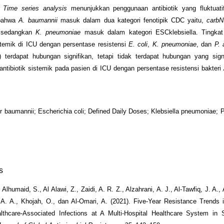
.
Time series analysis
menunjukkan penggunaan antibiotik yang fluktuatif
 bahwa
A. baumannii
masuk dalam dua kategori fenotipik CDC yaitu,
carb
sedangkan
K. pneumoniae
masuk dalam kategori ESCklebsiella. Tingka
istemik di ICU dengan persentase resistensi
E. coli
,
K. pneumoniae
, dan
P. 
 terdapat hubungan signifikan, tetapi tidak terdapat hubungan yang sign
ntibiotik sistemik pada pasien di ICU dengan persentase resistensi bakteri
r baumannii; Escherichia coli; Defined Daily Doses; Klebsiella pneumoniae
s
, Alhumaid, S., Al Alawi, Z., Zaidi, A. R. Z., Alzahrani, A. J., Al-Tawfiq, J. A.
A. A., Khojah, O., dan Al-Omari, A. (2021). Five-Year Resistance Trends
lthcare-Associated Infections at A Multi-Hospital Healthcare System in S