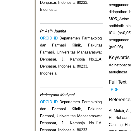
Denpasar, Indonesia, 80233.
penggunaan
Indonesia
didapatkan
MDR_Acine
antibiotik s
Rr Asih Juanita
ICU (p<0,05)
ORCID iD
Departemen Farmakologi
penggunaan a
dan Farmasi Klinik, Fakultas
(p>0,05).
Farmasi, Universitas Mahasaraswati
Keywords
Denpasar, Jl. Kamboja No.11A,
Acinetobacte
Denpasar, Indonesia, 80233.
aeruginosa
Indonesia
Full Text:
PDF
Herleeyana Meriyani
Reference
ORCID iD
Departemen Farmakologi
dan Farmasi Klinik, Fakultas
Al Mutair, A.
Farmasi, Universitas Mahasaraswati
H., Rabaan, 
Denpasar, Jl. Kamboja No.11A,
Causing Hea
Denpasar, Indonesia, 80233.