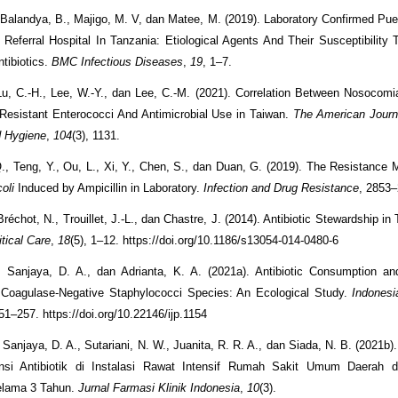
 Balandya, B., Majigo, M. V, dan Matee, M. (2019). Laboratory Confirmed Pue
l Referral Hospital In Tanzania: Etiological Agents And Their Susceptibilit
ntibiotics.
BMC Infectious Diseases
,
19
, 1–7.
Lu, C.-H., Lee, W.-Y., dan Lee, C.-M. (2021). Correlation Between Nosocomia
esistant Enterococci And Antimicrobial Use in Taiwan.
The American Journa
d Hygiene
,
104
(3), 1131.
 Q., Teng, Y., Ou, L., Xi, Y., Chen, S., dan Duan, G. (2019). The Resistance
oli
Induced by Ampicillin in Laboratory.
Infection and Drug Resistance
, 2853
Bréchot, N., Trouillet, J.-L., dan Chastre, J. (2014). Antibiotic Stewardship in
itical Care
,
18
(5), 1–12. https://doi.org/10.1186/s13054-014-0480-6
, Sanjaya, D. A., dan Adrianta, K. A. (2021a). Antibiotic Consumption a
 Coagulase-Negative Staphylococci Species: An Ecological Study.
Indonesi
251–257. https://doi.org/10.22146/ijp.1154
, Sanjaya, D. A., Sutariani, N. W., Juanita, R. R. A., dan Siada, N. B. (2021b
nsi Antibiotik di Instalasi Rawat Intensif Rumah Sakit Umum Daerah di
selama 3 Tahun.
Jurnal Farmasi Klinik Indonesia
,
10
(3).