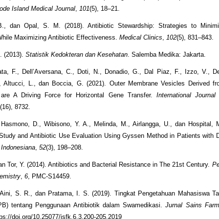
ode Island Medical Journal
,
101
(5), 18–21.
., dan Opal, S. M. (2018). Antibiotic Stewardship: Strategies to Minimiz
hile Maximizing Antibiotic Effectiveness.
Medical Clinics
,
102
(5), 831–843.
. (2013).
Statistik Kedokteran dan Kesehatan
. Salemba Medika: Jakarta.
ata, F., Dell’Aversana, C., Doti, N., Donadio, G., Dal Piaz, F., Izzo, V., De 
., Altucci, L., dan Boccia, G. (2021). Outer Membrane Vesicles Derived 
are A Driving Force for Horizontal Gene Transfer.
International Journal
2
(16), 8732.
, Hasmono, D., Wibisono, Y. A., Melinda, M., Airlangga, U., dan Hospital, 
Study and Antibiotic Use Evaluation Using Gyssen Method in Patients with D
 Indonesiana
,
52
(3), 198–208.
dan Tor, Y. (2014). Antibiotics and Bacterial Resistance in The 21st Century.
Pe
emistry
,
6
, PMC-S14459.
 Aini, S. R., dan Pratama, I. S. (2019). Tingkat Pengetahuan Mahasiswa T
B) tentang Penggunaan Antibiotik dalam Swamedikasi.
Jurnal Sains Farm
tps://doi.org/10.25077/jsfk.6.3.200-205.2019