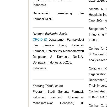
2015–2019.
Indonesia
Amaha, N. D
Departemen Farmakologi dan
Hospitals i
Farmasi Klinik
One
,
15
(7), 
Bengtsson-P
Nyoman Budiartha Siada
Influencing 
ORCID iD
Departemen Farmakologi
fux053.
dan Farmasi Klinik, Fakultas
Centers for 
Farmasi, Universitas Mahasaraswati
3. National 
Denpasar, Jl. Kamboja No.11A,
analysis-res
Denpasar, Indonesia, 80233.
Indonesia
Collignon, 
Organizatio
Resistance (
Their Import
Komang Triani Lestari
Control Ant
Program Studi Sarjana Farmasi,
1087–1093. h
Fakultas Farmasi, Universitas
Mahasaraswati Denpasar, Jl.
Cunha, C. B