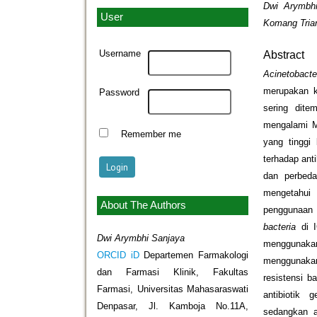
Dwi Arymbhi
User
Komang Trian
Username
Abstract
Acinetobact
merupakan 
Password
sering dit
mengalami M
Remember me
yang tinggi 
terhadap ant
dan perbeda
mengetahui 
About The Authors
penggunaan 
bacteria
di I
Dwi Arymbhi Sanjaya
menggunakan 
ORCID iD
Departemen Farmakologi
menggunak
dan Farmasi Klinik, Fakultas
resistensi ba
Farmasi, Universitas Mahasaraswati
antibiotik 
Denpasar, Jl. Kamboja No.11A,
sedangkan a