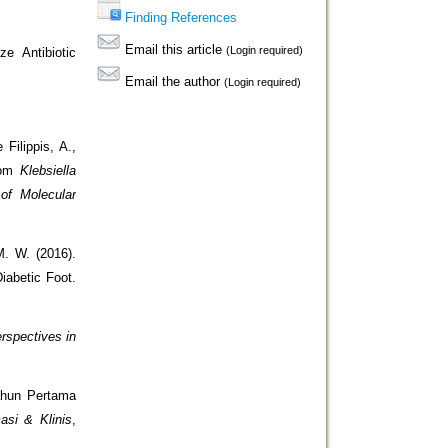
Finding References
Email this article
(Login required)
e Antibiotic
Email the author
(Login required)
Filippis, A.,
from
Klebsiella
 of Molecular
M. W. (2016).
iabetic Foot.
rspectives in
ahun Pertama
asi & Klinis
,