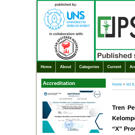
Home
About
Categories
Current
Ar
Accreditation
Home
>
Vol 8
Tren Pe
Kelompo
“X” Pro