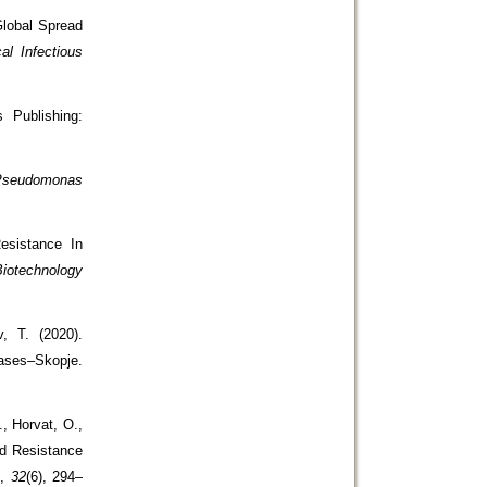
Global Spread
cal Infectious
s Publishing:
Pseudomonas
Resistance In
iotechnology
v, T. (2020).
eases–Skopje.
, Horvat, O.,
nd Resistance
y
,
32
(6), 294–