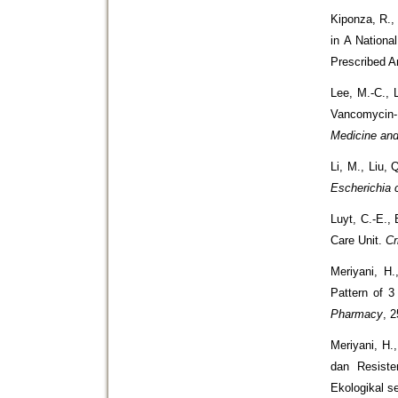
Kiponza, R.,
in A Nationa
Prescribed A
Lee, M.-C., 
Vancomycin-R
Medicine an
Li, M., Liu,
Escherichia c
Luyt, C.-E., 
Care Unit.
Cr
Meriyani, H.
Pattern of 3
Pharmacy
, 
Meriyani, H.
dan Resiste
Ekologikal 