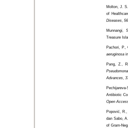
Molton, J. S
of Healthcar
Diseases
,
5
Munnangi, S
Treasure Isl
Pachori, P.,
aeruginosa
in
Pang, Z., Ra
Pseudomona
Advances
,
3
Pechijareva-
Antibiotic C
Open Access
Popović, R.,
dan Sabo, A.
of Gram-Nega