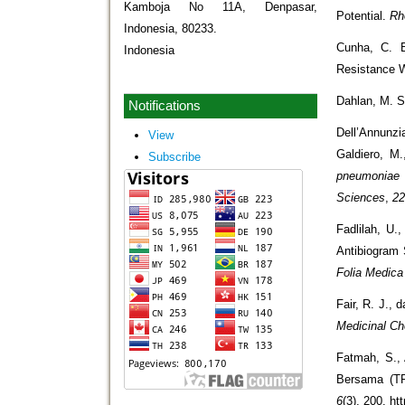
Kamboja No 11A, Denpasar,
Potential.
Rh
Indonesia, 80233.
Cunha, C. B
Indonesia
Resistance W
Dahlan, M. S
Notifications
Dell’Annunzi
View
Galdiero, M
Subscribe
pneumoniae
Sciences
,
2
Fadlilah, U.
Antibiogram 
Folia Medica
Fair, R. J., 
Medicinal Ch
Fatmah, S.,
Bersama (TP
6
(3), 200. ht