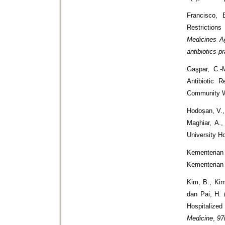
Francisco,
Restrictions
Medicines Ag
antibiotics-
Gaşpar, C.-M
Antibiotic 
Community 
Hodoșan, V., 
Maghiar, A.,
University H
Kementerian
Kementerian 
Kim, B., Kim
dan Pai, H. 
Hospitalized
Medicine
,
97