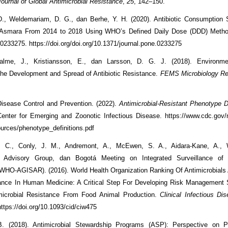
Journal of Global Antimicrobial Resistance
,
25
, 142–150.
., Weldemariam, D. G., dan Berhe, Y. H. (2020). Antibiotic Consumption 
n Asmara From 2014 to 2018 Using WHO’s Defined Daily Dose (DDD) Meth
e0233275. https://doi.org/doi.org/10.1371/journal.pone.0233275
alme, J., Kristiansson, E., dan Larsson, D. G. J. (2018). Environme
The Development and Spread of Antibiotic Resistance.
FEMS Microbiology R
Disease Control and Prevention. (2022).
Antimicrobial-Resistant Phenotype De
Center for Emerging and Zoonotic Infectious Disease. https://www.cdc.gov/
ources/phenotype_definitions.pdf
P. C., Conly, J. M., Andremont, A., McEwen, S. A., Aidara-Kane, A., 
n Advisory Group, dan Bogotá Meeting on Integrated Surveillance of A
WHO-AGISAR). (2016). World Health Organization Ranking Of Antimicrobials
ance In Human Medicine: A Critical Step For Developing Risk Management 
imicrobial Resistance From Food Animal Production.
Clinical Infectious Di
ttps://doi.org/10.1093/cid/ciw475
. (2018). Antimicrobial Stewardship Programs (ASP): Perspective on 