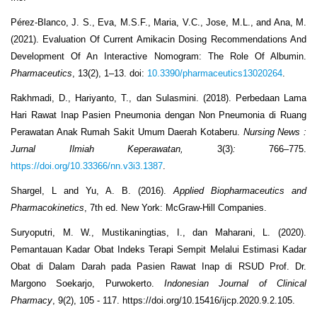
Pérez-Blanco, J. S., Eva, M.S.F., Maria, V.C., Jose, M.L., and Ana, M.
(2021). Evaluation Of Current Amikacin Dosing Recommendations And
Development Of An Interactive Nomogram: The Role Of Albumin.
Pharmaceutics
, 13(2), 1–13. doi:
10.3390/pharmaceutics13020264
.
Rakhmadi, D., Hariyanto, T., dan Sulasmini. (2018). Perbedaan Lama
Hari Rawat Inap Pasien Pneumonia dengan Non Pneumonia di Ruang
Perawatan Anak Rumah Sakit Umum Daerah Kotaberu.
Nursing News :
Jurnal Ilmiah Keperawatan,
3(3)
:
766–775.
https://doi.org/10.33366/nn.v3i3.1387
.
Shargel, L and Yu, A. B. (2016).
Applied Biopharmaceutics and
Pharmacokinetics
, 7
th
ed. New York: McGraw-Hill Companies.
Suryoputri, M. W., Mustikaningtias, I., dan Maharani, L. (2020).
Pemantauan Kadar Obat Indeks Terapi Sempit Melalui Estimasi Kadar
Obat di Dalam Darah pada Pasien Rawat Inap di RSUD Prof. Dr.
Margono Soekarjo, Purwokerto.
Indonesian Journal of Clinical
Pharmacy
,
9(2), 105 - 117. https://doi.org/10.15416/ijcp.2020.9.2.105.