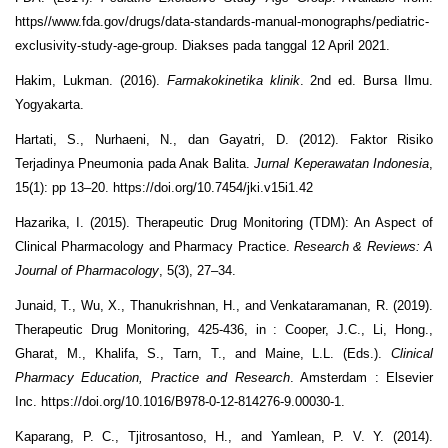
https//www.fda.gov/drugs/data-standards-manual-monographs/pediatric-
exclusivity-study-age-group. Diakses pada tanggal 12 April 2021.
Hakim, Lukman. (2016).
Farmakokinetika klinik
. 2
nd
ed. Bursa Ilmu.
Yogyakarta.
Hartati, S., Nurhaeni, N., dan Gayatri, D. (2012). Faktor Risiko
Terjadinya Pneumonia pada Anak Balita.
Jurnal Keperawatan Indonesia
,
15(1): pp 13–20. https://doi.org/10.7454/jki.v15i1.42
Hazarika, I. (2015). Therapeutic Drug Monitoring (TDM): An Aspect of
Clinical Pharmacology and Pharmacy Practice.
Research & Reviews: A
Journal of Pharmacology
, 5(3), 27–34.
Junaid, T., Wu, X., Thanukrishnan, H., and Venkataramanan, R. (2019).
Therapeutic Drug Monitoring, 425-436, in : Cooper, J.C., Li, Hong.,
Gharat, M., Khalifa, S., Tarn, T., and Maine, L.L. (Eds.).
Clinical
Pharmacy Education, Practice and Research
. Amsterdam : Elsevier
Inc. https://doi.org/10.1016/B978-0-12-814276-9.00030-1.
Kaparang, P. C., Tjitrosantoso, H., and Yamlean, P. V. Y. (2014).