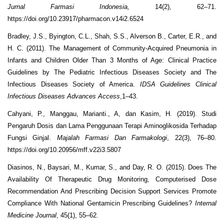
Jurnal Farmasi Indonesia
,
14(2), 62–71.
https://doi.org/10.23917/pharmacon.v14i2.6524
Bradley, J.S., Byington, C.L., Shah, S.S., Alverson B., Carter, E.R., and
H. C. (2011). The Management of Community-Acquired Pneumonia in
Infants and Children Older Than 3 Months of Age: Clinical Practice
Guidelines by The Pediatric Infectious Diseases Society and The
Infectious Diseases Society of America.
IDSA Guidelines Clinical
Infectious Diseases Advances Access
,1–43.
Cahyani, P., Manggau, Marianti., A, dan Kasim, H. (2019). Studi
Pengaruh Dosis dan Lama Penggunaan Terapi Aminoglikosida Terhadap
Fungsi Ginjal.
Majalah Farmasi Dan Farmakologi
, 22(3), 76–80.
https://doi.org/10.20956/mff.v22i3.5807
Diasinos, N., Baysari, M., Kumar, S., and Day, R. O. (2015). Does The
Availability Of Therapeutic Drug Monitoring, Computerised Dose
Recommendation And Prescribing Decision Support Services Promote
Compliance With National Gentamicin Prescribing Guidelines?
Internal
Medicine Journal
, 45(1), 55–62.