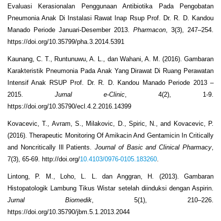
Evaluasi Kerasionalan Penggunaan Antibiotika Pada Pengobatan
Pneumonia Anak Di Instalasi Rawat Inap Rsup Prof. Dr. R. D. Kandou
Manado Periode Januari-Desember 2013.
Pharmacon
, 3(3), 247–254.
https://doi.org/10.35799/pha.3.2014.5391
Kaunang, C. T., Runtunuwu, A. L., dan Wahani, A. M. (2016). Gambaran
Karakteristik Pneumonia Pada Anak Yang Dirawat Di Ruang Perawatan
Intensif Anak RSUP Prof. Dr. R. D. Kandou Manado Periode 2013 –
2015.
Jurnal e-Clinic
, 4(2), 1-9.
https://doi.org/10.35790/ecl.4.2.2016.14399
Kovacevic, T., Avram, S., Milakovic, D., Spiric, N., and Kovacevic, P.
(2016). Therapeutic Monitoring Of Amikacin And Gentamicin In Critically
and Noncritically Ill Patients.
Journal of Basic and Clinical Pharmacy
,
7(3), 65-69. http://doi.org/
10.4103/0976-0105.183260
.
Lintong, P. M., Loho, L. L. dan Anggran, H. (2013). Gambaran
Histopatologik Lambung Tikus Wistar setelah diinduksi dengan Aspirin.
Jurnal Biomedik
, 5(1), 210–226.
https://doi.org/10.35790/jbm.5.1.2013.2044