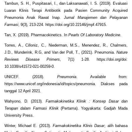
Tambun, S. H., Puspitasari, I., dan Laksanawati, I. S. (2019). Evaluasi
Luaran Klinis Terapi Antibiotik pada Pasien Community Acquired
Pneumonia Anak Rawat Inap.
Jurnal Manajemen dan Pelayanan
Farmasi
, 9(3), 213-224. https://doi.org/10.22146/jmpf.47915.
Tan, X. (2019). Pharmacokinetics. In
Pearls Of Laboratory Medicine
.
Torres, A., Cilloniz, C., Niederman, M.S., Menendez, R., Chalmers,
J.D., Wunderink, R.G, and Van der Poll, T., (2021). Pneumonia.
Nature
Reviews Disease Primers
, 7(1) 1-28. https://doi.org/doi:
10.1038/s41572-021-00259-0.
UNICEF. (2018).
Pneumonia
. Available from:
https://www.unicef.org/indonesia/id/topics/pneumonia. Diakses pada
tanggal 12 April 2021.
Wahyono, D. (2013).
Farmakokinetika Klinik : Konsep Dasar dan
Terapan dalam Farmasi Klinik
(Pertama). Yogyakarta: Gadjah Mada
University Press.
Winter, Michael E. (2013).
Farmakokinetika Klinis Dasar
; alih bahasa