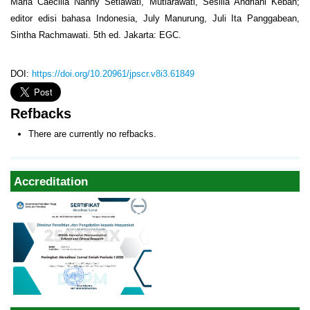
Maria Caecilia Nanny Setiawati, Mutiarawati, Sesilia Andriani Keban;
editor edisi bahasa Indonesia, July Manurung, Juli Ita Panggabean,
Sintha Rachmawati. 5
th
ed. Jakarta: EGC.
DOI:
https://doi.org/10.20961/jpscr.v8i3.61849
Refbacks
There are currently no refbacks.
Accreditation