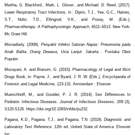
Martha, G. Blackford., Mark, L. Glover., and Michael. D. Reed. (2017).
Lower Respiratory Tract Infections, in : Dipiro, T.J., Yee, G.C., Haines,
S.T., Nolin, T.D., Ellingrod, V.K., and Posey, M. (Eds.),
Pharmacotherapy: A Pathophysiologic Approach,
6511–6513. New York:
Mc Graw Hill.
Misnadiarly. (2008).
Penyakit Infeksi Saluran Napas: Pneumonia pada
Anak Balita, Orang Dewasa, Usia Lanjut
. Jakarta : Pustaka Obor
Populer.
Mozayani, A. and Branum, G. (2015). Pharmacology of Legal and Illicit
Drugs Book, in: Payne, J., and Byard, J. R. W. (Eds.),
Encyclopedia of
Forensic and Legal Medicine
, 123-131. Amsterdam : Elsevier
Muenchhoff, M., and Goulder, P. J. R. (2014). Sex Differences In
Pediatric Infectious Diseases.
Journal of Infectious Diseases
, 209
(3),
S120-S126. https://doi.org/10.1093/infdis/jiu232.
Pagana, K.D., Pagana, T.J., and Pagana, T.N. (2019).
Diagnostic and
Laboratory Test Reference
. 12
th
ed. United State of America: Elsevier
Inc.