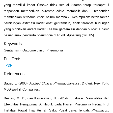
yang memiliki kadar C
ss
ave
tidak sesuai kisaran terapi terdapat 1
responden memberikan
outcome clinic
membaik dan 1 responden
memberikan
outcome clinic
belum membaik. Kesimpulan: berdasarkan
perhitungan estimasi kadar obat gentamisin, tidak terdapat hubungan
yang signifikan antara kadar C
ss
ave
gentamisin dengan
outcome clinic
pasien anak penderita pneumonia di RSUD Ajibarang (p>0.05).
Keywords
Gentamisin; Outcome clinic; Pneumonia
Full Text:
PDF
References
Bauer, L. (2008).
Applied Clinical Pharmacokinetics
,
2
nd
ed
. New York:
McGraw-Hill Companies.
Bestari, M. P., dan Karuniawati, H. (2019). Evaluasi Rasionalitas dan
Efektifitas Penggunaan Antibiotik pada Pasien Pneumonia Pediatrik di
Instalasi Rawat Inap Rumah Sakit Pusat Jawa Tengah.
Pharmacon: