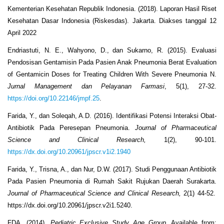
Kementerian Kesehatan Republik Indonesia. (2018). Laporan Hasil Riset
Kesehatan Dasar Indonesia (Riskesdas). Jakarta. Diakses tanggal 12
April 2022
Endriastuti, N. E., Wahyono, D., dan Sukarno, R. (2015). Evaluasi
Pendosisan Gentamisin Pada Pasien Anak Pneumonia Berat Evaluation
of Gentamicin Doses for Treating Children With Severe Pneumonia N.
Jurnal Management dan Pelayanan Farmasi
,
5(1), 27-32.
https://doi.org/10.22146/jmpf.25
.
Farida, Y., dan Soleqah, A.D. (2016). Identifikasi Potensi Interaksi Obat-
Antibiotik Pada Peresepan Pneumonia.
Journal of Pharmaceutical
Science and Clinical Research,
1(2), 90-101.
https://dx.doi.org/10.20961/jpscr.v1i2.1940
Farida, Y., Trisna, A., dan Nur, D.W. (2017). Studi Penggunaan Antibiotik
Pada Pasien Pneumonia di Rumah Sakit Rujukan Daerah Surakarta.
Journal of Pharmaceutical
Science and Clinical Research,
2(1) 44-52.
https://dx.doi.org/10.20961/jpscr.v2i1.5240.
FDA. (2014).
Pediatric Exclusive Study Age Group
. Available from: