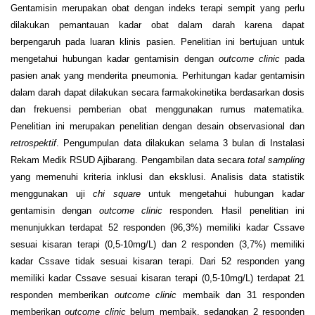
Gentamisin merupakan obat dengan indeks terapi sempit yang perlu
dilakukan pemantauan kadar obat dalam darah karena dapat
berpengaruh pada luaran klinis pasien. Penelitian ini bertujuan untuk
mengetahui hubungan kadar gentamisin dengan
outcome clinic
pada
pasien anak yang menderita pneumonia. Perhitungan kadar gentamisin
dalam darah dapat dilakukan secara farmakokinetika berdasarkan dosis
dan frekuensi pemberian obat menggunakan rumus matematika.
Penelitian ini merupakan penelitian dengan desain observasional dan
retrospektif
. Pengumpulan data dilakukan selama 3 bulan di Instalasi
Rekam Medik RSUD Ajibarang. Pengambilan data secara
total sampling
yang memenuhi kriteria inklusi dan eksklusi. Analisis data statistik
menggunakan uji
chi square
untuk mengetahui hubungan kadar
gentamisin dengan
outcome clinic
responden
.
Hasil penelitian ini
menunjukkan terdapat 52 responden (96,3%) memiliki kadar C
ss
ave
sesuai kisaran terapi (0,5-10mg/L) dan 2 responden (3,7%) memiliki
kadar C
ss
ave
tidak sesuai kisaran terapi. Dari 52 responden yang
memiliki kadar C
ss
ave
sesuai kisaran terapi (0,5-10mg/L) terdapat 21
responden memberikan
outcome clinic
membaik dan 31 responden
memberikan
outcome clinic
belum membaik, sedangkan 2 responden