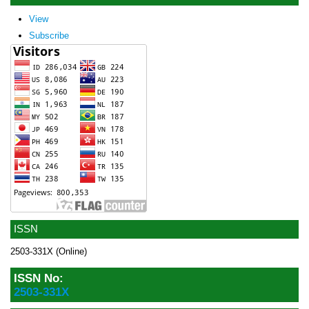
View
Subscribe
ISSN
2503-331X (Online)
ISSN No:
2503-331X