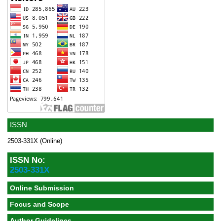
ISSN
2503-331X (Online)
ISSN No:
2503-331X
Online Submission
Focus and Scope
Author Guidelines