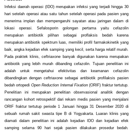
Infeksi daerah operasi (IDO) merupakan infeksi yang terjadi hingga 30
hari setelah operasi atau satu tahun setelah operasi pada pasien yang
menerima implan dan mempengaruhi sayatan atau jaringan dalam di
lokasi operasi. Sefalosporin golongan pertama yaitu cefazolin
merupakan antibiotik pilihan sebagai proflaksis bedah karena
merupakan antibiotik spektrum luas, memiliki profil farmakokinetik yang
baik, angka kejadian efek samping yang kecil, serta harga relatif murah.
Pada praktek klinis, ceftriaxone banyak digunakan karena merupakan
antibiotik yang lebih murah dibanding cefazolin. Tujuan penelitian ini
adalah untuk mengetahui efektivitas dan keamanan cefazolin
dibandingkan dengan ceftriaxone sebagai antibiotik profilaksis pasien
bedah ortopedi
Open Reduction Internal Fixation
(ORIF) fraktur tertutup.
Penelitian ini merupakan penelitian observasional analitik dengan
rancangan kohort retrospektif dari rekam medis pasien yang menjalani
ORIF fraktur tertutup periode 1 Januari hingga 31 Desember 2020 di
sebuah rumah sakit swasta tipe B di Yogyakarta. Luaran klinis yang
diamati dalam penelitian ini adalah kejadian IDO dan kejadian efek
samping selama 90 hari sejak pasien dilakukan prosedur bedah
.