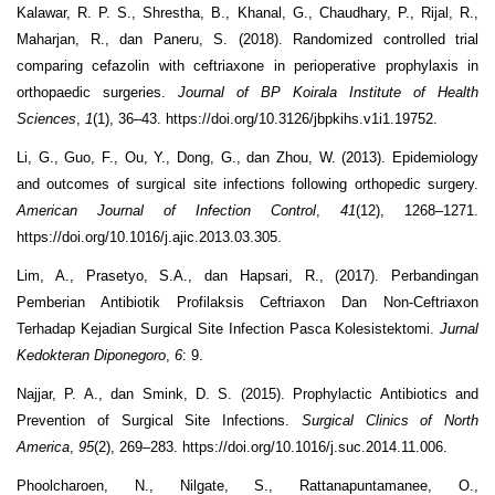
Kalawar, R. P. S., Shrestha, B., Khanal, G., Chaudhary, P., Rijal, R.,
Maharjan, R., dan Paneru, S. (2018). Randomized controlled trial
comparing cefazolin with ceftriaxone in perioperative prophylaxis in
orthopaedic surgeries.
Journal of BP Koirala Institute of Health
Sciences
,
1
(1), 36–43. https://doi.org/10.3126/jbpkihs.v1i1.19752.
Li, G., Guo, F., Ou, Y., Dong, G., dan Zhou, W. (2013). Epidemiology
and outcomes of surgical site infections following orthopedic surgery.
American Journal of Infection Control
,
41
(12), 1268–1271.
https://doi.org/10.1016/j.ajic.2013.03.305.
Lim, A., Prasetyo, S.A., dan Hapsari, R., (2017). Perbandingan
Pemberian Antibiotik Profilaksis Ceftriaxon Dan Non-Ceftriaxon
Terhadap Kejadian Surgical Site Infection Pasca Kolesistektomi.
Jurnal
Kedokteran Diponegoro
,
6
: 9.
Najjar, P. A., dan Smink, D. S. (2015). Prophylactic Antibiotics and
Prevention of Surgical Site Infections.
Surgical Clinics of North
America
,
95
(2), 269–283. https://doi.org/10.1016/j.suc.2014.11.006.
Phoolcharoen, N., Nilgate, S., Rattanapuntamanee, O.,