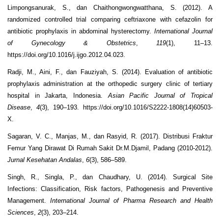
Limpongsanurak, S., dan Chaithongwongwatthana, S. (2012). A
randomized controlled trial comparing ceftriaxone with cefazolin for
antibiotic prophylaxis in abdominal hysterectomy.
International Journal
of Gynecology & Obstetrics
,
119
(1), 11–13.
https://doi.org/10.1016/j.ijgo.2012.04.023.
Radji, M., Aini, F., dan Fauziyah, S. (2014). Evaluation of antibiotic
prophylaxis administration at the orthopedic surgery clinic of tertiary
hospital in Jakarta, Indonesia.
Asian Pacific Journal of Tropical
Disease
,
4
(3), 190–193. https://doi.org/10.1016/S2222-1808(14)60503-
X.
Sagaran, V. C., Manjas, M., dan Rasyid, R. (2017). Distribusi Fraktur
Femur Yang Dirawat Di Rumah Sakit Dr.M.Djamil, Padang (2010-2012).
Jurnal Kesehatan Andalas
,
6
(3), 586–589.
Singh, R., Singla, P., dan Chaudhary, U. (2014). Surgical Site
Infections: Classification, Risk factors, Pathogenesis and Preventive
Management.
International Journal of Pharma Research and Health
Sciences
,
2
(3), 203–214.