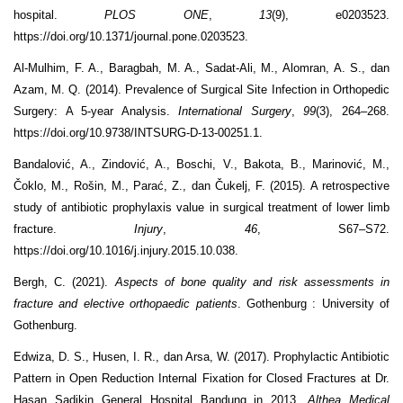
hospital.
PLOS ONE
,
13
(9), e0203523.
https://doi.org/10.1371/journal.pone.0203523.
Al-Mulhim, F. A., Baragbah, M. A., Sadat-Ali, M., Alomran, A. S., dan
Azam, M. Q. (2014). Prevalence of Surgical Site Infection in Orthopedic
Surgery: A 5-year Analysis.
International Surgery
,
99
(3), 264–268.
https://doi.org/10.9738/INTSURG-D-13-00251.1.
Bandalović, A., Zindović, A., Boschi, V., Bakota, B., Marinović, M.,
Čoklo, M., Rošin, M., Parać, Z., dan Čukelj, F. (2015). A retrospective
study of antibiotic prophylaxis value in surgical treatment of lower limb
fracture.
Injury
,
46
, S67–S72.
https://doi.org/10.1016/j.injury.2015.10.038.
Bergh, C. (2021).
Aspects of bone quality and risk assessments in
fracture and elective orthopaedic patients
. Gothenburg : University of
Gothenburg.
Edwiza, D. S., Husen, I. R., dan Arsa, W. (2017). Prophylactic Antibiotic
Pattern in Open Reduction Internal Fixation for Closed Fractures at Dr.
Hasan Sadikin General Hospital Bandung in 2013.
Althea Medical