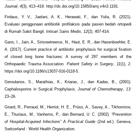
Journal
,
4
(3), 413–419. http://dx.doi.org/10.15850/amj.v4n3.1191.
Firdaus, Y. V., Jaelani, A. K., Herawati, F., dan Yulia, R. (2021).
Evaluasi penggunaan antibiotik profilaksis pada pasien bedah ortopedi
di Rumah Sakit Bangil.
Intisari Sains Medis
,
12
(2), 407-414.
Gans, I., Jain, A., Sirisreetreerux, N., Haut, E. R., dan Hasenboehler, E.
A. (2017). Current practice of antibiotic prophylaxis for surgical fixation
of closed long bone fractures: A survey of 297 members of the
Orthopaedic Trauma Association.
Patient Safety in Surgery
,
11
(1), 2.
https://doi.org/10.1186/s13037-016-0118-5.
Geroulanos, S., Marathias, K., Kriaras, J., dan Kadas, B., (2001).
Cephalosporins in Surgical Prophylaxis.
Journal of Chemotherapy
,
13
:
23–26.
Girard, R., Perraud, M., Herriot, H. E., Prüss, A., Savey, A., Tikhomirov,
E., Thuriaux, M., Vanhems, P., dan Bernard, U. C. (2002).
“Prevention
of Hospital-Acquired Infections” A Practical Guide
(2nd ed.). Geneva,
Switzerland : World Health Organization.