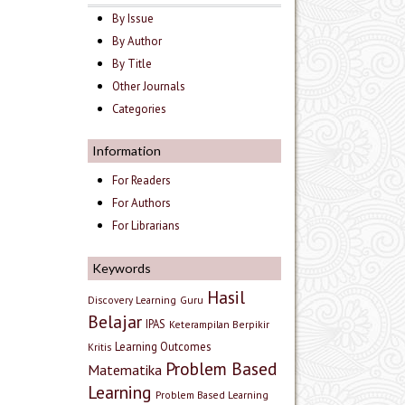
By Issue
By Author
By Title
Other Journals
Categories
Information
For Readers
For Authors
For Librarians
Keywords
Hasil
Discovery Learning
Guru
Belajar
IPAS
Keterampilan Berpikir
Learning Outcomes
Kritis
Problem Based
Matematika
Learning
Problem Based Learning