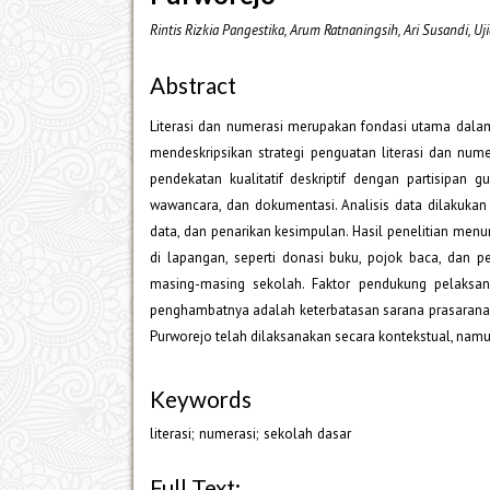
Rintis Rizkia Pangestika, Arum Ratnaningsih, Ari Susandi, Uj
Abstract
Literasi dan numerasi merupakan fondasi utama dalam 
mendeskripsikan strategi penguatan literasi dan nu
pendekatan kualitatif deskriptif dengan partisipan
wawancara, dan dokumentasi. Analisis data dilakuk
data, dan penarikan kesimpulan. Hasil penelitian me
di lapangan, seperti donasi buku, pojok baca, dan
masing-masing sekolah. Faktor pendukung pelaksa
penghambatnya adalah keterbatasan sarana prasarana s
Purworejo telah dilaksanakan secara kontekstual, namu
Keywords
literasi; numerasi; sekolah dasar
Full Text: