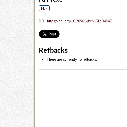
PDF
DOI:
https://doi.org/10.20961/jkc.v13i2.94847
Refbacks
There are currently no refbacks.