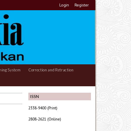
Login
Register
hing System
Correction and Retraction
ISSN
2338-9400 (Print)
2808-2621 (Online)