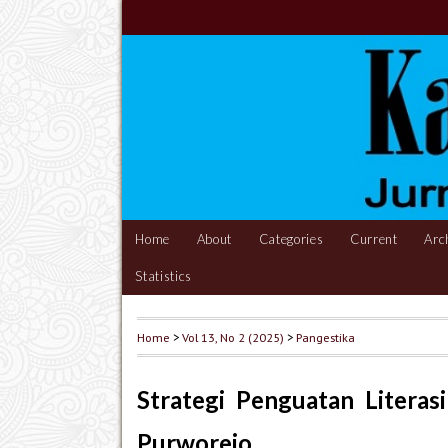
Home
About
Categories
Current
Arc
Statistics
Home
>
Vol 13, No 2 (2025)
>
Pangestika
Strategi Penguatan Litera
Purworejo