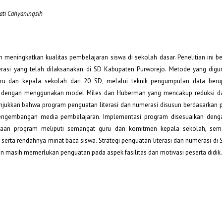
iati Cahyaningsih
meningkatkan kualitas pembelajaran siswa di sekolah dasar. Penelitian ini be
merasi yang telah dilaksanakan di SD Kabupaten Purworejo. Metode yang dig
 guru dan kepala sekolah dari 20 SD, melalui teknik pengumpulan data beru
an dengan menggunakan model Miles dan Huberman yang mencakup reduksi da
nunjukkan bahwa program penguatan literasi dan numerasi disusun berdasarkan
 pengembangan media pembelajaran. Implementasi program disesuaikan deng
naan program meliputi semangat guru dan komitmen kepala sekolah, seme
erta rendahnya minat baca siswa. Strategi penguatan literasi dan numerasi di
n masih memerlukan penguatan pada aspek fasilitas dan motivasi peserta didik.