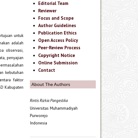
Editorial Team
Reviewer
Focus and Scope
Author Guidelines
Publication Ethics
rtujuan untuk
Open Access Policy
unakan adalah
Peer-Review Process
pa observasi,
Copyright Notice
ta, penyajian
Online Submission
 permasalahan
Contact
an kebutuhan
ntara faktor
About The Authors
 SD Kabupaten
Rintis Rizkia Pangestika
Universitas Muhammadiyah
Purworejo
Indonesia