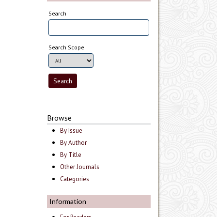
Search
Search Scope
Browse
By Issue
By Author
By Title
Other Journals
Categories
Information