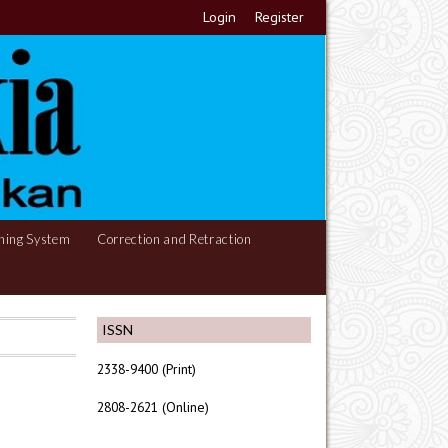
Login
Register
hing System
Correction and Retraction
ISSN
2338-9400 (Print)
2808-2621 (Online)