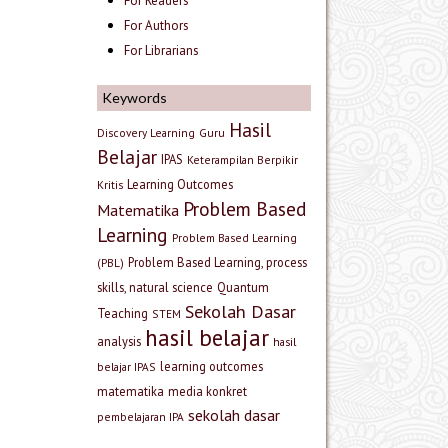
For Readers
For Authors
For Librarians
Keywords
Hasil
Discovery Learning
Guru
Belajar
IPAS
Keterampilan Berpikir
Learning Outcomes
Kritis
Problem Based
Matematika
Learning
Problem Based Learning
Problem Based Learning, process
(PBL)
skills, natural science
Quantum
Sekolah Dasar
Teaching
STEM
hasil belajar
analysis
hasil
learning outcomes
belajar IPAS
matematika
media konkret
sekolah dasar
pembelajaran IPA