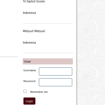
Tri Saptuti Susiani
Indonesia
Wahyudi Wahyudi
Indonesia
User
Username
Password
Remember me