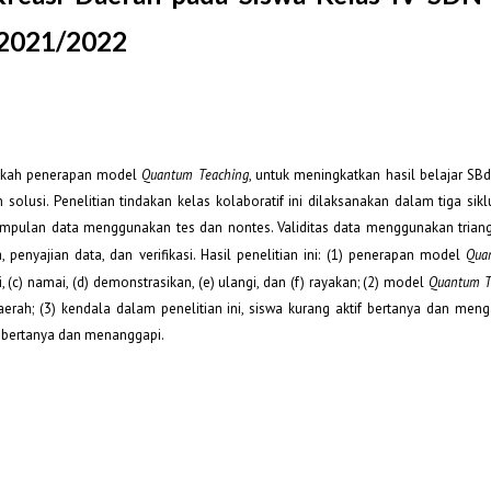
 2021/2022
angkah penerapan model
Quantum Teaching
, untuk meningkatkan hasil belajar SBd
solusi. Penelitian tindakan kelas kolaboratif ini dilaksanakan dalam tiga sik
engumpulan data menggunakan tes dan nontes. Validitas data menggunakan trian
a, penyajian data, dan verifikasi. Hasil penelitian ini: (1) penerapan model
Qua
 (c) namai, (d) demonstrasikan, (e) ulangi, dan (f) rayakan; (2) model
Quantum T
aerah; (3) kendala dalam penelitian ini, siswa kurang aktif bertanya dan meng
if bertanya dan menanggapi.