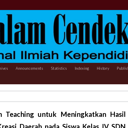
hives
Announcements
Statistics
Indexing
History
Publis
 Teaching untuk Meningkatkan Hasil
Kreasi Daerah pada Siswa Kelas IV SDN