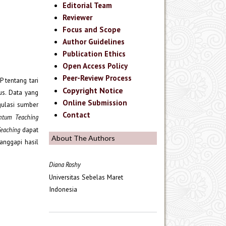
Editorial Team
Reviewer
Focus and Scope
Author Guidelines
Publication Ethics
Open Access Policy
Peer-Review Process
P tentang tari
Copyright Notice
lus. Data yang
Online Submission
gulasi sumber
Contact
ntum Teaching
eaching
dapat
About The Authors
anggapi hasil
Diana Roshy
Universitas Sebelas Maret
Indonesia