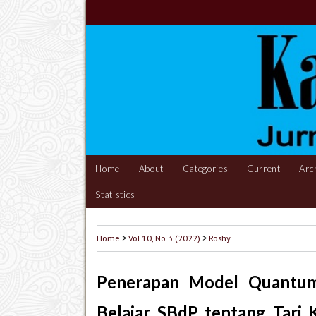
Home
About
Categories
Current
Arc
Statistics
Home
>
Vol 10, No 3 (2022)
>
Roshy
Penerapan Model Quantum
Belajar SBdP tentang Tari 