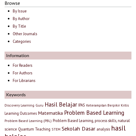
Browse
By Issue
By Author
By Title
Other Journals
Categories
Information
For Readers
For Authors
For Librarians
Keywords
Hasil Belajar
IPAS
Discovery Learning
Guru
Keterampilan Berpikir Kritis
Problem Based Learning
Matematika
Learning Outcomes
Problem Based Learning, process skills, natural
Problem Based Learning (PBL)
hasil
Sekolah Dasar
science
Quantum Teaching
analysis
STEM