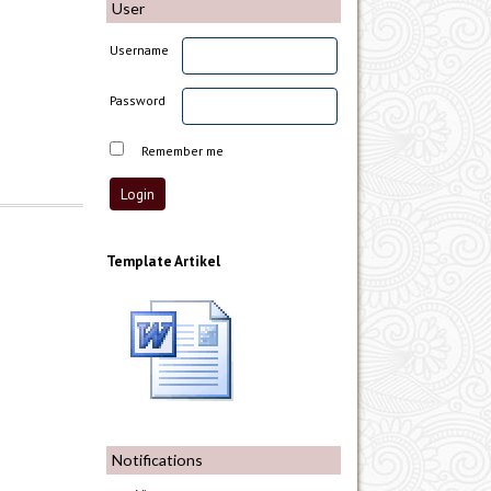
User
Username
Password
Remember me
Template Artikel
Notifications