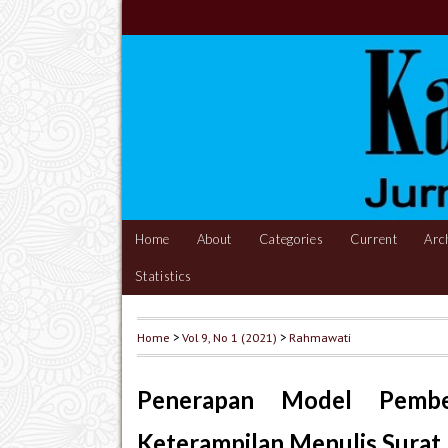
Home
About
Categories
Current
Arc
Statistics
Home
>
Vol 9, No 1 (2021)
>
Rahmawati
Penerapan Model Pembe
Keterampilan Menulis Surat