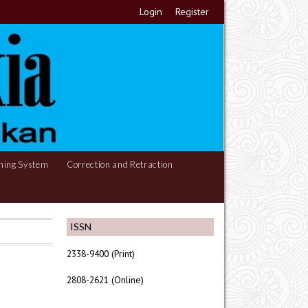
Login
Register
hing System
Correction and Retraction
ISSN
2338-9400 (Print)
2808-2621 (Online)