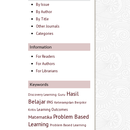
By Issue
By Author
By Title
Other Journals
Categories
Information
For Readers
For Authors
For Librarians
Keywords
Hasil
Discovery Learning
Guru
Belajar
IPAS
Keterampilan Berpikir
Learning Outcomes
Kritis
Problem Based
Matematika
Learning
Problem Based Learning