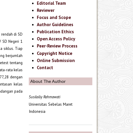
Editorial Team
Reviewer
Focus and Scope
Author Guidelines
Publication Ethics
h rendah di SD
Open Access Policy
V SD Negeri 1
Peer-Review Process
 siklus. Tiap
Copyright Notice
yang berjumlah
Online Submission
etest tentang
Contact
ata-rata kelas
 77,28 dengan
About The Author
untasan kelas
undangan pada
Susilailiy Rahmawati
Universitas Sebelas Maret
Indonesia