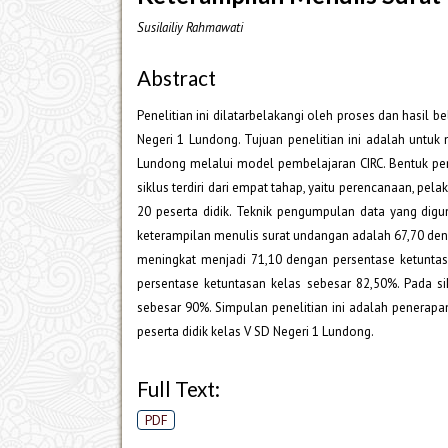
Susilailiy Rahmawati
Abstract
Penelitian ini dilatarbelakangi oleh proses dan hasil 
Negeri 1 Lundong. Tujuan penelitian ini adalah untuk
Lundong melalui model pembelajaran CIRC. Bentuk penel
siklus terdiri dari empat tahap, yaitu perencanaan, pela
20 peserta didik. Teknik pengumpulan data yang digu
keterampilan menulis surat undangan adalah 67,70 denga
meningkat menjadi 71,10 dengan persentase ketuntasan
persentase ketuntasan kelas sebesar 82,50%. Pada sik
sebesar 90%. Simpulan penelitian ini adalah penerap
peserta didik kelas V SD Negeri 1 Lundong.
Full Text:
PDF