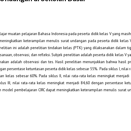
belajar muatan pelajaran Bahasa Indonesia pada peserta didik kelas V yang masi
 meningkatkan keterampilan menulis surat undangan pada peserta didik kelas 
itian ini adalah penelitian tindakan kelas (PTK) yang dilaksanakan dalam tiga
ksanaan, observasi, dan refleksi. Subjek penelitian adalah peserta didik kelas V 
nakan adalah observasi dan tes. Hasil penelitian menunjukkan bahwa hasil pr
n persentase ketuntasan peserta didik kelas sebesar 55%. Pada siklus I, nilai r
 kelas sebesar 60%. Pada siklus II, nilai rata-rata kelas meningkat menjadi
lus III, nilai rata-rata kelas meningkat menjadi 84,60 dengan persentase ket
an model pembelajaran CIRC dapat meningkatkan keterampilan menulis surat 