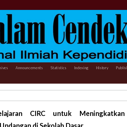
hives
Announcements
Statistics
Indexing
History
Publis
lajaran CIRC untuk Meningkatkan
 Undangan di Sekolah Dasar