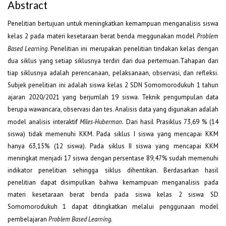
Abstract
Penelitian bertujuan untuk meningkatkan kemampuan menganalisis siswa
kelas 2 pada materi kesetaraan berat benda meggunakan model
Problem
Based Learning
. Penelitian ini merupakan penelitian tindakan kelas dengan
dua siklus yang setiap siklusnya terdiri dari dua pertemuan.Tahapan dari
tiap siklusnya adalah perencanaan, pelaksanaan, observasi, dan refleksi.
Subjek penelitian ini adalah siswa kelas 2 SDN Somomorodukuh 1 tahun
ajaran 2020/2021 yang berjumlah 19 siswa. Teknik pengumpulan data
berupa wawancara, observasi dan tes. Analisis data yang digunakan adalah
model analisis interaktif
Miles-Huberman.
Dari hasil Prasiklus 73,69 % (14
siswa) tidak memenuhi KKM. Pada siklus I siswa yang mencapai KKM
hanya 63,15% (12 siswa). Pada siklus II siswa yang mencapai KKM
meningkat menjadi 17 siswa dengan persentase 89,47% sudah memenuhi
indikator penelitian sehingga siklus dihentikan. Berdasarkan hasil
penelitian dapat disimpulkan bahwa kemampuan menganalisis pada
materi kesetaraan berat benda pada siswa kelas 2 siswa SD
Somomorodukuh 1 dapat ditingkatkan melalui penggunaan model
pembelajaran
Problem Based Learning.