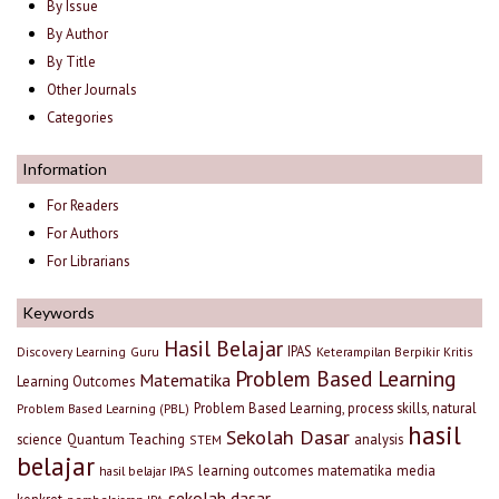
By Issue
By Author
By Title
Other Journals
Categories
Information
For Readers
For Authors
For Librarians
Keywords
Hasil Belajar
IPAS
Discovery Learning
Guru
Keterampilan Berpikir Kritis
Problem Based Learning
Matematika
Learning Outcomes
Problem Based Learning, process skills, natural
Problem Based Learning (PBL)
hasil
Sekolah Dasar
science
Quantum Teaching
analysis
STEM
belajar
learning outcomes
matematika
media
hasil belajar IPAS
sekolah dasar