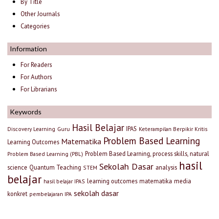
By Title
Other Journals
Categories
Information
For Readers
For Authors
For Librarians
Keywords
Hasil Belajar
IPAS
Discovery Learning
Guru
Keterampilan Berpikir Kritis
Problem Based Learning
Matematika
Learning Outcomes
Problem Based Learning, process skills, natural
Problem Based Learning (PBL)
hasil
Sekolah Dasar
science
Quantum Teaching
analysis
STEM
belajar
learning outcomes
matematika
media
hasil belajar IPAS
sekolah dasar
konkret
pembelajaran IPA