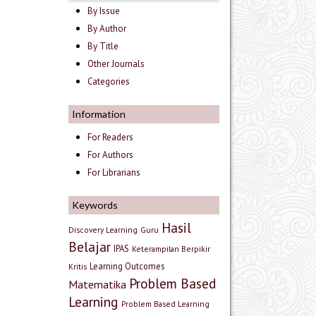
By Issue
By Author
By Title
Other Journals
Categories
Information
For Readers
For Authors
For Librarians
Keywords
Hasil
Discovery Learning
Guru
Belajar
IPAS
Keterampilan Berpikir
Learning Outcomes
Kritis
Problem Based
Matematika
Learning
Problem Based Learning