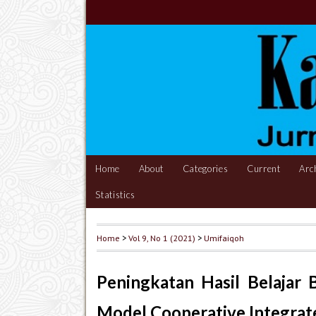
Home
About
Categories
Current
Arc
Statistics
Home
>
Vol 9, No 1 (2021)
>
Umifaiqoh
Peningkatan Hasil Belajar
Model Cooperative Integrat