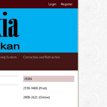
Login
Register
hing System
Correction and Retraction
ISSN
2338-9400 (Print)
2808-2621 (Online)