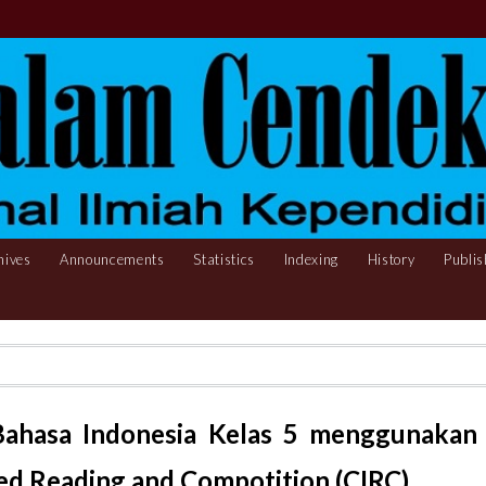
hives
Announcements
Statistics
Indexing
History
Publis
 Bahasa Indonesia Kelas 5 menggunakan
ed Reading and Compotition (CIRC)