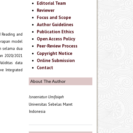
Editorial Team
Reviewer
Focus and Scope
Author Guidelines
Publication Ethics
d Reading and
Open Access Policy
nerapan model
Peer-Review Process
an selama dua
Copyright Notice
ran 2020/2021
Online Submission
liditas data
Contact
ve Integrated
About The Author
Isnaeniatun Umifaiqoh
Universitas Sebelas Maret
Indonesia