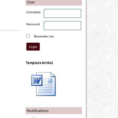
User
Username
Password
Remember me
Template Artikel
Notifications