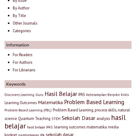
By Issue
By Author
By Title
Other Journals
Categories
Information
For Readers
For Authors
For Librarians
Keywords
Hasil Belajar
IPAS
Discovery Learning
Guru
Keterampilan Berpikir Kritis
Problem Based Learning
Matematika
Learning Outcomes
Problem Based Learning, process skills, natural
Problem Based Learning (PBL)
hasil
Sekolah Dasar
science
Quantum Teaching
analysis
STEM
belajar
learning outcomes
matematika
media
hasil belajar IPAS
sekolah dasar
konkret
pembelajaran IPA