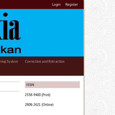
Login
Register
hing System
Correction and Retraction
ISSN
2338-9400 (Print)
2808-2621 (Online)