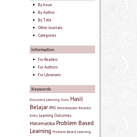
By Issue
By Author
By Title
Other Journals
Categories
Information
For Readers
For Authors
For Librarians
Keywords
Hasil
Discovery Learning
Guru
Belajar
IPAS
Keterampilan Berpikir
Learning Outcomes
Kritis
Problem Based
Matematika
Learning
Problem Based Learning