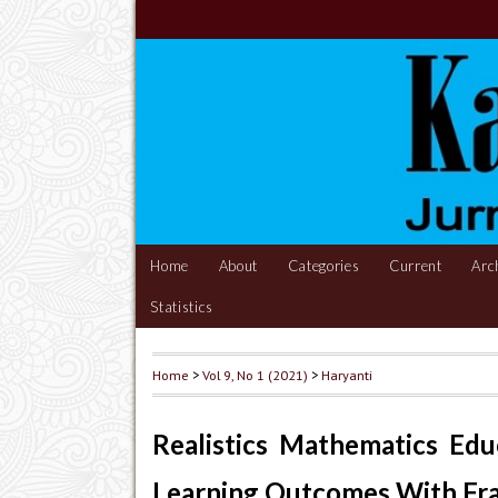
Home
About
Categories
Current
Arc
Statistics
Home
>
Vol 9, No 1 (2021)
>
Haryanti
Realistics Mathematics Ed
Learning Outcomes With Frac