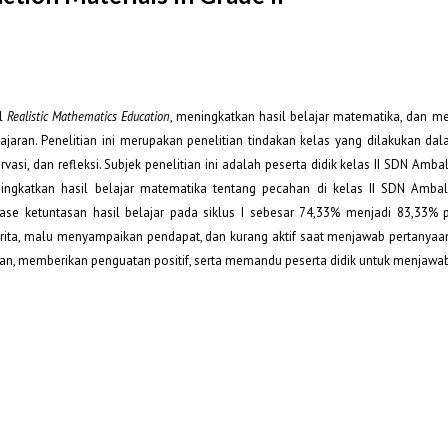
el
Realistic Mathematics Education
, meningkatkan hasil belajar matematika, dan me
aran. Penelitian ini merupakan penelitian tindakan kelas yang dilakukan dal
vasi, dan refleksi. Subjek penelitian ini adalah peserta didik kelas II SDN Ambal
ngkatkan hasil belajar matematika tentang pecahan di kelas II SDN Ambal
se ketuntasan hasil belajar pada siklus I sebesar 74,33% menjadi 83,33% pa
rita, malu menyampaikan pendapat, dan kurang aktif saat menjawab pertanyaan
tan, memberikan penguatan positif, serta memandu peserta didik untuk menjawa