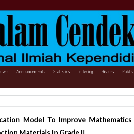
hives
Announcements
Statistics
Indexing
History
Publis
ucation Model To Improve Mathematics
tion Materials In Grade II