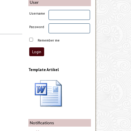
User
Username
Password
Remember me
Template Artikel
Notifications