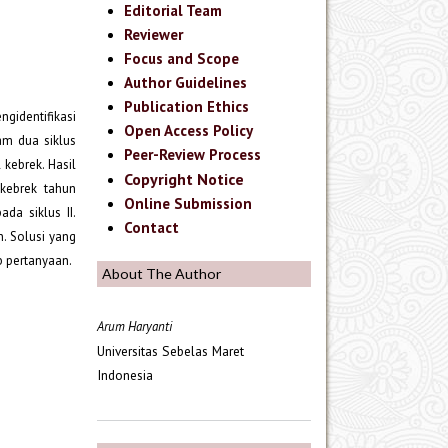
Editorial Team
Reviewer
Focus and Scope
Author Guidelines
Publication Ethics
ngidentifikasi
Open Access Policy
am dua siklus
Peer-Review Process
 kebrek. Hasil
Copyright Notice
kebrek tahun
Online Submission
da siklus II.
Contact
. Solusi yang
b pertanyaan.
About The Author
Arum Haryanti
Universitas Sebelas Maret
Indonesia