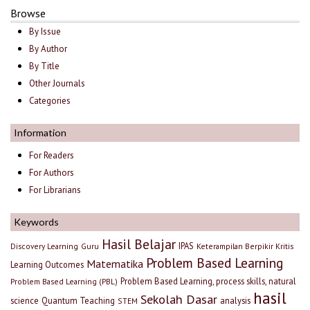
Browse
By Issue
By Author
By Title
Other Journals
Categories
Information
For Readers
For Authors
For Librarians
Keywords
Hasil Belajar
IPAS
Discovery Learning
Guru
Keterampilan Berpikir Kritis
Problem Based Learning
Matematika
Learning Outcomes
Problem Based Learning, process skills, natural
Problem Based Learning (PBL)
hasil
Sekolah Dasar
science
Quantum Teaching
analysis
STEM