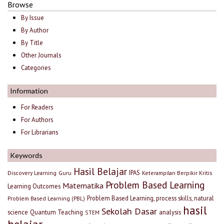
Browse
By Issue
By Author
By Title
Other Journals
Categories
Information
For Readers
For Authors
For Librarians
Keywords
Hasil Belajar
IPAS
Discovery Learning
Guru
Keterampilan Berpikir Kritis
Problem Based Learning
Matematika
Learning Outcomes
Problem Based Learning, process skills, natural
Problem Based Learning (PBL)
hasil
Sekolah Dasar
science
Quantum Teaching
analysis
STEM