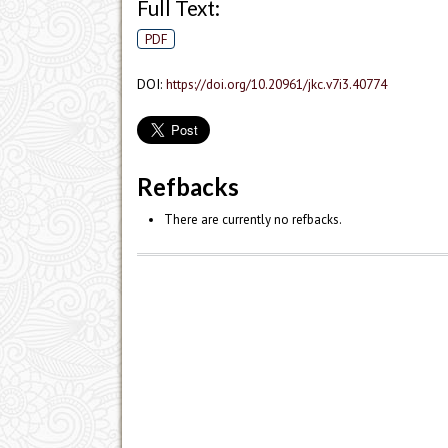
Full Text:
PDF
DOI:
https://doi.org/10.20961/jkc.v7i3.40774
Refbacks
There are currently no refbacks.