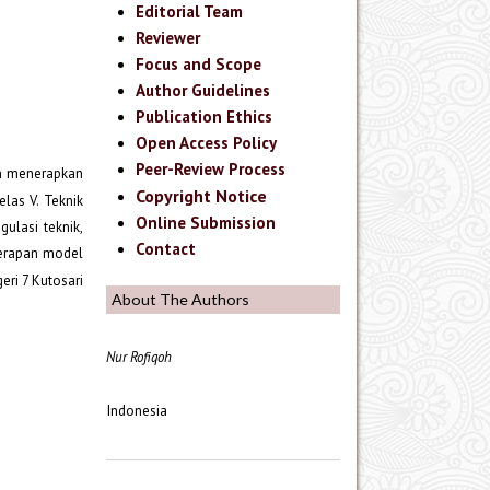
Editorial Team
Reviewer
Focus and Scope
Author Guidelines
Publication Ethics
Open Access Policy
Peer-Review Process
an menerapkan
Copyright Notice
elas V. Teknik
Online Submission
ulasi teknik,
Contact
enerapan model
ri 7 Kutosari
About The Authors
Nur Rofiqoh
Indonesia