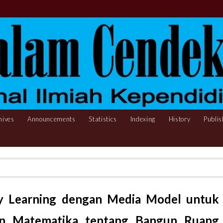
hives
Announcements
Statistics
Indexing
History
Publis
y Learning dengan Media Model untuk
an Matematika tentang Bangun Ruang