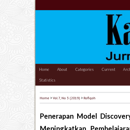
Home
About
Categories
Current
Arc
Statistics
Home
>
Vol 7, No 3 (2019)
>
Rofiqoh
Penerapan Model Discover
Meningkatkan Pembelajar