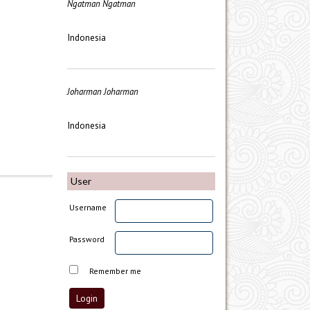
Ngatman Ngatman
Indonesia
Joharman Joharman
Indonesia
User
Username
Password
Remember me