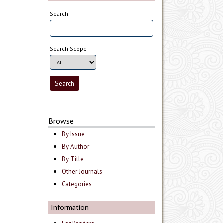
Search
Search Scope
Browse
By Issue
By Author
By Title
Other Journals
Categories
Information