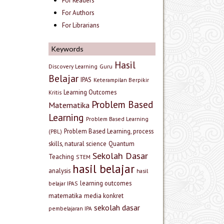
For Readers
For Authors
For Librarians
Keywords
Hasil
Discovery Learning
Guru
Belajar
IPAS
Keterampilan Berpikir
Learning Outcomes
Kritis
Problem Based
Matematika
Learning
Problem Based Learning
Problem Based Learning, process
(PBL)
skills, natural science
Quantum
Sekolah Dasar
Teaching
STEM
hasil belajar
analysis
hasil
learning outcomes
belajar IPAS
matematika
media konkret
sekolah dasar
pembelajaran IPA