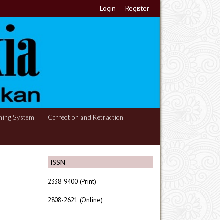
Login
Register
hing System
Correction and Retraction
ISSN
2338-9400 (Print)
2808-2621 (Online)