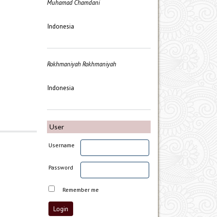
Muhamad Chamdani
Indonesia
Rokhmaniyah Rokhmaniyah
Indonesia
User
Username
Password
Remember me