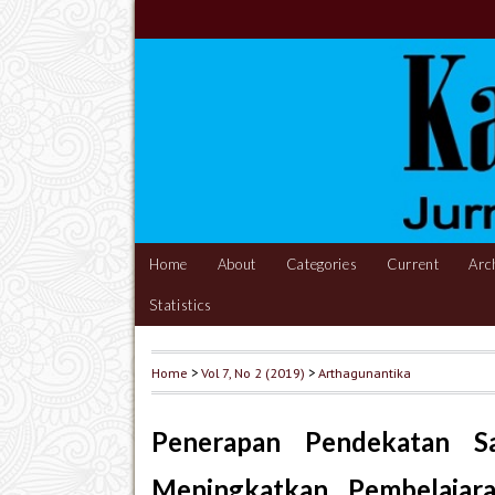
Home
About
Categories
Current
Arc
Statistics
Home
>
Vol 7, No 2 (2019)
>
Arthagunantika
Penerapan Pendekatan Sa
Meningkatkan Pembelajar