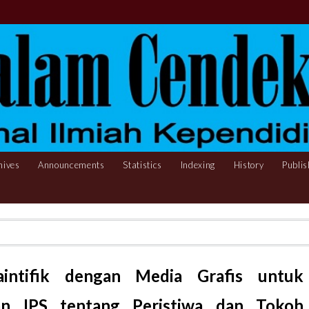
hives
Announcements
Statistics
Indexing
History
Publis
intifik dengan Media Grafis untuk
an IPS tentang Peristiwa dan Tokoh