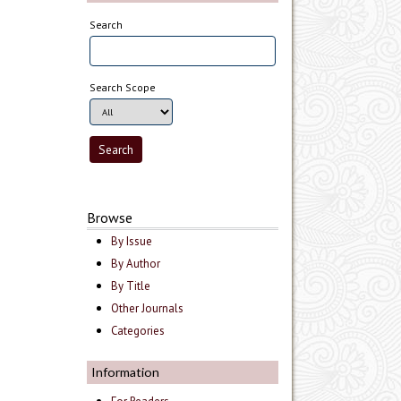
Search
Search Scope
Browse
By Issue
By Author
By Title
Other Journals
Categories
Information