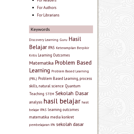
For Readers
For Authors
For Librarians
Keywords
Hasil
Discovery Learning
Guru
Belajar
IPAS
Keterampilan Berpikir
Learning Outcomes
Kritis
Problem Based
Matematika
Learning
Problem Based Learning
Problem Based Learning, process
(PBL)
skills, natural science
Quantum
Sekolah Dasar
Teaching
STEM
hasil belajar
analysis
hasil
learning outcomes
belajar IPAS
matematika
media konkret
sekolah dasar
pembelajaran IPA