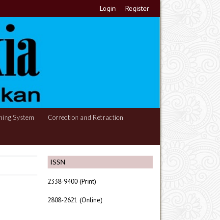
Login
Register
hing System
Correction and Retraction
ISSN
2338-9400 (Print)
2808-2621 (Online)