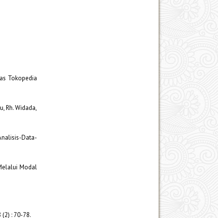
tas Tokopedia
u, Rh. Widada,
nalisis-Data-
Melalui Modal
(2) : 70-78.