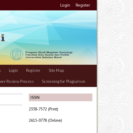
Login
Register
m
Login
Register
Site Map
eer Review Process
Screening for Plagiarism
ISSN
2338-7572 (Print)
2615-0778 (Online)