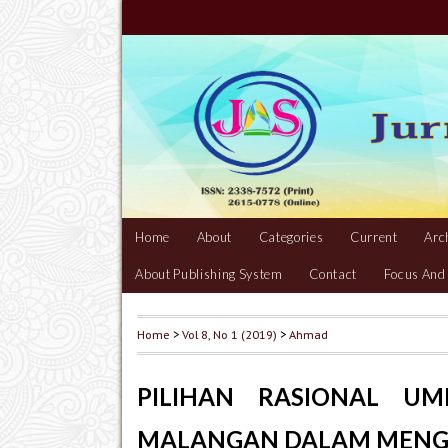
Home
About
Categories
Current
Arc
About Publishing System
Contact
Focus And
Home
>
Vol 8, No 1 (2019)
>
Ahmad
PILIHAN RASIONAL U
MALANGAN DALAM MENG