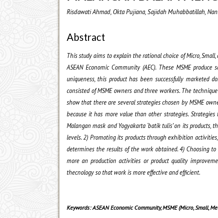
Risdawati Ahmad, Okta Pujiana, Sajidah Muhabbatillah, Nani
Abstract
This study aims to explain the rational choice of Micro, Sma
ASEAN Economic Community (AEC). These MSME produce san
uniqueness, this product has been successfully marketed do
consisted of MSME owners and three workers. The technique o
show that there are several strategies chosen by MSME owner
because it has more value than other strategies. Strategies 
Malangan mask and Yogyakarta ‘batik tulis’ on its products, t
levels. 2) Promoting its products through exhibition activiti
determines the results of the work obtained. 4) Choosing to u
more an production activities or product quality improvem
thecnology so that work is more effective and efficient.
Keywords: ASEAN Economic Community, MSME (Micro, Small, Medi