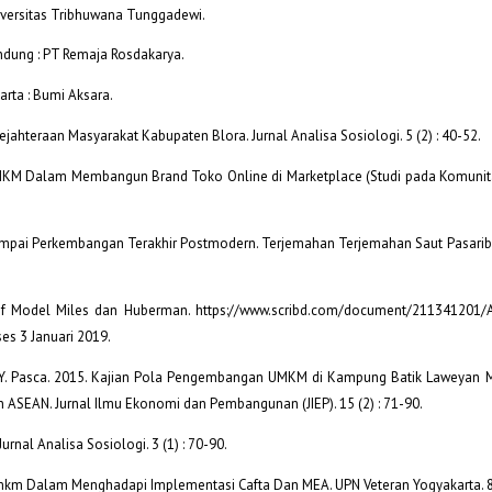
iversitas Tribhuwana Tunggadewi.
Bandung : PT Remaja Rosdakarya.
arta : Bumi Aksara.
ahteraan Masyarakat Kabupaten Blora. Jurnal Analisa Sosiologi. 5 (2) : 40-52.
 UMKM Dalam Membangun Brand Toko Online di Marketplace (Studi pada Komuni
ik Sampai Perkembangan Terakhir Postmodern. Terjemahan Terjemahan Saut Pasarib
tatif Model Miles dan Huberman. https://www.scribd.com/document/211341201/A
es 3 Januari 2019.
a, Y. Pasca. 2015. Kajian Pola Pengembangan UMKM di Kampung Batik Laweyan 
SEAN. Jurnal Ilmu Ekonomi dan Pembangunan (JIEP). 15 (2) : 71-90.
nal Analisa Sosiologi. 3 (1) : 70-90.
 Umkm Dalam Menghadapi Implementasi Cafta Dan MEA. UPN Veteran Yogyakarta. 8 