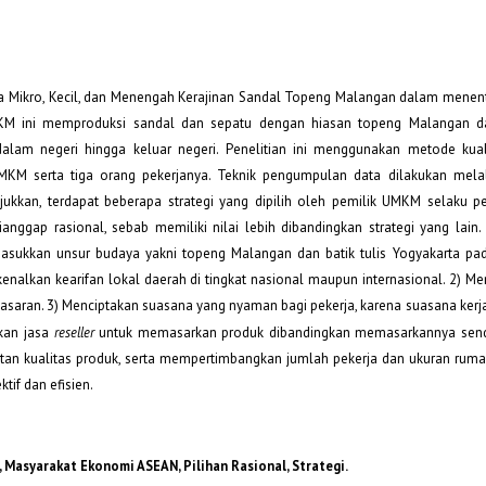
saha Mikro, Kecil, dan Menengah Kerajinan Sandal Topeng Malangan dalam menent
 ini memproduksi sandal dan sepatu dengan hiasan topeng Malangan dan
 dalam negeri hingga keluar negeri. Penelitian ini menggunakan metode kual
k UMKM serta tiga orang pekerjanya. Teknik pengumpulan data dilakukan melal
jukkan, terdapat beberapa strategi yang dipilih oleh pemilik UMKM selaku 
ianggap rasional, sebab memiliki nilai lebih dibandingkan strategi yang lain.
memasukkan unsur budaya yakni topeng Malangan dan batik tulis Yogyakarta pa
enalkan kearifan lokal daerah di tingkat nasional maupun internasional. 2) 
asaran. 3) Menciptakan suasana yang nyaman bagi pekerja, karena suasana ker
akan jasa
reseller
untuk memasarkan produk dibandingkan memasarkannya sendir
katan kualitas produk, serta mempertimbangkan jumlah pekerja dan ukuran rum
tif dan efisien.
, Masyarakat Ekonomi ASEAN, Pilihan Rasional, Strategi.