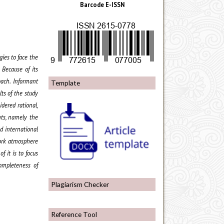
Barcode E-ISSN
ies to face the
Because of its
oach. Informant
Template
ts of the study
dered rational,
nts, namely the
d international
work atmosphere
 it is to focus
ompleteness of
Plagiarism Checker
Reference Tool