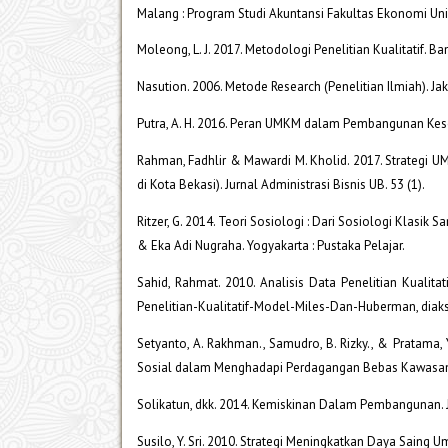
Malang : Program Studi Akuntansi Fakultas Ekonomi Un
Moleong, L. J. 2017. Metodologi Penelitian Kualitatif. 
Nasution. 2006. Metode Research (Penelitian Ilmiah). Jak
Putra, A. H. 2016. Peran UMKM dalam Pembangunan Kesej
Rahman, Fadhlir & Mawardi M. Kholid. 2017. Strategi
di Kota Bekasi). Jurnal Administrasi Bisnis UB. 53 (1).
Ritzer, G. 2014. Teori Sosiologi : Dari Sosiologi Klas
& Eka Adi Nugraha. Yogyakarta : Pustaka Pelajar.
Sahid, Rahmat. 2010. Analisis Data Penelitian Kuali
Penelitian-Kualitatif-Model-Miles-Dan-Huberman, diaks
Setyanto, A. Rakhman., Samudro, B. Rizky., & Pratam
Sosial dalam Menghadapi Perdagangan Bebas Kawasan A
Solikatun, dkk. 2014. Kemiskinan Dalam Pembangunan. Jur
Susilo, Y. Sri. 2010. Strategi Meningkatkan Daya Saing