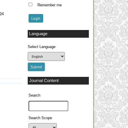
Remember me
124
Language
Select Language
Journal Content
Search
Search Scope