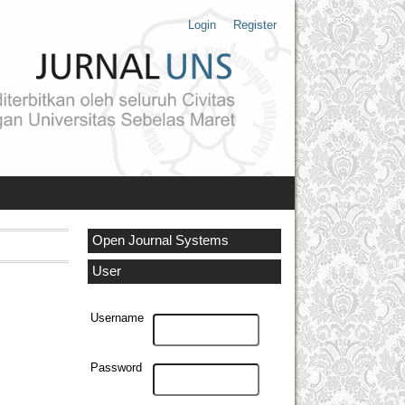
Login
Register
Open Journal Systems
User
Username
Password