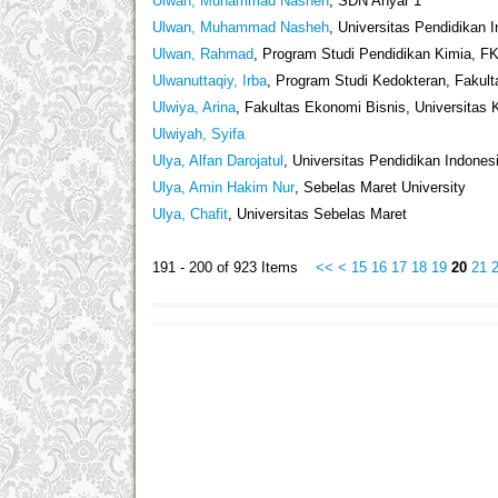
Ulwan, Muhammad Nasheh
, SDN Anyar 1
Ulwan, Muhammad Nasheh
, Universitas Pendidikan 
Ulwan, Rahmad
, Program Studi Pendidikan Kimia, FK
Ulwanuttaqiy, Irba
, Program Studi Kedokteran, Fakult
Ulwiya, Arina
, Fakultas Ekonomi Bisnis, Universitas
Ulwiyah, Syifa
Ulya, Alfan Darojatul
, Universitas Pendidikan Indones
Ulya, Amin Hakim Nur
, Sebelas Maret University
Ulya, Chafit
, Universitas Sebelas Maret
191 - 200 of 923 Items
<<
<
15
16
17
18
19
20
21