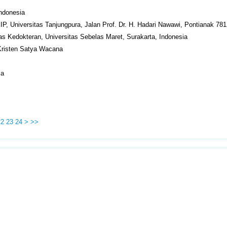
Indonesia
IP, Universitas Tanjungpura, Jalan Prof. Dr. H. Hadari Nawawi, Pontianak 78
as Kedokteran, Universitas Sebelas Maret, Surakarta, Indonesia
 Kristen Satya Wacana
ia
22
23
24
>
>>