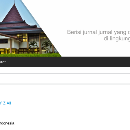
ster
Y
Z
All
Indonesia