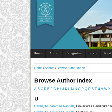
Home
About
Categories
Login
Regi
Home
/
Search
/
Browse Author Index
Browse Author Index
A
B
C
D
E
F
G
H
I
J
K
L
M
N
O
P
Q
R
S
T
U
V
W
X
U
Ulwan, Muhammad Nasheh
, Universitas Pendidikan 