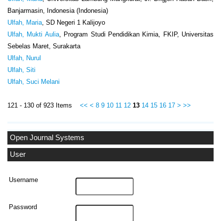
Banjarmasin, Indonesia (Indonesia)
Ulfah, Maria
, SD Negeri 1 Kalijoyo
Ulfah, Mukti Aulia
, Program Studi Pendidikan Kimia, FKIP, Universitas
Sebelas Maret, Surakarta
Ulfah, Nurul
Ulfah, Siti
Ulfah, Suci Melani
121 - 130 of 923 Items
<<
<
8
9
10
11
12
13
14
15
16
17
>
>>
Open Journal Systems
User
Username
Password