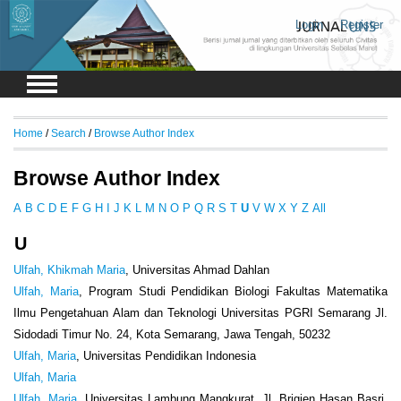
Login
Register
Home
/
Search
/
Browse Author Index
Browse Author Index
A
B
C
D
E
F
G
H
I
J
K
L
M
N
O
P
Q
R
S
T
U
V
W
X
Y
Z
All
U
Ulfah, Khikmah Maria
, Universitas Ahmad Dahlan
Ulfah, Maria
, Program Studi Pendidikan Biologi Fakultas Matematika
Ilmu Pengetahuan Alam dan Teknologi Universitas PGRI Semarang Jl.
Sidodadi Timur No. 24, Kota Semarang, Jawa Tengah, 50232
Ulfah, Maria
, Universitas Pendidikan Indonesia
Ulfah, Maria
Ulfah, Maria
, Universitas Lambung Mangkurat, Jl. Brigjen Hasan Basri,