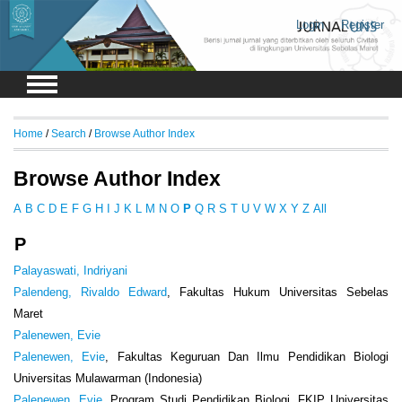
Login
Register
Home
/
Search
/
Browse Author Index
Browse Author Index
A
B
C
D
E
F
G
H
I
J
K
L
M
N
O
P
Q
R
S
T
U
V
W
X
Y
Z
All
P
Palayaswati, Indriyani
Palendeng, Rivaldo Edward
, Fakultas Hukum Universitas Sebelas
Maret
Palenewen, Evie
Palenewen, Evie
, Fakultas Keguruan Dan Ilmu Pendidikan Biologi
Universitas Mulawarman (Indonesia)
Palenewen, Evie
, Program Studi Pendidikan Biologi, FKIP Universitas