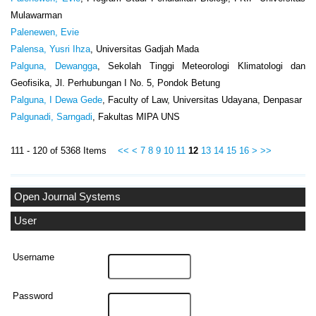
Mulawarman
Palenewen, Evie
Palensa, Yusri Ihza
, Universitas Gadjah Mada
Palguna, Dewangga
, Sekolah Tinggi Meteorologi Klimatologi dan
Geofisika, Jl. Perhubungan I No. 5, Pondok Betung
Palguna, I Dewa Gede
, Faculty of Law, Universitas Udayana, Denpasar
Palgunadi, Sarngadi
, Fakultas MIPA UNS
111 - 120 of 5368 Items
<<
<
7
8
9
10
11
12
13
14
15
16
>
>>
Open Journal Systems
User
Username
Password