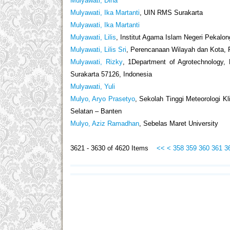
Mulyawati, Dina
Mulyawati, Ika Martanti
, UIN RMS Surakarta
Mulyawati, Ika Martanti
Mulyawati, Lilis
, Institut Agama Islam Negeri Pekalo
Mulyawati, Lilis Sri
, Perencanaan Wilayah dan Kota, F
Mulyawati, Rizky
, 1Department of Agrotechnology, 
Surakarta 57126, Indonesia
Mulyawati, Yuli
Mulyo, Aryo Prasetyo
, Sekolah Tinggi Meteorologi K
Selatan – Banten
Mulyo, Aziz Ramadhan
, Sebelas Maret University
3621 - 3630 of 4620 Items
<<
<
358
359
360
361
3