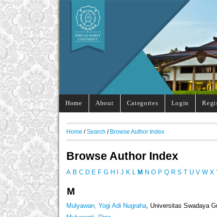
Home
About
Categories
Login
Regi
Home
/
Search
/
Browse Author Index
Browse Author Index
A
B
C
D
E
F
G
H
I
J
K
L
M
N
O
P
Q
R
S
T
U
V
W
X
M
Mulyawan, Yogi Adi Nugraha
, Universitas Swadaya G