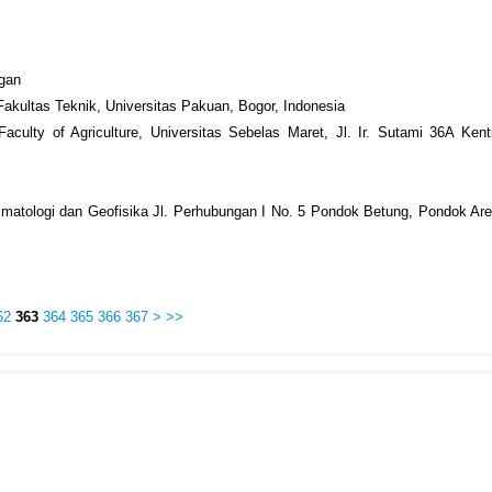
ngan
akultas Teknik, Universitas Pakuan, Bogor, Indonesia
Faculty of Agriculture, Universitas Sebelas Maret, Jl. Ir. Sutami 36A Ken
limatologi dan Geofisika Jl. Perhubungan I No. 5 Pondok Betung, Pondok Ar
62
363
364
365
366
367
>
>>