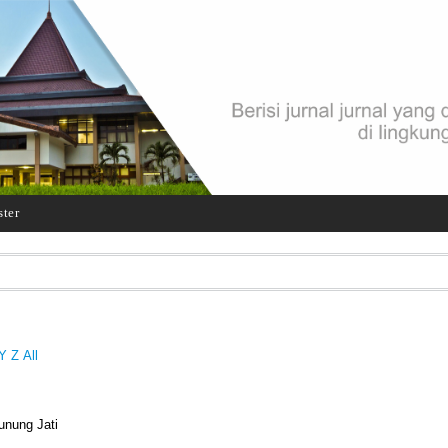
ster
Y
Z
All
unung Jati