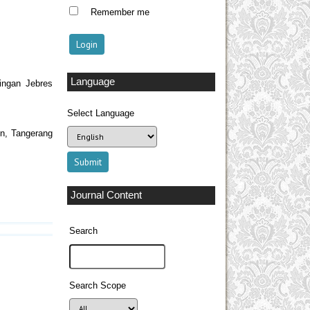
Remember me
Language
tingan Jebres
Select Language
en, Tangerang
Journal Content
Search
Search Scope