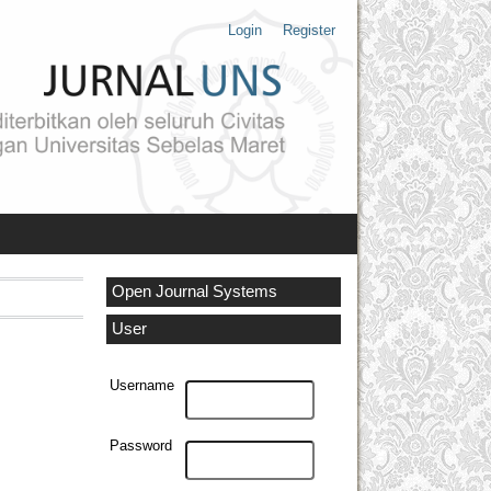
Login
Register
Open Journal Systems
User
Username
Password