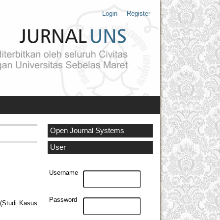
Login
Register
Open Journal Systems
User
Username
Password
tudi Kasus