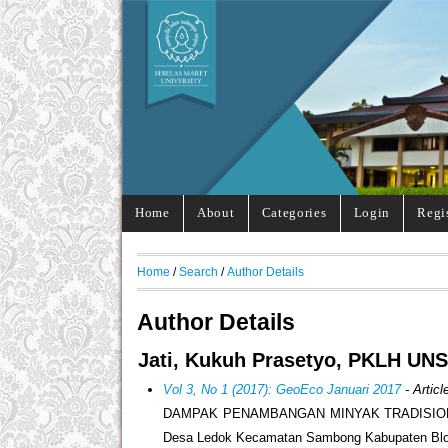
Home
About
Categories
Login
Regi
Home
/
Search
/
Author Details
Author Details
Jati, Kukuh Prasetyo, PKLH UNS
Vol 3, No 1 (2017): GeoEco Januari 2017
- Articl
DAMPAK PENAMBANGAN MINYAK TRADISIONA
Desa Ledok Kecamatan Sambong Kabupaten Blo