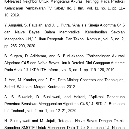
K-Nearest Neighbor Untuk Mengetahui Akurasi Tertinggi Pada Prediksi
Kelancaran Pembayaran TV Kabel,” Ilk. J. Ilm., vol. 11, no. 1, pp. 11–
16, 2019.
Y. Angraini, S. Fauziah, and J. L. Putra, “Analisis Kinerja Algoritma C4.5
dan Naïve Bayes Dalam Memprediksi Keberhasilan Sekolah
Menghadapi UN,” J. Ilmu Pengetah. Dan Teknol. Komput., vol. 5, no. 2,
pp. 285–290, 2020.
B. Sugara, D. Adidarma, and S. Budilaksono, “Perbandingan Akurasi
Algoritma C4.5 dan Naïve Bayes Untuk Deteksi Dini Gangguan Autisme
Pada Anak,” J. IKRA-ITH Inform., vol. 3, no. 1, pp. 119–128, 2019.
J. Han, M. Kamber, and J. Pei, Data Mining: Concepts and Techniques,
3rd ed. Waltham: Morgan Kaufmann, 2012.
A. S. Suweleh, D. Susilowati, and Hairani, “Aplikasi Penentuan
Penerima Beasiswa Menggunakan Algoritma C4.5,” J. BITe J. Bumigora
Inf. Technol., vol. 2, no. 1, pp. 12–21, 2020.
N. Sulistyowati and M. Jajuli, “Integrasi Naive Bayes Dengan Teknik
Sampling SMOTE Untuk Menangani Data Tidak Seimbang,” J. Nuansa