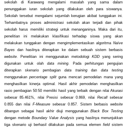
sekolah di Karawang mengalami masalah yang sama dalam
penunggakan iuran sekolah yang dilakukan oleh para siswanya.
Sekolah tersebut mengalami sejumlah kerugian akibat tunggakan ini.
Terhambatnya proses administrasi sekolah akan terjadi dan pihak
sekolah harus memiliki strategi untuk menanganinya. Maka dari itu,
penelitian ini melakukan klasifikasi terhadap siswa yang akan
melakukan tunggakan dengan mengimplementasikan algoritma
Naïve
Bayes
dan hasilnya diterapkan ke dalam sebuah sistem berbasis
website
. Penelitian ini menggunakan metodologi
KDD
yang sering
digunakan untuk olah
data mining
. Pada perhitungan pengujian
diterapkan skenario pembagian
data training
dan
data testing
menggunakan
percentage split
guna mencari pemodelan mana yang
menghasilkan kinerja optimal. Hasil akhir pemodelan menghasilkan
rasio pembagian 50:50 memiliki hasil yang terbaik dengan nilai Akurasi
sebesar 85.461%, nilai Presisi sebesar 0.869, nilai
Recall
sebesar
0.855 dan nilai
F-Measure
sebesar 0.857. Sistem berbasis
website
dibangun sebagai hasil akhir diuji menggunakan
Black Box Testing
dengan metode
Boundary Value Analysis
yang hasilnya menunjukkan
tiga skenario uji berhasil dilakukan pada semua elemen
field
sistem