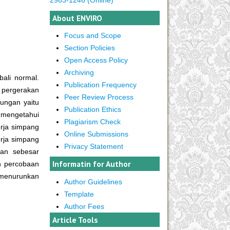
About ENVIRO
Focus and Scope
Section Policies
Open Access Policy
Archiving
ali normal.
Publication Frequency
 pergerakan
Peer Review Process
kungan yaitu
Publication Ethics
k mengetahui
Plagiarism Check
erja simpang
Online Submissions
rja simpang
Privacy Statement
kan sebesar
Informatin for Author
n percobaan
u menurunkan
Author Guidelines
Template
Author Fees
Article Tools