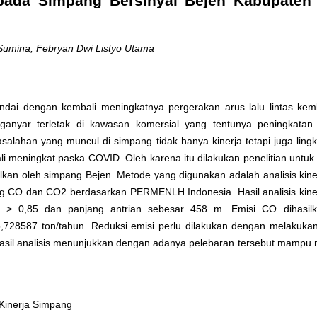
pada Simpang Bersinyal Bejen Kabupaten
Sumina, Febryan Dwi Listyo Utama
dai dengan kembali meningkatnya pergerakan arus lalu lintas kemb
ganyar terletak di kawasan komersial yang tentunya peningkatan
salahan yang muncul di simpang tidak hanya kinerja tetapi juga ling
li meningkat paska COVID. Oleh karena itu dilakukan penelitian untu
kan oleh simpang Bejen. Metode yang digunakan adalah analisis kin
g CO dan CO2 berdasarkan PERMENLH Indonesia. Hasil analisis kine
a > 0,85 dan panjang antrian sebesar 458 m. Emisi CO dihasil
,728587 ton/tahun. Reduksi emisi perlu dilakukan dengan melakuka
m. Hasil analisis menunjukkan dengan adanya pelebaran tersebut mamp
Kinerja Simpang