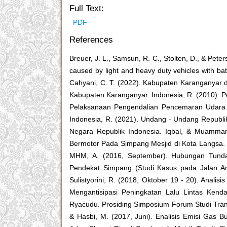
Full Text:
PDF
References
Breuer, J. L., Samsun, R. C., Stolten, D., & Pet
caused by light and heavy duty vehicles with batt
Cahyani, C. T. (2022). Kabupaten Karanganyar 
Kabupaten Karanganyar. Indonesia, R. (2010). 
Pelaksanaan Pengendalian Pencemaran Udara d
Indonesia, R. (2021). Undang - Undang Republi
Negara Republik Indonesia. Iqbal, & Muammar
Bermotor Pada Simpang Mesjid di Kota Langsa. J
MHM, A. (2016, September). Hubungan Tunda
Pendekat Simpang (Studi Kasus pada Jalan Arter
Sulistyorini, R. (2018, Oktober 19 - 20). Ana
Mengantisipasi Peningkatan Lalu Lintas Kend
Ryacudu. Prosiding Simposium Forum Studi Transp
& Hasbi, M. (2017, Juni). Enalisis Emisi Gas 