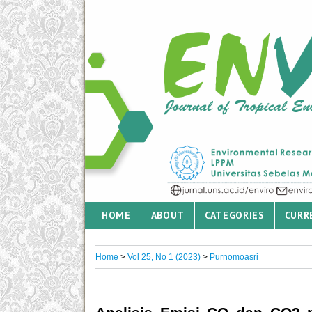
HOME
ABOUT
CATEGORIES
CURR
Home
>
Vol 25, No 1 (2023)
>
Purnomoasri