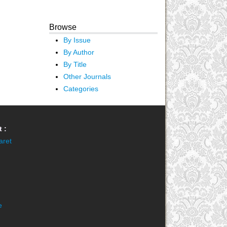
Browse
By Issue
By Author
By Title
Other Journals
Categories
 :
aret
e