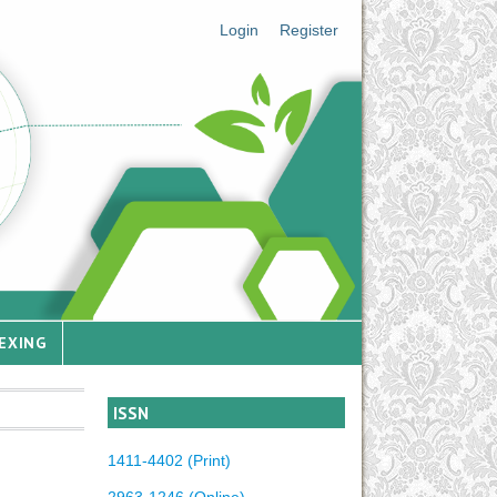
Login
Register
EXING
ISSN
1411-4402 (Print)
2963-1246 (Online)