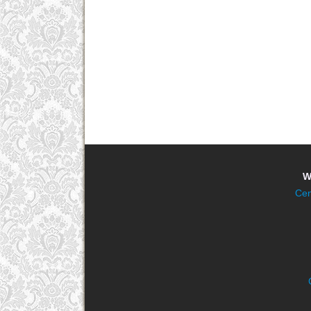
W
Cen