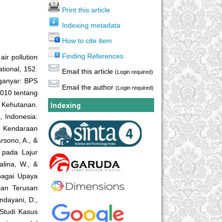
Print this article
Indexing metadata
How to cite item
Finding References
ir pollution
ational, 152.
Email this article
(Login required)
nganyar: BPS
Email the author
(Login required)
010 tentang
Indexing
 Kehutanan.
, Indonesia:
g Kendaraan
rsono, A., &
 pada Lajur
alina, W., &
ebagai Upaya
lan Terusan
ndayani, D.,
(Studi Kasus