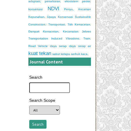
adaptasi, persebaran, ekosistem pesisir,
NDVI
konservasi
Penyu, Ancaman
Kepunahan, Upaya Konservasi
Sustainable
Construction.
Transportasi, Titik Kemacetan,
Dampak Kemacetan, Kecamatan Jebres
Transportation Induced Vibrations. Train,
Road Vehicle
daya serap
daya serap air
kuat tekan
sabut kelapa
serbuk kaca.
Journal Content
Search
Search Scope