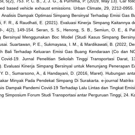
il, 5(2), 753. P, C. B., J, J. G., & Purnima, P. (2019, May 13). Car fo
peed based vehicle exhaust emissions. Urban Climate, 29, 2212-0955. 
4). Analisis Dampak Optimasi Simpang Bersinyal Terhadap Emisi Gas B
mali, F. R., & Raudhati, E. (2021). Evaluasi Kinerja Simpang Kaitannya 
 4(2), 149-154. Seran, S. S., Henong, S. B., Semiun, O. E., & Patt
g Bersinyal Menggunakan Boc Model (Studi Kasus Simpang Bersinya
usai. Suartawan, P. E., Sukmayasa, I. M., & Mardikawati, B. (2022, D
ah Bali Terhadap Keluaran Emisi Gas Buang Kendaraan (Co dan NO
id-19. Jurnal Penelitian Sekolah Tinggi Transportasi Darat, 13
). Evaluasi Kinerja Simpang Bersinyal untuk Menunjang Penerapan Ec
Y. D., Sumarsono, A., & Handayani, D. (2016, Maret). Hubungan ant
ar Minyak Pada Pendekat Simpang Di Surakarta. e-journal Matriks T
nalisis Dampak Pandemi Covid-19 Terhadap Lalu Lintas dan Tingkat Emi
ng Simposium Forum Studi Transportasi antar Perguruan Tinggi, 24. 