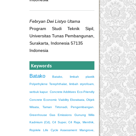
Febryan Dwi Listyo Utama
Program Studi Teknik Sipil,
Universitas Tunas Pembangunan,
Surakarta, Indonesia 57135
Indonesia
Keywords
Batako
Batako, limbah plastik
Polyethylene Terephthalat, limbah styrofoam,
serbuk kapur.
Concrete Additives
Eco-Friendly
Concrete
Economic Viability
Ekowisata, Objek
Wisata, Taman Tirtonadi, Pengembangan.
Greenhouse Gas Emissions
Gunung Wilis
Kadmium (Cd), C4 Super, C4 Raja, Menthik,
Rojolele
Life Cycle Assessment
Mangrove,