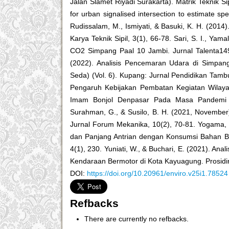
Jalan Slamet Riyadi Surakarta). Matrik Teknik Sip
for urban signalised intersection to estimate s
Rudissalam, M., Ismiyati, & Basuki, K. H. (201
Karya Teknik Sipil, 3(1), 66-78. Sari, S. I., Ya
CO2 Simpang Paal 10 Jambi. Jurnal Talenta149-,
(2022). Analisis Pencemaran Udara di Simpan
Seda) (Vol. 6). Kupang: Jurnal Pendidikan Tamb
Pengaruh Kebijakan Pembatan Kegiatan Wilay
Imam Bonjol Denpasar Pada Masa Pandemi Cov
Surahman, G., & Susilo, B. H. (2021, November
Jurnal Forum Mekanika, 10(2), 70-81. Yogama, 
dan Panjang Antrian dengan Konsumsi Bahan Bak
4(1), 230. Yuniati, W., & Buchari, E. (2021). A
Kendaraan Bermotor di Kota Kayuagung. Prosidi
DOI:
https://doi.org/10.20961/enviro.v25i1.78524
Refbacks
There are currently no refbacks.