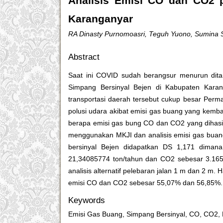
Analisis Emisi CO dan CO2 
Karanganyar
RA Dinasty Purnomoasri, Teguh Yuono, Sumina 
Abstract
Saat ini COVID sudah berangsur menurun ditan
Simpang Bersinyal Bejen di Kabupaten Karan
transportasi daerah tersebut cukup besar Perma
polusi udara akibat emisi gas buang yang kemba
berapa emisi gas bung CO dan CO2 yang dihasil
menggunakan MKJI dan analisis emisi gas buan
bersinyal Bejen didapatkan DS 1,171 diman
21,34085774 ton/tahun dan CO2 sebesar 3.165
analisis alternatif pelebaran jalan 1 m dan 2 
emisi CO dan CO2 sebesar 55,07% dan 56,85%.
Keywords
Emisi Gas Buang, Simpang Bersinyal, CO, CO2, 