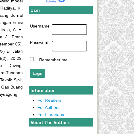
llowing model
Raditya, K.,
User
uang. Jurnal
dengan Emisi
Username
iraja, A. H.
l Jl. Frans
Password
esember 05).
x) Di Jalan
(2), 20-29.
Remember me
o - Driving.
ara Tundaan
eknik Sipil,
si Gas Buang
Information
Kayuagung.
For Readers
For Authors
For Librarians
About The Authors