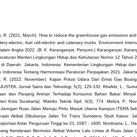
ers, R. (2021, March). How to reduce the greenhouse gas emissions and a
ery-electric, fuel cell-electric and catenary trucks. Environment Intern
dalam Angka 2022. (B. K. Karanganyar, Penyunt.) Karanganyar, Kara
Peraturan Menteri Lingkungan HIdup dan Kehutanan Nomor 12 Tahun 2
i Daerah. Jakarta, Indonesia: Kementerian Lingkungan Hidup dan
k Indonesia Tentang Harmonisasi Peraturan Perpajakan 2021. Jakarta
, R. (2022, November). Kajian Polusi Udara Dari Emisi Gas Buan
USTEK: Jurnal Sains dan Teknologi, 5(2), 125-132. Khafidz, L., Suma
an dan Panjang Antrian Terhadap Konsumsi Bahan Bakar Minyal
i Kota Surakarta). Matriks Teknik Sipil, 4(3), 774. Meliza, P., Nov
lisis Jaringan Ruas Jalan Menuju Pintu Masuk Utama Kampus ITERA S
araan Akibat Dibukanya Jalan Tol Trans Sumatera Studi Kasus: Ja
ortasi Antar Perguruan Tinggi ke-21, 1587 - 1600. Novitriana, L., Ha
Buang Kendaraan Bermotor Akibat Volume Lalu Lintas di Ruas Jalan 