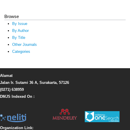
Browse
By Issue
By Author
By Title
Other Journals
Categories
Alamat
Jalan Ir. Sutami 36 A, Surakarta, 57126
(0271) 638959
DMJS Indexed On :
Organization Link: