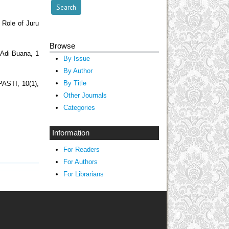
Role of Juru
Browse
 Adi Buana, 1
By Issue
By Author
By Title
PASTI, 10(1),
Other Journals
Categories
Information
For Readers
For Authors
For Librarians