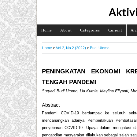
Aktiv
Home
About
Categories
Current
Arc
Home
>
Vol 2, No 2 (2022)
>
Budi Utomo
PENINGKATAN EKONOMI KR
TENGAH PANDEMI
Suryadi Budi Utomo, Lia Kurnia, Meylina Ellyanti, 
Abstract
Pandemi COVID-19 berdampak ke seluruh sekto
mencanangkan adanya Pemberlakuan Pembatasan
penyebaran COVID-19. Upaya dalam mengatasi dam
pengabdian masyarakat dilakukan sebagai salah sat