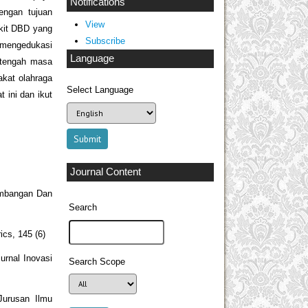
Notifications
engan tujuan
View
kit DBD yang
Subscribe
 mengedukasi
Language
 tengah masa
kat olahraga
Select Language
 ini dan ikut
Journal Content
embangan Dan
Search
ics, 145 (6)
rnal Inovasi
Search Scope
Jurusan Ilmu