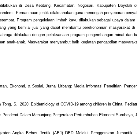
lakukan di Desa Ketitang, Kecamatan, Nogosari, Kabupaten Boyolali d
 pandemi. Pemantauan jentik dilaksanakan guna mencegah penyebaran penya
setempat. Program pengelolaan limbah kayu dilakukan sebagai upaya dalam
rang yang bernilai jual yang dapat membantu perekonomian masyarakat di
lahraga dilakukan dengan pelaksanaan program pengembangan minat dan ba
ihan anak-anak. Masyarakat menyambut baik kegiatan pengabdian masyarakat
an, Ekonomi, & Sosial, Jurnal Litbang: Media Informasi Penelitian, Peng
., & Tong, S., 2020, Epidemiology of COVID-19 among children in China, Pediatr
ah Pandemi Dalam Menunjang Pergerakan Pertumbuhan Ekonomi Surabaya, Ju
gkatan Angka Bebas Jentik (ABJ) DBD Melalui Penggerakan Jumantik, 