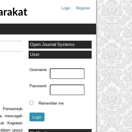
arakat
Login
Register
Open Journal Systems
User
Username
Password
Remember me
 Pemerintah
na mencegah
at. Kegiatan
 dalam upaya