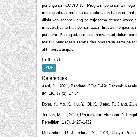
penanganan COVID-19. Program penanaman toga di
meningkatkan imunitas dan kekebalan tubuh di saat
dilakukan secara luring bekerjasama dengan warga 
masyarakat terkait pemanfaatan limbah menjadi ba
pandemi. Peningkatan minat masyarakat dalam bero
melalui pengadaan sarana dan prasarana serta pelat
aktif berpartisipasi.
Full Text:
PDF
References
Aeni, N., 2021, Pandemi COVID-19: Dampak Kesehat
IPTEK, 17 (1), 17-34
Dong, Y., Mo, X., Hu, Y., Qi, X., Jiang, F., Jiang, Z
Jannah, M. F., 2020, Peningkatan Ekonomi Di Teng
Penelitian, 1 (3), 1427–1432
Mubarokah, R. & Indarjo, S., 2013, Upaya Penin