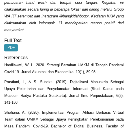
pembuatan hand wash dan tempat cuci tangan
. Kegiatan ini
dilaksanakan secara luring
di beberapa lokasi
dan daring melalui Group
WA RT setempat dan Instagram @bangkitlahbogor. Kegiatan KKN yang
dilaksanakan oleh kelompok 13 mendapatkan respon positif
dari
masyarakat.
Full Text:
PDF
References
Hardilawati, W. L. 2020. Strategi Bertahan UMKM di Tengah Pandemi
Covid-19. Jurnal Akuntasi dan Ekonomika, 10(1), 89-98.
Prastiani, I., & S. Subekti. (2019). Digitalisasi Manuskrip Sebagai
Upaya Pelestarian dan Penyelamatan Informasi (Studi Kasus pada
Museum Radya Pustaka Surakarta). Jurnal Ilmu Perpustakaan, 6(3),
141-150.
Shofiana, A. (2020). Implementasi Program Afiliasi Berbasis Virtual
Team dalam UMKM Sebagai Upaya Peningkatan Perekonomian pada
Masa Pandemi Covid-19. Bachelor of Digital Business, Faculty of