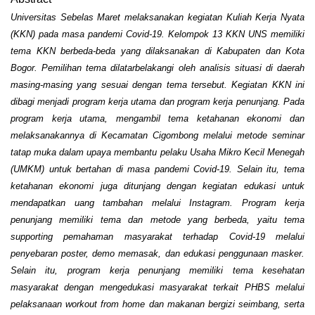
Universitas Sebelas Maret
melaksanakan kegiatan Kuliah Kerja Nyata
(KKN) pada
masa
pandemi Covid-19.
Kelompok 13 KKN UNS
memiliki
tema
KKN
berbeda
-beda
yang
dilaksanakan di Kabupaten dan Kota
Bogor. Pemilihan tema dilatarbelakangi oleh analisis situasi di daerah
masing-masing yang sesuai dengan tema tersebut.
K
egiatan KKN ini
dibagi menjadi program kerja utama dan program kerja penunjang. Pada
program kerja utama, mengambil tema ketahanan ekonomi dan
melaksanakannya di Kecamatan Cigombong melalui metode seminar
tatap muka dalam upaya membantu pelaku
Usaha Mikro Kecil Menegah
(
UMKM
)
untuk bertahan di masa pandemi Covid-19. Selain itu, tema
ketahanan ekonomi juga ditunjang dengan kegiatan edukasi untuk
mendapatkan uang tambahan melalui Instagram. Program kerja
penunjang memiliki tema dan metode yang berbeda, yaitu
t
ema
supporting pemahaman masyarakat terhadap Covid
-19
melalui
penyebaran poster, demo memasak
,
dan
edukasi penggunaan masker.
Selain itu, program kerja penunjang memiliki
t
ema kesehatan
masyarakat dengan
mengedukasi masyarakat terkait
P
HB
S melalui
pelaksanaan workout from home dan makanan bergizi seimbang
, serta