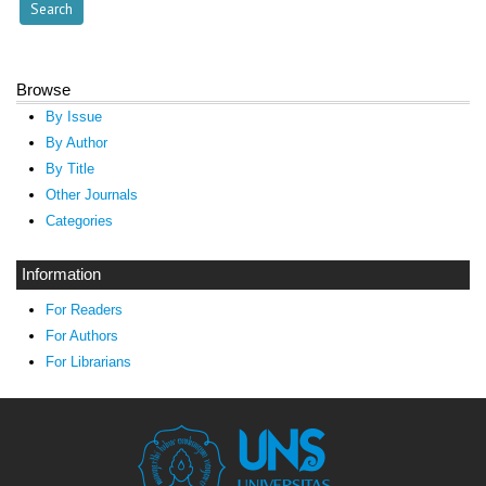
Browse
By Issue
By Author
By Title
Other Journals
Categories
Information
For Readers
For Authors
For Librarians