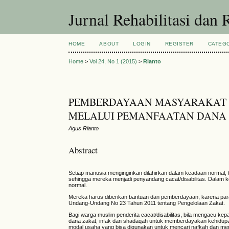
Jurnal Rehabilitasi dan
HOME
ABOUT
LOGIN
REGISTER
CATEG
Home
>
Vol 24, No 1 (2015)
>
Rianto
PEMBERDAYAAN MASYARAKAT M
MELALUI PEMANFAATAN DANA Z
Agus Rianto
Abstract
Setiap manusia menginginkan dilahirkan dalam keadaan normal, 
sehingga mereka menjadi penyandang cacat/disabilitas. Dalam
normal.
Mereka harus diberikan bantuan dan pemberdayaan, karena para
Undang-Undang No 23 Tahun 2011 tentang Pengelolaan Zakat.
Bagi warga muslim penderita cacat/disabilitas, bila mengacu 
dana zakat, infak dan shadaqah untuk memberdayakan kehidupan
modal usaha yang bisa digunakan untuk mencari nafkah dan me