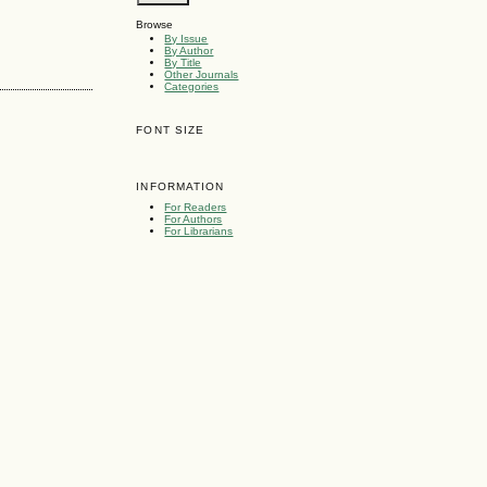
Browse
By Issue
By Author
By Title
Other Journals
Categories
FONT SIZE
INFORMATION
For Readers
For Authors
For Librarians