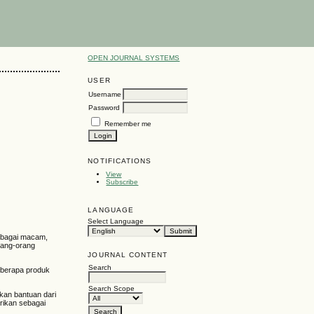
OPEN JOURNAL SYSTEMS
USER
Username
Password
Remember me
NOTIFICATIONS
View
Subscribe
LANGUAGE
Select Language
erbagai macam,
rang-orang
JOURNAL CONTENT
Search
eberapa produk
Search Scope
kan bantuan dari
rikan sebagai