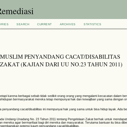
 Remediasi
ORIES
SEARCH
CURRENT
ARCHIVES
STATISTICS
USLIM PENYANDANG CACAT/DISABILITAS
AKAT (KAJIAN DARI UU NO.23 TAHUN 2011)
tetapi karena berbagai sebab tidak sedikit orang orang yang mengalami kecacatan dalam b
 kehidupan bermasyarakat mereka tetap mempunyai hak dan kewajiban yang sama dengan o
 penyandang cacat/disabilitas ini mempunyai hak yang sama untuk bisa hidup layak. Ada b
kepada Undang-Unadang No. 23 Tahun 2011 tentang Pengelolaan Zakat berhak untuk mendapat
 mereka agar bermanfaat bagi diri mereka dan masyarakat. Terutama bantuan itu bisa dibe
ngembangkan potensi kaum penyandang cacat/disabilitas.