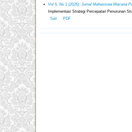
Vol 5, No 1 (2025): Jurnal Mahasiswa Wacana Pu
Implementasi Strategi Percepatan Penurunan St
Sari
PDF