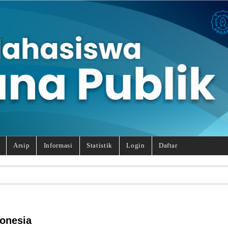
Arsip
Informasi
Statistik
Login
Daftar
donesia