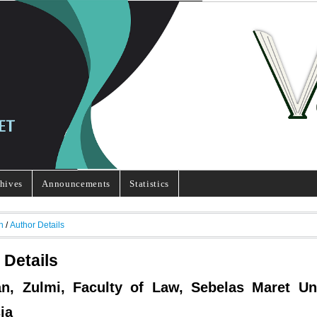
hives
Announcements
Statistics
h
/
Author Details
 Details
an, Zulmi, Faculty of Law, Sebelas Maret Uni
ia