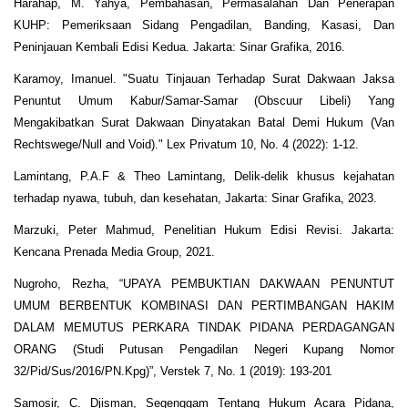
Harahap, M. Yahya, Pembahasan, Permasalahan Dan Penerapan
KUHP: Pemeriksaan Sidang Pengadilan, Banding, Kasasi, Dan
Peninjauan Kembali Edisi Kedua. Jakarta: Sinar Grafika, 2016.
Karamoy, Imanuel. "Suatu Tinjauan Terhadap Surat Dakwaan Jaksa
Penuntut Umum Kabur/Samar-Samar (Obscuur Libeli) Yang
Mengakibatkan Surat Dakwaan Dinyatakan Batal Demi Hukum (Van
Rechtswege/Null and Void)." Lex Privatum 10, No. 4 (2022): 1-12.
Lamintang, P.A.F & Theo Lamintang, Delik-delik khusus kejahatan
terhadap nyawa, tubuh, dan kesehatan, Jakarta: Sinar Grafika, 2023.
Marzuki, Peter Mahmud, Penelitian Hukum Edisi Revisi. Jakarta:
Kencana Prenada Media Group, 2021.
Nugroho, Rezha, “UPAYA PEMBUKTIAN DAKWAAN PENUNTUT
UMUM BERBENTUK KOMBINASI DAN PERTIMBANGAN HAKIM
DALAM MEMUTUS PERKARA TINDAK PIDANA PERDAGANGAN
ORANG (Studi Putusan Pengadilan Negeri Kupang Nomor
32/Pid/Sus/2016/PN.Kpg)”, Verstek 7, No. 1 (2019): 193-201
Samosir, C. Djisman, Segenggam Tentang Hukum Acara Pidana,