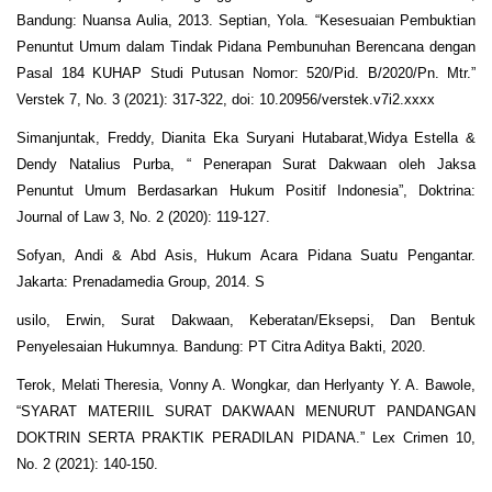
Bandung: Nuansa Aulia, 2013. Septian, Yola. “Kesesuaian Pembuktian
Penuntut Umum dalam Tindak Pidana Pembunuhan Berencana dengan
Pasal 184 KUHAP Studi Putusan Nomor: 520/Pid. B/2020/Pn. Mtr.”
Verstek 7, No. 3 (2021): 317-322, doi: 10.20956/verstek.v7i2.xxxx
Simanjuntak, Freddy, Dianita Eka Suryani Hutabarat,Widya Estella &
Dendy Natalius Purba, “ Penerapan Surat Dakwaan oleh Jaksa
Penuntut Umum Berdasarkan Hukum Positif Indonesia”, Doktrina:
Journal of Law 3, No. 2 (2020): 119-127.
Sofyan, Andi & Abd Asis, Hukum Acara Pidana Suatu Pengantar.
Jakarta: Prenadamedia Group, 2014. S
usilo, Erwin, Surat Dakwaan, Keberatan/Eksepsi, Dan Bentuk
Penyelesaian Hukumnya. Bandung: PT Citra Aditya Bakti, 2020.
Terok, Melati Theresia, Vonny A. Wongkar, dan Herlyanty Y. A. Bawole,
“SYARAT MATERIIL SURAT DAKWAAN MENURUT PANDANGAN
DOKTRIN SERTA PRAKTIK PERADILAN PIDANA.” Lex Crimen 10,
No. 2 (2021): 140-150.