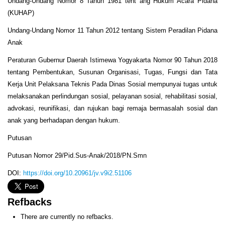
Undang-Undang Nomor 8 Tahun 1981 tent ang Hukum Acara Pidana
(KUHAP)
Undang-Undang Nomor 11 Tahun 2012 tentang Sistem Peradilan Pidana
Anak
Peraturan Gubernur Daerah Istimewa Yogyakarta Nomor 90 Tahun 2018
tentang Pembentukan, Susunan Organisasi, Tugas, Fungsi dan Tata
Kerja Unit Pelaksana Teknis Pada Dinas Sosial mempunyai tugas untuk
melaksanakan perlindungan sosial, pelayanan sosial, rehabilitasi sosial,
advokasi, reunifikasi, dan rujukan bagi remaja bermasalah sosial dan
anak yang berhadapan dengan hukum.
Putusan
Putusan Nomor 29/Pid.Sus-Anak/2018/PN.Smn
DOI:
https://doi.org/10.20961/jv.v9i2.51106
Refbacks
There are currently no refbacks.