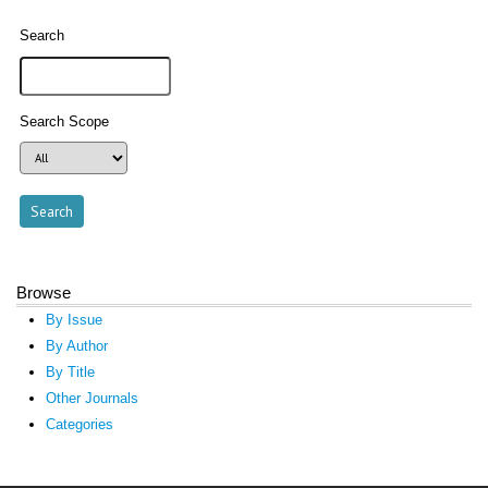
Search
Search Scope
Browse
By Issue
By Author
By Title
Other Journals
Categories