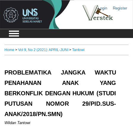
Login
Register
Home
>
Vol 9, No 2 (2021): APRIL-JUNI
>
Tantowi
PROBLEMATIKA JANGKA WAKTU
PENAHANAN ANAK YANG
BERKONFLIK DENGAN HUKUM (STUDI
PUTUSAN NOMOR 29/PID.SUS-
ANAK/2018/PN.SMN)
Wildan Tantowi