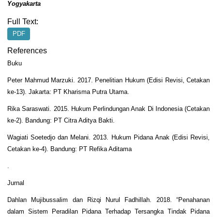
Yogyakarta
Full Text:
PDF
References
Buku
Peter Mahmud Marzuki. 2017. Penelitian Hukum (Edisi Revisi, Cetakan
ke-13). Jakarta: PT Kharisma Putra Utama.
Rika Saraswati. 2015. Hukum Perlindungan Anak Di Indonesia (Cetakan
ke-2). Bandung: PT Citra Aditya Bakti.
Wagiati Soetedjo dan Melani. 2013. Hukum Pidana Anak (Edisi Revisi,
Cetakan ke-4). Bandung: PT Refika Aditama
.
Jurnal
Dahlan Mujibussalim dan Rizqi Nurul Fadhillah. 2018. “Penahanan
dalam Sistem Peradilan Pidana Terhadap Tersangka Tindak Pidana