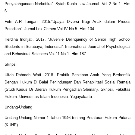
Penyalahgunaan Narkotika”. Syiah Kuala Law Journal. Vol 2 No 1. Hlm
6
Fetri A.R Tarigan. 2015.”Upaya Diversi Bagi Anak dalam Proses
Peradilan”. Jurnal Lex Crimen.Vol IV No 5. Hlm 104.
Herdina Indrijati. 2017. “Juvenile Delinquency of Senior High School
Students in Surabaya, Indonesia”. International Journal of Psychological
and Behavioral Sciences.Vol 11 No 1. Hlm 187.
Skripsi
Ulfah Rahmah Wati. 2018. Praktik Penitipan Anak Yang Berkonflik
Dengan Hukum Di Balai Perlindungan Dan Rehabilitasi Sosial Remaja
(Studi Kasus Di Daerah Hukum Pengadilan Sleman). Skripsi. Fakultas
Hukum. Universitas Islam Indonesia. Yogayakarta.
Undang-Undang
Undang-Undang Nomor 1 Tahun 1946 tentang Peraturan Hukum Pidana
(KUHP)