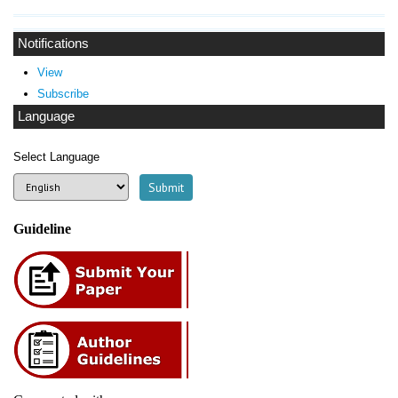
Notifications
View
Subscribe
Language
Select Language
Guideline