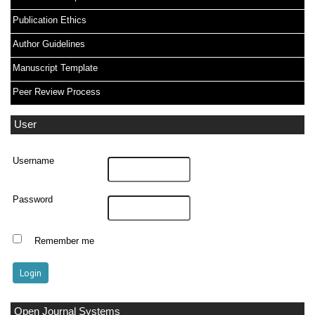
Publication Ethics
Author Guidelines
Manuscript Template
Peer Review Process
User
Username
Password
Remember me
Open Journal Systems