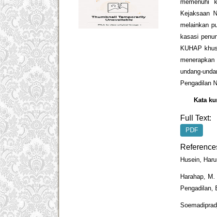
memenuhi k
Kejaksaan N
melainkan p
kasasi penu
KUHAP khusu
menerapkan 
undang-und
Pengadilan 
Kata ku
Full Text:
PDF
Reference
Husein, Haru
Harahap, M.
Pengadilan, 
Soemadiprad