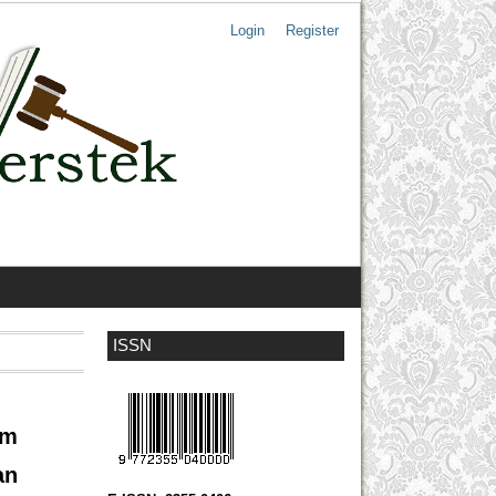
Login
Register
ISSN
am
an