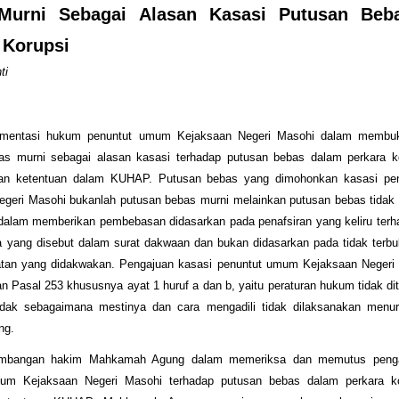
Murni Sebagai Alasan Kasasi Putusan Beb
 Korupsi
ti
si hukum penuntut umum Kejaksaan Negeri Masohi dalam membukt
as murni sebagai alasan kasasi terhadap putusan bebas dalam perkara k
gan ketentuan dalam KUHAP. Putusan bebas yang dimohonkan kasasi pe
egeri Masohi bukanlah putusan bebas murni melainkan putusan bebas tidak 
 dalam memberikan pembebasan didasarkan pada penafsiran yang keliru ter
a yang disebut dalam surat dakwaan dan bukan didasarkan pada tidak terbu
atan yang didakwakan. Pengajuan kasasi penuntut umum Kejaksaan Negeri 
n Pasal 253 khususnya ayat 1 huruf a dan b, yaitu peraturan hukum tidak di
tidak sebagaimana mestinya dan cara mengadili tidak dilaksanakan menur
ng.
gan hakim Mahkamah Agung dalam memeriksa dan memutus pengaj
um Kejaksaan Negeri Masohi terhadap putusan bebas dalam perkara k