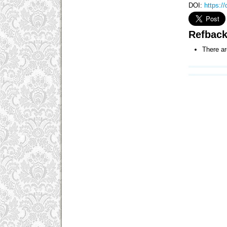
DOI:
https:/
Refbac
There ar