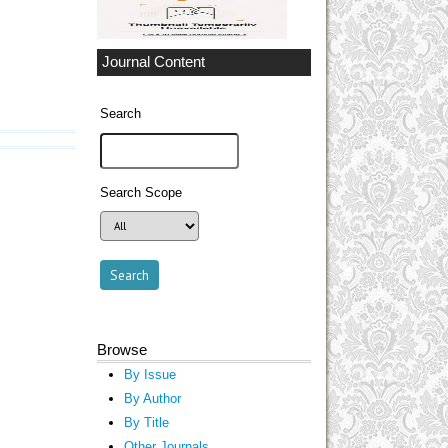
Journal Content
Search
Search Scope
Browse
By Issue
By Author
By Title
Other Journals