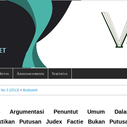
hives
Announcements
Statistics
, No 3 (2013)
>
Budiyanti
sis Argumentasi Penuntut Umum Dal
tikan Putusan Judex Factie Bukan Putus