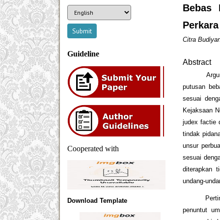
Bebas 
Perkara
Citra Budiyan
Guideline
Abstract
Argumenta
putusan beb
sesuai den
Kejaksaan N
judex factie
tindak pidan
unsur perbu
Cooperated with
sesuai denga
diterapkan 
undang-unda
Pertimban
Download Template
penuntut um