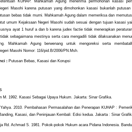
etentuan KUHAP. Mahkamah Agung menerima permohonan kasasi pe
egeri Masohi karena putusan yang dimohonkan kasasi bukanlah putusan
utusan bebas tidak murni. Mahkamah Agung dalam memeriksa dan memutu
ntut umum Kejaksaan Negeri Masohi sudah sesuai dengan tujuan kasasi yai
snya ayat 1 huruf a dan b karena judex factie tidak menerapkan peratura
tidak sebagaimana mestinya serta cara mengadili tidak dilaksanakan menur
ang. Mahkamah Agung berwenang untuk mengoreksi serta membatal
Negeri Masohi Nomor: 116/pid.B/2006/PN.Msh.
nci :
Putusan Bebas, Kasasi dan Korupsi
s
n M. 1992. Kasasi Sebagai Upaya Hukum. Jakarta: Sinar Grafika.
 Yahya. 2010. Pembahasan Permasalahan dan Penerapan KUHAP : Pemeri
Banding, Kasasi, dan Peninjauan Kembali: Edisi kedua. Jakarta : Sinar Grafik
ja Rd. Achmad S. 1981. Pokok-pokok Hukum acara Pidana Indonesia. Bandun