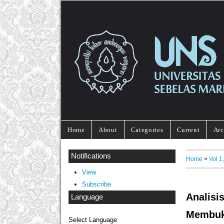
Home
About
Categories
Current
Arc
Notifications
Home
>
Vol 1
View
Subscribe
Anali
Language
Membuk
Select Language