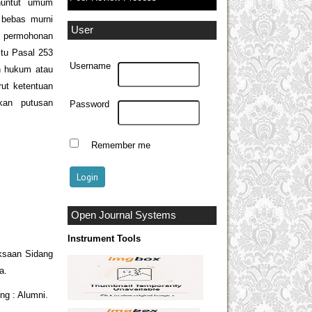
nuntut umum
 bebas murni
User
s permohonan
tu Pasal 253
Username
n hukum atau
ut ketentuan
kan putusan
Password
Remember me
Open Journal Systems
Instrument Tools
ksaan Sidang
a.
g : Alumni.