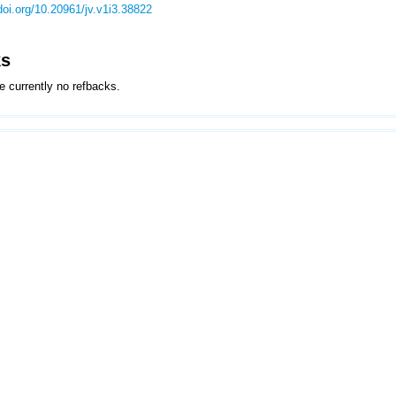
/doi.org/10.20961/jv.v1i3.38822
ks
e currently no refbacks.