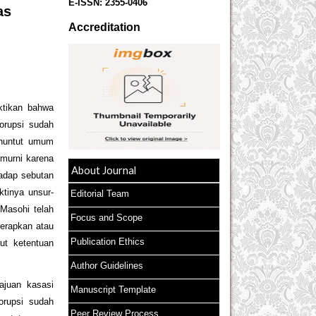
E-ISSN:
2355-0406
as
Accreditation
ikan bahwa
orupsi sudah
nuntut umum
murni karena
About Journal
hadap sebutan
ktinya unsur-
Editorial Team
Masohi telah
Focus and Scope
terapkan atau
Publication Ethics
ut ketentuan
Author Guidelines
uan kasasi
Manuscript Template
orupsi sudah
Peer Review Process