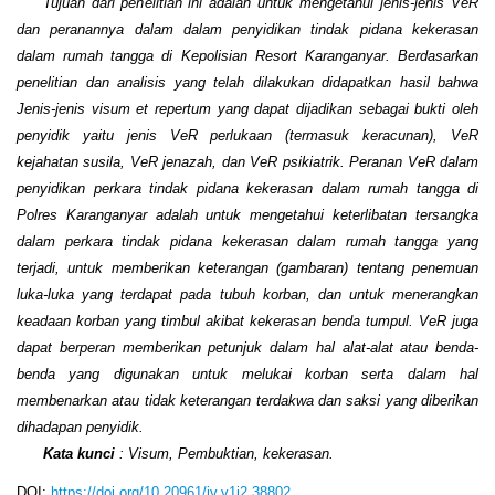
Tujuan dari penelitian ini adalah untuk mengetahui jenis-jenis VeR
dan peranannya dalam dalam penyidikan tindak pidana kekerasan
dalam rumah tangga di Kepolisian Resort Karanganyar. Berdasarkan
penelitian dan analisis yang telah dilakukan didapatkan hasil bahwa
Jenis-jenis visum et repertum yang dapat dijadikan sebagai bukti oleh
penyidik yaitu jenis VeR perlukaan (termasuk keracunan), VeR
kejahatan susila, VeR jenazah, dan VeR psikiatrik. Peranan VeR dalam
penyidikan perkara tindak pidana kekerasan dalam rumah tangga di
Polres Karanganyar adalah untuk mengetahui keterlibatan tersangka
dalam perkara tindak pidana kekerasan dalam rumah tangga yang
terjadi, untuk memberikan keterangan (gambaran) tentang penemuan
luka-luka yang terdapat pada tubuh korban, dan untuk menerangkan
keadaan korban yang timbul akibat kekerasan benda tumpul. VeR juga
dapat berperan memberikan petunjuk dalam hal alat-alat atau benda-
benda yang digunakan untuk melukai korban serta dalam hal
membenarkan atau tidak keterangan terdakwa dan saksi yang diberikan
dihadapan penyidik.
Kata kunci
: Visum, Pembuktian, kekerasan.
DOI:
https://doi.org/10.20961/jv.v1i2.38802