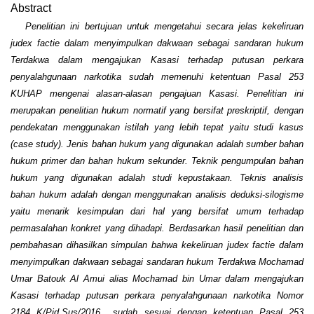
Abstract
Penelitian ini bertujuan untuk mengetahui secara jelas kekeliruan
judex factie dalam menyimpulkan dakwaan sebagai sandaran hukum
Terdakwa dalam mengajukan Kasasi terhadap putusan perkara
penyalahgunaan narkotika sudah memenuhi ketentuan Pasal 253
KUHAP mengenai alasan-alasan pengajuan Kasasi.
Penelitian ini
merupakan penelitian hukum normatif yang bersifat preskriptif, dengan
pendekatan menggunakan istilah yang lebih tepat yaitu studi kasus
(case study). Jenis bahan hukum yang digunakan adalah sumber bahan
hukum primer dan bahan hukum sekunder. Teknik pengumpulan bahan
hukum yang digunakan adalah studi kepustakaan. Teknis analisis
bahan hukum adalah dengan menggunakan analisis deduksi-silogisme
yaitu menarik kesimpulan dari hal yang bersifat umum terhadap
permasalahan konkret yang dihadapi.
Berdasarkan hasil penelitian dan
pembahasan dihasilkan simpulan bahwa kekeliruan judex factie dalam
menyimpulkan dakwaan sebagai sandaran hukum Terdakwa Mochamad
Umar Batouk Al Amui alias Mochamad bin Umar dalam mengajukan
Kasasi terhadap putusan perkara penyalahgunaan narkotika Nomor
2184 K/Pid.Sus/2016 sudah sesuai dengan ketentuan Pasal 253