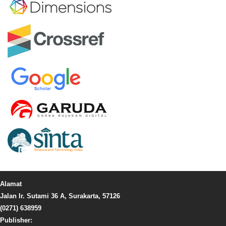
Alamat
Jalan Ir. Sutami 36 A, Surakarta, 57126
(0271) 638959
Publisher: