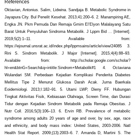
References
Oktavian, Antonius. Salim, Lidwina. Sandjaja B. Metabolic Syndrome in
Jayapura City. Bul Penelit Kesehat. 2013;41:200–6. 2. Manampiring AE,
Engka JN. Pkm Pemuda Dan Remaja Gmim El’Elyon Malalayang Satu
Barat Untuk Penyuluhan Sindroma Metabolik. J Lppm Bid … [Internet].
2019;5(2):1–11. Available from:
https://ejournal.unsrat.ac.id/index.php/lppmsains/article/view/24085 3.
Rini S. Sindrom Metabolik. J Major [Internet]. 2015;4(4):88–93.
Available from: http://scholar.google.com/scholar?
hl=en&btnG=Search&q=intitle:Sindrom+Metabolik#1 4. Octaviana
Wulandari SM. Perbedaan Kejadian Komplikasi Penderita Diabetes
Mellitus Tipe 2 Menurut Glukosa Darah Acak. Jurna Baerkala
Eoidemiologi. 2013;I:182–91. 5. Utami LWP, Dieny FF. Hubungan
Tingkat Aktivitas Fisik, Kebiasaan Olahraga, Screen Time, dan Durasi
Tidur dengan Kejadian Sindrom Metabolik pada Remaja Obesitas. J
Nutr Coll. 2016;5(3):106–13. 6. Ervin RB. Prevalence of metabolic
syndrome among adults 20 years of age and over, by sex, age, race
and ethnicity, and body mass index: United States, 2003-2006. Natl
Health Stat Report. 2009;(13):2003–6. 7. Amanda D, Martini S. The