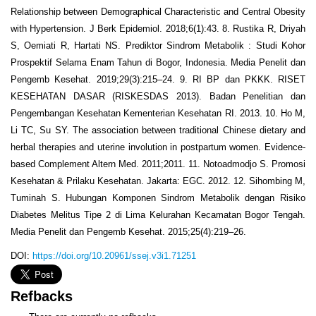
Relationship between Demographical Characteristic and Central Obesity
with Hypertension. J Berk Epidemiol. 2018;6(1):43. 8. Rustika R, Driyah
S, Oemiati R, Hartati NS. Prediktor Sindrom Metabolik : Studi Kohor
Prospektif Selama Enam Tahun di Bogor, Indonesia. Media Penelit dan
Pengemb Kesehat. 2019;29(3):215–24. 9. RI BP dan PKKK. RISET
KESEHATAN DASAR (RISKESDAS 2013). Badan Penelitian dan
Pengembangan Kesehatan Kementerian Kesehatan RI. 2013. 10. Ho M,
Li TC, Su SY. The association between traditional Chinese dietary and
herbal therapies and uterine involution in postpartum women. Evidence-
based Complement Altern Med. 2011;2011. 11. Notoadmodjo S. Promosi
Kesehatan & Prilaku Kesehatan. Jakarta: EGC. 2012. 12. Sihombing M,
Tuminah S. Hubungan Komponen Sindrom Metabolik dengan Risiko
Diabetes Melitus Tipe 2 di Lima Kelurahan Kecamatan Bogor Tengah.
Media Penelit dan Pengemb Kesehat. 2015;25(4):219–26.
DOI:
https://doi.org/10.20961/ssej.v3i1.71251
Refbacks