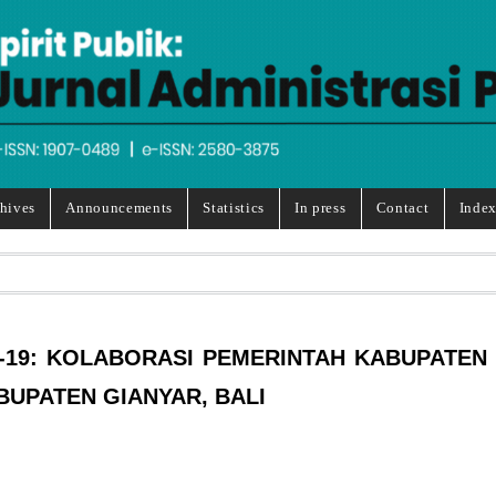
hives
Announcements
Statistics
In press
Contact
Index
-19: KOLABORASI PEMERINTAH KABUPATEN
BUPATEN GIANYAR, BALI