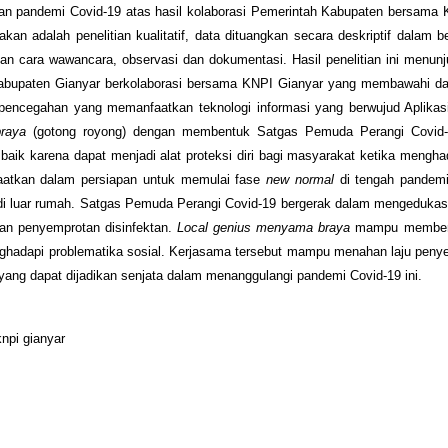
ngan pandemi Covid-19 atas hasil kolaborasi Pemerintah Kabupaten bersama
kan adalah penelitian kualitatif, data dituangkan secara deskriptif dalam b
gan cara wawancara, observasi dan dokumentasi. Hasil penelitian ini menu
abupaten Gianyar berkolaborasi bersama KNPI Gianyar yang membawahi da
 pencegahan yang memanfaatkan teknologi informasi yang berwujud Aplikas
raya
(gotong royong) dengan membentuk Satgas Pemuda Perangi Covid-
baik karena dapat menjadi alat proteksi diri bagi masyarakat ketika mengh
nfaatkan dalam persiapan untuk memulai fase
new normal
di tengah pandem
s di luar rumah. Satgas Pemuda Perangi Covid-19 bergerak dalam mengeduka
kan penyemprotan disinfektan.
Local genius
menyama braya
mampu membent
nghadapi problematika sosial. Kerjasama tersebut mampu menahan laju peny
yang dapat dijadikan senjata dalam menanggulangi pandemi Covid-19 ini.
knpi gianyar