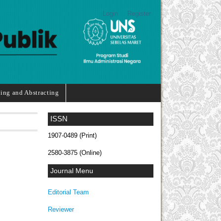
Login
Register
ing and Abstracting
ISSN
1907-0489 (Print)
2580-3875 (Online)
Journal Menu
Editorial Team
Reviewer