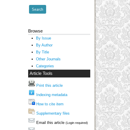
Browse
By Issue
By Author
By Title
Other Journals
Categories
Article Tools
Print this article
Indexing metadata
How to cite item
Supplementary files
Email this article
(Login required)