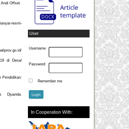
 Andi Offset.
ianyar-resmi-
User
Username
liprov.go.id/
-19 di Desa/
Password
h Pendidikan:
Remember me
s Djuanda.
In Cooperation With: