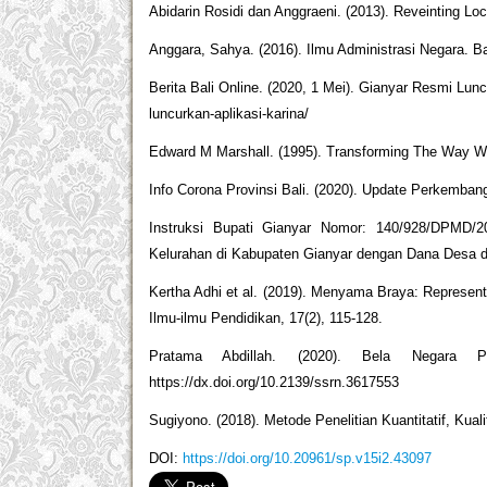
Abidarin Rosidi dan Anggraeni. (2013). Reveinting L
Anggara, Sahya. (2016). Ilmu Administrasi Negara. B
Berita Bali Online. (2020, 1 Mei). Gianyar Resmi Lun
luncurkan-aplikasi-karina/
Edward M Marshall. (1995). Transforming The Way W
Info Corona Provinsi Bali. (2020). Update Perkembang
Instruksi Bupati Gianyar Nomor: 140/928/DPMD/
Kelurahan di Kabupaten Gianyar dengan Dana Desa d
Kertha Adhi et al. (2019). Menyama Braya: Represen
Ilmu-ilmu Pendidikan, 17(2), 115-128.
Pratama Abdillah. (2020). Bela Negara P
https://dx.doi.org/10.2139/ssrn.3617553
Sugiyono. (2018). Metode Penelitian Kuantitatif, Kual
DOI:
https://doi.org/10.20961/sp.v15i2.43097