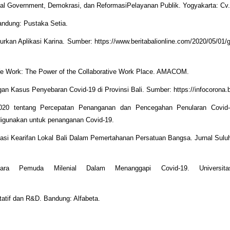
ocal Government, Demokrasi, dan ReformasiPelayanan Publik. Yogyakarta: Cv.
andung: Pustaka Setia.
curkan Aplikasi Karina. Sumber: https://www.beritabalionline.com/2020/05/01/g
e Work: The Power of the Collaborative Work Place. AMACOM.
an Kasus Penyebaran Covid-19 di Provinsi Bali. Sumber: https://infocorona.ba
2020 tentang Percepatan Penanganan dan Pencegahan Penularan Covid
igunakan untuk penanganan Covid-19.
tasi Kearifan Lokal Bali Dalam Pemertahanan Persatuan Bangsa. Jurnal Sulu
ara Pemuda Milenial Dalam Menanggapi Covid-19. Universita
itatif dan R&D. Bandung: Alfabeta.