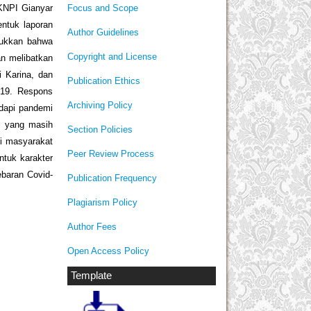
Focus and Scope
 KNPI Gianyar
entuk laporan
Author Guidelines
njukkan bahwa
Copyright and License
n melibatkan
i Karina, dan
Publication Ethics
19. Respons
Archiving Policy
adapi pandemi
i yang masih
Section Policies
si masyarakat
Peer Review Process
uk karakter
ebaran Covid-
Publication Frequency
Plagiarism Policy
Author Fees
Open Access Policy
Template