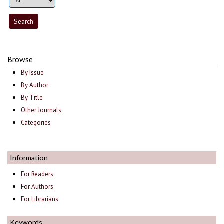
Browse
By Issue
By Author
By Title
Other Journals
Categories
Information
For Readers
For Authors
For Librarians
Keywords