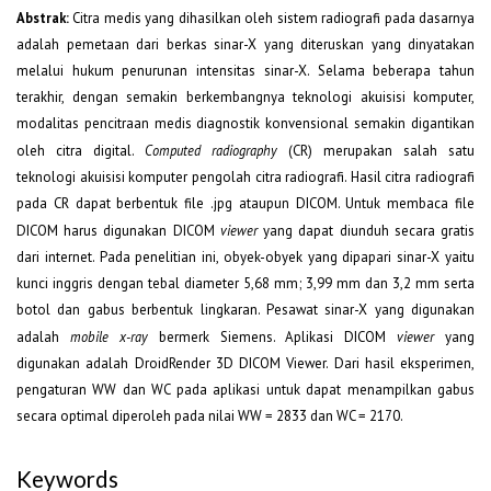
Abstrak:
Citra medis yang dihasilkan oleh sistem radiografi pada dasarnya
adalah pemetaan dari berkas sinar-X yang diteruskan yang dinyatakan
melalui hukum penurunan intensitas sinar-X. Selama beberapa tahun
terakhir, dengan semakin berkembangnya teknologi akuisisi komputer,
modalitas pencitraan medis diagnostik konvensional semakin digantikan
oleh citra digital.
Computed radiography
(CR) merupakan salah satu
teknologi akuisisi komputer pengolah citra radiografi. Hasil citra radiografi
pada CR dapat berbentuk file .jpg ataupun DICOM. Untuk membaca file
DICOM harus digunakan DICOM
viewer
yang dapat diunduh secara gratis
dari internet. Pada penelitian ini, obyek-obyek yang dipapari sinar-X yaitu
kunci inggris dengan tebal diameter 5,68 mm; 3,99 mm dan 3,2 mm serta
botol dan gabus berbentuk lingkaran. Pesawat sinar-X yang digunakan
adalah
mobile x-ray
bermerk Siemens. Aplikasi DICOM
viewer
yang
digunakan adalah DroidRender 3D DICOM Viewer. Dari hasil eksperimen,
pengaturan WW dan WC pada aplikasi untuk dapat menampilkan gabus
secara optimal diperoleh pada nilai WW = 2833 dan WC = 2170.
Keywords