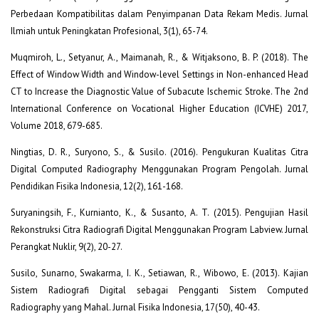
Perbedaan Kompatibilitas dalam Penyimpanan Data Rekam Medis. Jurnal
Ilmiah untuk Peningkatan Profesional, 3(1), 65-74.
Muqmiroh, L., Setyanur, A., Maimanah, R., & Witjaksono, B. P. (2018). The
Effect of Window Width and Window-level Settings in Non-enhanced Head
CT to Increase the Diagnostic Value of Subacute Ischemic Stroke. The 2nd
International Conference on Vocational Higher Education (ICVHE) 2017,
Volume 2018, 679-685.
Ningtias, D. R., Suryono, S., & Susilo. (2016). Pengukuran Kualitas Citra
Digital Computed Radiography Menggunakan Program Pengolah. Jurnal
Pendidikan Fisika Indonesia, 12(2), 161-168.
Suryaningsih, F., Kurnianto, K., & Susanto, A. T. (2015). Pengujian Hasil
Rekonstruksi Citra Radiografi Digital Menggunakan Program Labview. Jurnal
Perangkat Nuklir, 9(2), 20-27.
Susilo, Sunarno, Swakarma, I. K., Setiawan, R., Wibowo, E. (2013). Kajian
Sistem Radiografi Digital sebagai Pengganti Sistem Computed
Radiography yang Mahal. Jurnal Fisika Indonesia, 17(50), 40-43.