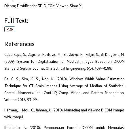
Dicom; DroidRender 3D DICOM Viewer; Sinar X
Full Text:
PDF
References
Cabarkapa, S., Zajic, G., Pavlovic, M., Slavkovic, N., Reljin, N., & Kragovic, M.
(2009). System for Digitalization of Medical Images Based on DICOM
Standard. Serbian Journal Of Electrical Engineering, 6(3), 409–4188.
Ee, C. S., Sim, K. S., Noh, N. (2010). Window Width Value Estimation
Technique for CT Brain Images Using Average of Median of Statistical
Central Moments. Int'l Conf. IP, Comp. Vision, and Pattern Recognition,
Volume 2016, 93-99.
Hermen, J., Moll, C., Jahnen, A. (2010). Managing and Viewing DICOM Images
with ImageJ.
Kristianto, B. (2010). Penggunaan Format DICOM untuk Mengatasi