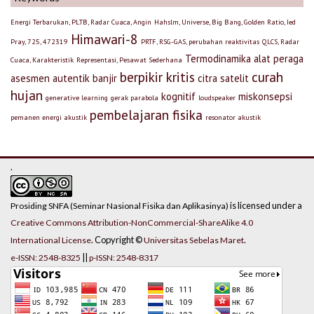
Energi Terbarukan, PLTB, Radar Cuaca, Angin
Hahslm, Universe, Big Bang, Golden Ratio, Ied
Himawari-8
Pray, 725, 472319
PRTF, RSG-GAS, perubahan reaktivitas
QLCS, Radar
Termodinamika
alat peraga
Cuaca, Karakteristik
Representasi, Pesawat Sederhana
berpikir kritis
curah
asesmen autentik
banjir
citra satelit
hujan
kognitif
miskonsepsi
generative learning
gerak parabola
loudspeaker
pembelajaran fisika
pemanen energi akustik
resonator akustik
.
is licensed under a
Prosiding SNFA (Seminar Nasional Fisika dan Aplikasinya)
Creative Commons Attribution-NonCommercial-ShareAlike 4.0
. Copyright ©
.
International License
Universitas Sebelas Maret
||
e-ISSN: 2548-8325
p-ISSN: 2548-8317