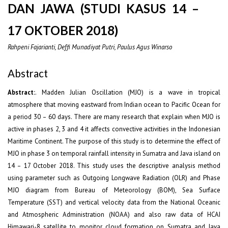
DAN JAWA (STUDI KASUS 14 –
17 OKTOBER 2018)
Rahpeni Fajarianti, Deffi Munadiyat Putri, Paulus Agus Winarso
Abstract
Abstract:
. Madden Julian Oscillation (MJO) is a wave in tropical
atmosphere that moving eastward from Indian ocean to Pacific Ocean for
a period 30 – 60 days. There are many research that explain when MJO is
active in phases 2, 3 and 4 it affects convective activities in the Indonesian
Maritime Continent. The purpose of this study is to determine the effect of
MJO in phase 3 on temporal rainfall intensity in Sumatra and Java island on
14 – 17 October 2018. This study uses the descriptive analysis method
using parameter such as Outgoing Longwave Radiation (OLR) and Phase
MJO diagram from Bureau of Meteorology (BOM), Sea Surface
Temperature (SST) and vertical velocity data from the National Oceanic
and Atmospheric Administration (NOAA) and also raw data of HCAI
Himawari-8 satellite to monitor cloud formation on Sumatra and Java