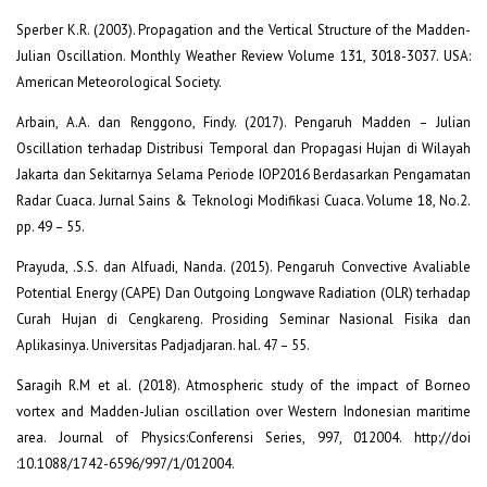
Sperber K.R. (2003). Propagation and the Vertical Structure of the Madden-
Julian Oscillation. Monthly Weather Review Volume 131, 3018-3037. USA:
American Meteorological Society.
Arbain, A.A. dan Renggono, Findy. (2017). Pengaruh Madden – Julian
Oscillation terhadap Distribusi Temporal dan Propagasi Hujan di Wilayah
Jakarta dan Sekitarnya Selama Periode IOP2016 Berdasarkan Pengamatan
Radar Cuaca. Jurnal Sains & Teknologi Modifikasi Cuaca. Volume 18, No.2.
pp. 49 – 55.
Prayuda, .S.S. dan Alfuadi, Nanda. (2015). Pengaruh Convective Avaliable
Potential Energy (CAPE) Dan Outgoing Longwave Radiation (OLR) terhadap
Curah Hujan di Cengkareng. Prosiding Seminar Nasional Fisika dan
Aplikasinya. Universitas Padjadjaran. hal. 47 – 55.
Saragih R.M et al. (2018). Atmospheric study of the impact of Borneo
vortex and Madden-Julian oscillation over Western Indonesian maritime
area. Journal of Physics:Conferensi Series, 997, 012004. http://doi
:10.1088/1742-6596/997/1/012004.