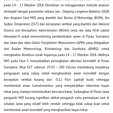
pada 14 – 17 Oktober 2018. Penelitian ini menggunakan metode analisis
deskriptif dengan parameter antara lain :
Outgoing Longwave Radiation
(OLR)
dan diagram fase MJO yang diambil dari
Bureau of Meteorology
(BOM),
Sea
Surface Temperature
(SST)
dan
kecepatan vertikal yang diambil dari
National
Oceanic and Atmospheric Administration
(NOAA) serta
raw
data HCAI satelit
Himawari-8 untuk memonitoring pembentukan awan di Pulau Sumatera
dan Jawa dan data
Global Precipitation Measurement
(GPM) yang didapatkan
dari Badan Meteorologi, Klimatologi dan Geofisika (BMKG) untuk
mengetahui distribusi curah hujannya pada 14 – 17 Oktober 2018. Aktifnya
MJO pada fase 3 menyebabkan peningkatan aktivitas konvektif di Pulau
Sumatera. Nilai SST sebesar 29.5
0
– 30
0
Celcius mendukung terjadinya
penguapan yang cukup untuk menghasilkan awan konvektif dengan
kecepatan vertikal kurang dari -0.12 Pa/s (
updraft
kuat) sehingga
membentuk awan Cumulonimbus yang menyebabkan intensitas hujan
lebat yang mampu menimbulkan bencana banjir. Sedangkan di Pulau Jawa
pengaruh MJO kurang signifikan akibat pengaruh suhu permukaan laut di
selatan Jawa yang relatif lebih rendah sehingga tidak cukup kuat untuk
membentuk awan konvektif yang menghasilkan hujan lebat.