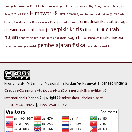
Energi Terbarukan, PLTB, Radar Cuaca, Angin
Hahslm, Universe, Big Bang, Golden Ratio, Ied
Himawari-8
Pray, 725, 472319
PRTF, RSG-GAS, perubahan reaktivitas
QLCS, Radar
Termodinamika
alat peraga
Cuaca, Karakteristik
Representasi, Pesawat Sederhana
berpikir kritis
curah
asesmen autentik
banjir
citra satelit
hujan
kognitif
miskonsepsi
generative learning
gerak parabola
loudspeaker
pembelajaran fisika
pemanen energi akustik
resonator akustik
.
is licensed under a
Prosiding SNFA (Seminar Nasional Fisika dan Aplikasinya)
Creative Commons Attribution-NonCommercial-ShareAlike 4.0
. Copyright ©
.
International License
Universitas Sebelas Maret
||
e-ISSN: 2548-8325
p-ISSN: 2548-8317