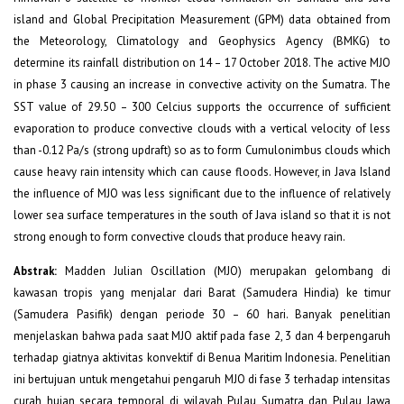
island and Global Precipitation Measurement (GPM) data obtained from
the Meteorology, Climatology and Geophysics Agency (BMKG) to
determine its rainfall distribution on 14 – 17 October 2018. The active MJO
in phase 3 causing an increase in convective activity on the Sumatra. The
SST value of 29.5
0
– 30
0
Celcius supports the occurrence of sufficient
evaporation to produce convective clouds with a vertical velocity of less
than -0.12 Pa/s (strong updraft) so as to form Cumulonimbus clouds which
cause heavy rain intensity which can cause floods. However, in Java Island
the influence of MJO was less significant due to the influence of relatively
lower sea surface temperatures in the south of Java island so that it is not
strong enough to form convective clouds that produce heavy rain.
Abstrak:
Madden Julian Oscillation (MJO) merupakan gelombang di
kawasan tropis yang menjalar dari Barat (Samudera Hindia) ke timur
(Samudera Pasifik) dengan periode 30 – 60 hari. Banyak penelitian
menjelaskan bahwa pada saat MJO aktif pada fase 2, 3 dan 4 berpengaruh
terhadap giatnya aktivitas konvektif di Benua Maritim Indonesia. Penelitian
ini bertujuan untuk mengetahui pengaruh MJO di fase 3 terhadap intensitas
curah hujan secara temporal di wilayah Pulau Sumatra dan Pulau Jawa