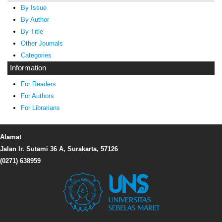
By Issue
By Author
By Title
Other Journals
Categories
Information
For Readers
For Authors
For Librarians
Alamat
Jalan Ir. Sutami 36 A, Surakarta, 57126
(0271) 638959