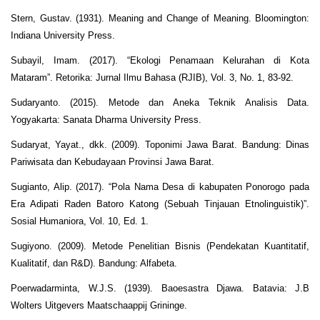
Stern, Gustav. (1931). Meaning and Change of Meaning. Bloomington:
Indiana University Press.
Subayil, Imam. (2017). “Ekologi Penamaan Kelurahan di Kota
Mataram”. Retorika: Jurnal Ilmu Bahasa (RJIB), Vol. 3, No. 1, 83-92.
Sudaryanto. (2015). Metode dan Aneka Teknik Analisis Data.
Yogyakarta: Sanata Dharma University Press.
Sudaryat, Yayat., dkk. (2009). Toponimi Jawa Barat. Bandung: Dinas
Pariwisata dan Kebudayaan Provinsi Jawa Barat.
Sugianto, Alip. (2017). “Pola Nama Desa di kabupaten Ponorogo pada
Era Adipati Raden Batoro Katong (Sebuah Tinjauan Etnolinguistik)”.
Sosial Humaniora, Vol. 10, Ed. 1.
Sugiyono. (2009). Metode Penelitian Bisnis (Pendekatan Kuantitatif,
Kualitatif, dan R&D). Bandung: Alfabeta.
Poerwadarminta, W.J.S. (1939). Baoesastra Djawa. Batavia: J.B
Wolters Uitgevers Maatschaappij Grininge.